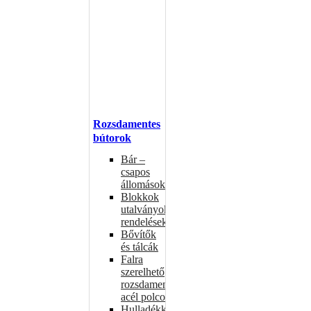
Rozsdamentes
bútorok
Bár –
csapos
állomások
Blokkok
utalványokhoz,
rendelésekhez
Bővítők
és tálcák
Falra
szerelhető
rozsdamentes
acél polcok
Hulladékkosarak