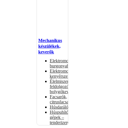
Mechanikus
készülékek,
keverők
Elektromos
burgonyahámozók
Elektromos
kenyérszeletelők
Élelmiszer-
feldolgozók –
bolygókeverők
Facsarók,
citrusfacsarók
Húsdarálók
Húspuhító
gépek –
tenderizerek