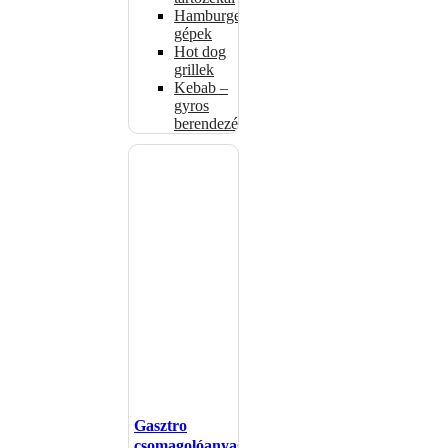
Hamburgerformázó
gépek
Hot dog
grillek
Kebab –
gyros
berendezés
Gasztro
csomagolóanyagok