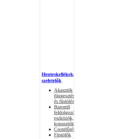
Henteskellékek,
szeletelők
Akasztók
függesztéshez
és füstöléshez
Baromfi
feldolgozó
eszközök,
kopasztók
Csontfűrészek
Füstölők