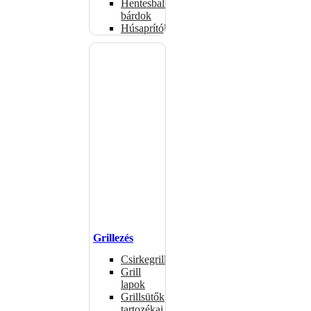
Hentesbalták,
bárdok
Húsaprítók
Grillezés
Csirkegrillek
Grill
lapok
Grillsütők
tartozékai