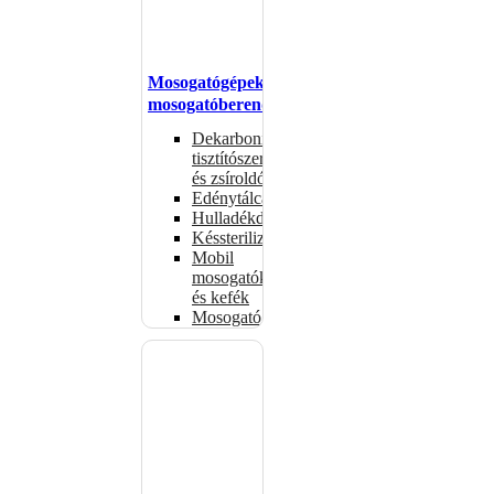
Mosogatógépek,
mosogatóberendezések
Dekarbonizáló
tisztítószerek
és zsíroldók
Edénytálcák
Hulladékdarálók
Késsterilizátorok
Mobil
mosogatók
és kefék
Mosogatógépkosarak