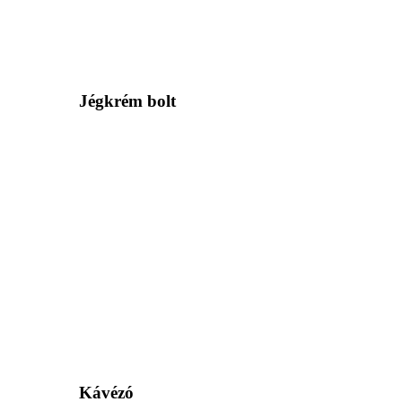
Jégkrém bolt
Kávézó