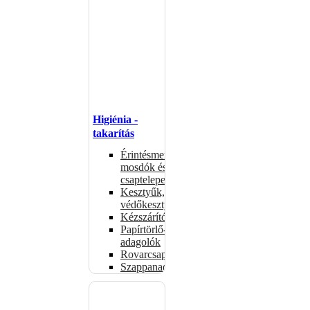
Higiénia -
takarítás
Érintésmentes
mosdók és
csaptelepek
Kesztyűk,
védőkesztyűk
Kézszárítók
Papírtörlő-
adagolók
Rovarcsapdák
Szappanadagolók