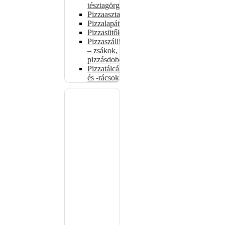
tésztagörgők
Pizzaasztalok
Pizzalapátok
Pizzasütők
Pizzaszállítás
– zsákok,
pizzásdobozok
Pizzatálcák
és -rácsok