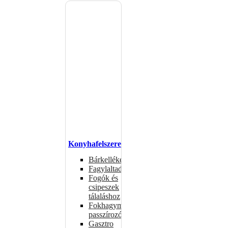
Konyhafelszerelés
Bárkellékek
Fagylaltadagolók
Fogók és
csipeszek
tálaláshoz
Fokhagymaprések,
passzírozók
Gasztro