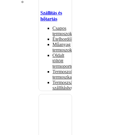
Szállítás és
hőtartás
Csapos
termoszok
Ételhordók
Műanyag
termoszok
Oldalt
töltött
termoportok
Termoszok,
termoszkannák
Termoszsákok
szállításhoz