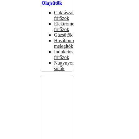
Olajsütők
Cukrászati
fritőzök
Elektromos
fritőzök
Gázsütők
Hasábburgonya
melegítők
Indukciós
fritőzök
Nagynyomású
sütők