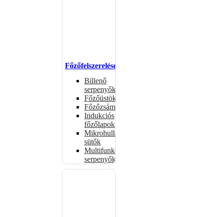
Főzőfelszerelések
Billenő
serpenyők
Főzőüstök
Főzőzsámolyok
Indukciós
főzőlapok
Mikrohullámú
sütők
Multifunkciós
serpenyők