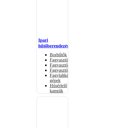
Ipari
hűtőberendezések
Borhűtők
Fagyasztóasztalok
Fagyasztóládák
Fagyasztószekrények
Fagylaltkészítő
gépek
Húsérlelő
kamrák