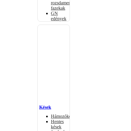
rozsdamentes
fazekak
GN
edények
Kések
Hámozókések
Hentes
kések