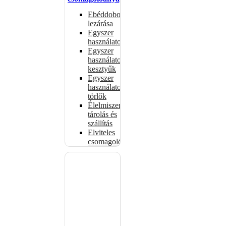
Ebéddobozok
lezárása
Egyszer
használatos
Egyszer
használatos
kesztyűk
Egyszer
használatos
törlők
Élelmiszer-
tárolás és
szállítás
Elviteles
csomagolóanyagok