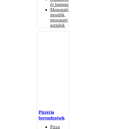
és hamutartók
Mosogatók,
mosdók,
mosogató
asztalok
Pizzéria
berendezések
Pizza