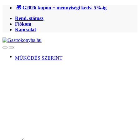
Ugrás
Ugrás
🎁 G2026 kupon + mennyiségi kedv. 5%-ig
a
a
Rend. státusz
navigációhoz
tartalomra
Fiókom
Kapcsolat
Open
Close
MŰKÖDÉS SZERINT