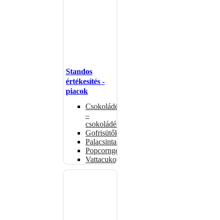
Standos
értékesítés -
piacok
Csokoládémelegítők
–
csokoládéadagolók
Gofrisütők
Palacsintasütők
Popcorngépek
Vattacukorgép