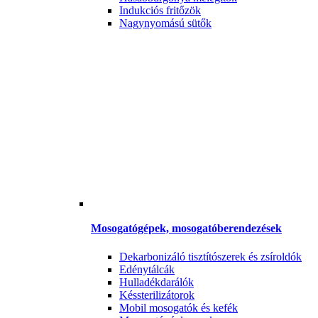
Indukciós fritőzök
Nagynyomású sütők
Mosogatógépek, mosogatóberendezések
Dekarbonizáló tisztítószerek és zsíroldók
Edénytálcák
Hulladékdarálók
Késsterilizátorok
Mobil mosogatók és kefék