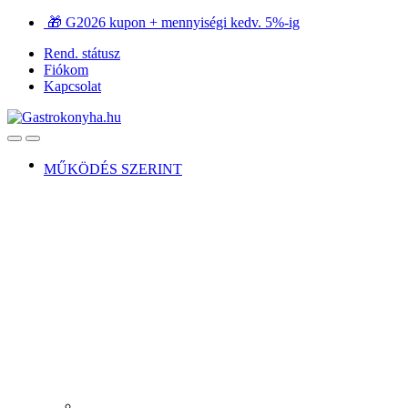
Ugrás
Ugrás
🎁 G2026 kupon + mennyiségi kedv. 5%-ig
a
a
Rend. státusz
navigációhoz
tartalomra
Fiókom
Kapcsolat
Open
Close
MŰKÖDÉS SZERINT