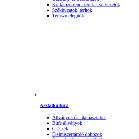
Korlátozó rendszerek – sorvezetők
Székhuzatok, terítők
Teraszmelegítők
Asztalkultúra
Állványok és tálalóasztalok
Büfé állványok
Csészék
Élelmiszertároló dobozok