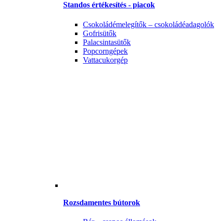
Standos értékesítés - piacok
Csokoládémelegítők – csokoládéadagolók
Gofrisütők
Palacsintasütők
Popcorngépek
Vattacukorgép
Rozsdamentes bútorok