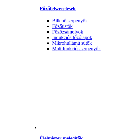
Főzőfelszerelések
Billenő serpenyők
Főzőüstök
Főzőzsámolyok
Indukciós főzőlapok
Mikrohullámú sütők
Multifunkciós serpenyők
Élelmiszer-melegítők