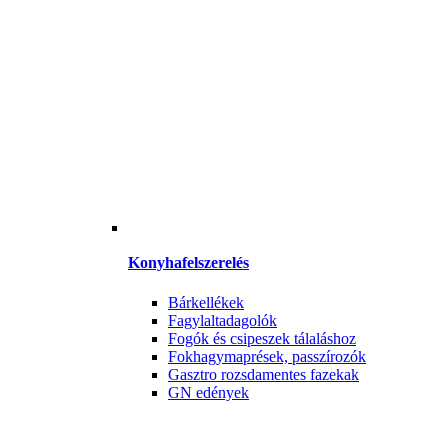
Konyhafelszerelés
Bárkellékek
Fagylaltadagolók
Fogók és csipeszek tálaláshoz
Fokhagymaprések, passzírozók
Gasztro rozsdamentes fazekak
GN edények