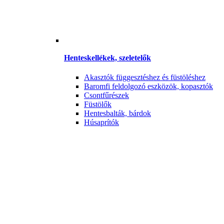
Henteskellékek, szeletelők
Akasztók függesztéshez és füstöléshez
Baromfi feldolgozó eszközök, kopasztók
Csontfűrészek
Füstölők
Hentesbalták, bárdok
Húsaprítók