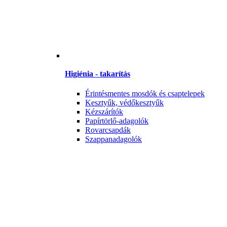
Higiénia - takarítás
Érintésmentes mosdók és csaptelepek
Kesztyűk, védőkesztyűk
Kézszárítók
Papírtörlő-adagolók
Rovarcsapdák
Szappanadagolók