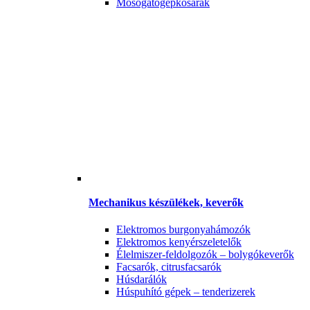
Mosogatógépkosarak
Mechanikus készülékek, keverők
Elektromos burgonyahámozók
Elektromos kenyérszeletelők
Élelmiszer-feldolgozók – bolygókeverők
Facsarók, citrusfacsarók
Húsdarálók
Húspuhító gépek – tenderizerek