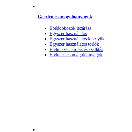
Gasztro csomagolóanyagok
Ebéddobozok lezárása
Egyszer használatos
Egyszer használatos kesztyűk
Egyszer használatos törlők
Élelmiszer-tárolás és szállítás
Elviteles csomagolóanyagok