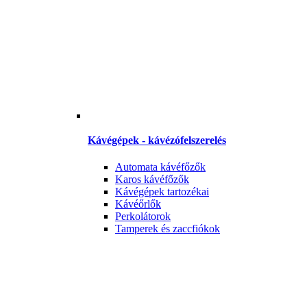
Kávégépek - kávézófelszerelés
Automata kávéfőzők
Karos kávéfőzők
Kávégépek tartozékai
Kávéőrlők
Perkolátorok
Tamperek és zaccfiókok