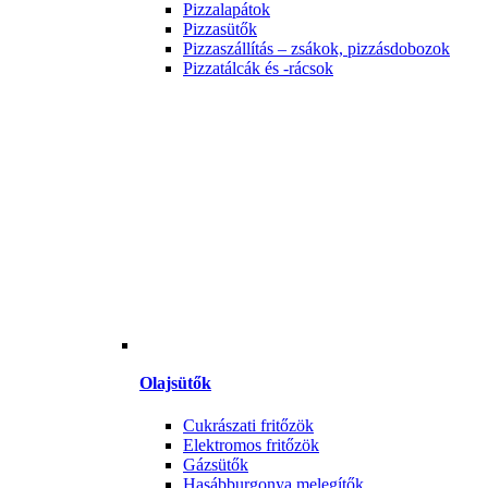
Pizzalapátok
Pizzasütők
Pizzaszállítás – zsákok, pizzásdobozok
Pizzatálcák és -rácsok
Olajsütők
Cukrászati fritőzök
Elektromos fritőzök
Gázsütők
Hasábburgonya melegítők