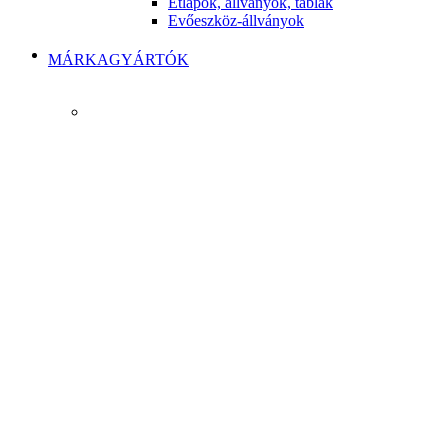
Étlapok, állványok, táblák
Evőeszköz-állványok
MÁRKAGYÁRTÓK