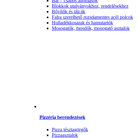
Bár – csapos állomások
Blokkok utalványokhoz, rendelésekhez
Bővítők és tálcák
Falra szerelhető rozsdamentes acél polcok
Hulladékkosarak és hamutartók
Mosogatók, mosdók, mosogató asztalok
Pizzéria berendezések
Pizza tésztagörgők
Pizzaasztalok