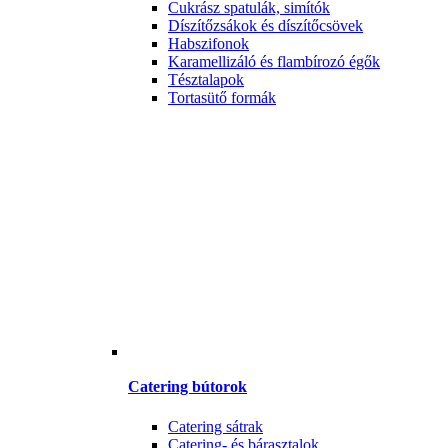
Cukrász spatulák, simítók
Díszítőzsákok és díszítőcsövek
Habszifonok
Karamellizáló és flambírozó égők
Tésztalapok
Tortasütő formák
Catering bútorok
Catering sátrak
Catering- és bárasztalok