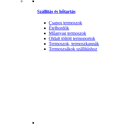
Szállítás és hőtartás
Csapos termoszok
Ételhordók
Műanyag termoszok
Oldalt töltött termoportok
Termoszok, termoszkannák
Termoszsákok szállításhoz