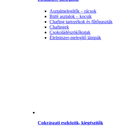
Asztalmelegítők – rácsok
Büfé asztalok – kocsik
Chafing tartozékok és fűtőpaszták
Chafingek
Csokoládészökőkutak
Élelmiszer-melegítő lámpák
Cukrászati eszközök, kiegészítők