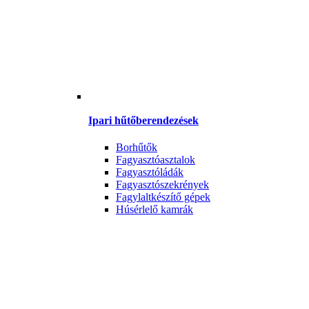
Ipari hűtőberendezések
Borhűtők
Fagyasztóasztalok
Fagyasztóládák
Fagyasztószekrények
Fagylaltkészítő gépek
Húsérlelő kamrák