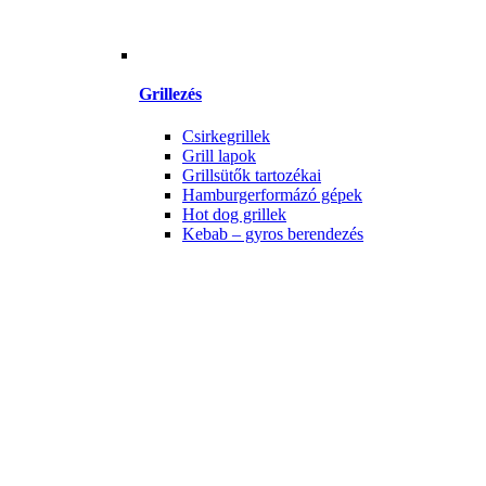
Grillezés
Csirkegrillek
Grill lapok
Grillsütők tartozékai
Hamburgerformázó gépek
Hot dog grillek
Kebab – gyros berendezés