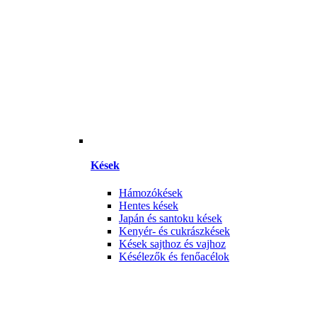
Kések
Hámozókések
Hentes kések
Japán és santoku kések
Kenyér- és cukrászkések
Kések sajthoz és vajhoz
Késélezők és fenőacélok