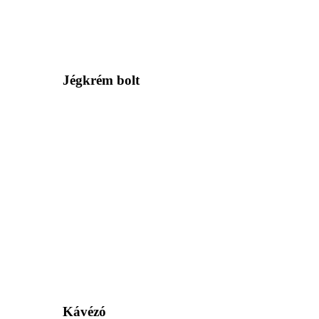
Jégkrém bolt
Kávézó