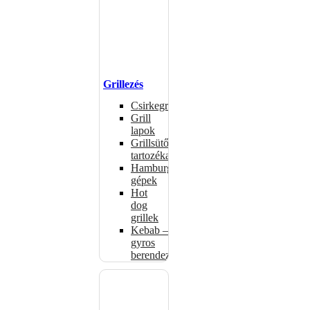
Grillezés
Csirkegrillek
Grill
lapok
Grillsütők
tartozékai
Hamburgerformázó
gépek
Hot
dog
grillek
Kebab –
gyros
berendezés