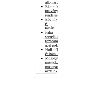
állomások
Blokkok
utalványokhoz,
rendelésekhez
Bővítők
és
tálcák
Falra
szerelhető
rozsdamentes
acél polcok
Hulladékkosarak
és hamutartók
Mosogatók,
mosdók,
mosogató
asztalok