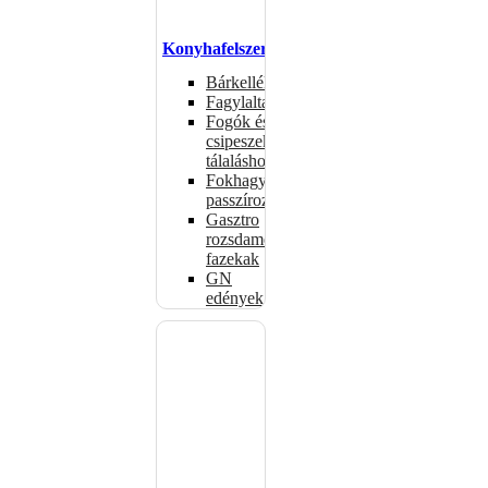
Konyhafelszerelés
Bárkellékek
Fagylaltadagolók
Fogók és
csipeszek
tálaláshoz
Fokhagymaprések,
passzírozók
Gasztro
rozsdamentes
fazekak
GN
edények