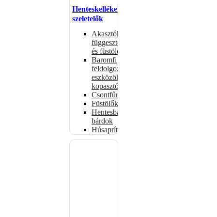
Henteskellékek,
szeletelők
Akasztók
függesztéshez
és füstöléshez
Baromfi
feldolgozó
eszközök,
kopasztók
Csontfűrészek
Füstölők
Hentesbalták,
bárdok
Húsaprítók