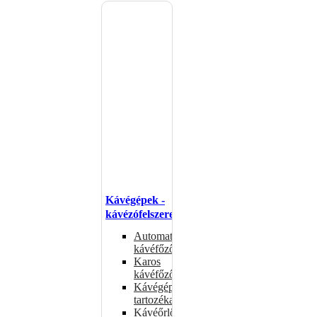
Kávégépek -
kávézófelszerelés
Automata
kávéfőzők
Karos
kávéfőzők
Kávégépek
tartozékai
Kávéőrlők