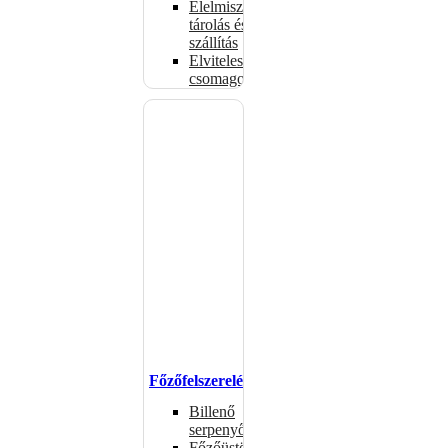
Élelmiszer-
tárolás és
szállítás
Elviteles
csomagolóanyagok
Főzőfelszerelések
Billenő
serpenyők
Főzőüstök