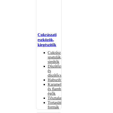
Cukrászati
eszközök,
kiegészítők
Cukrász
spatulák,
simítók
Díszítőzsákok
és
díszítőcsövek
Habszifonok
Karamellizáló
és flambírozó
égők
Tésztalapok
Tortasütő
formák