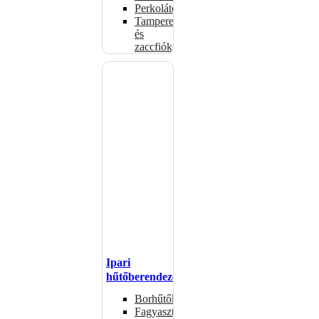
Perkolátorok
Tamperek
és
zaccfiókok
Ipari
hűtőberendezések
Borhűtők
Fagyasztóasztalok