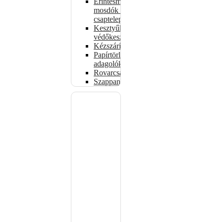
Érintésmentes
mosdók és
csaptelepek
Kesztyűk,
védőkesztyűk
Kézszárítók
Papírtörlő-
adagolók
Rovarcsapdák
Szappanadagolók