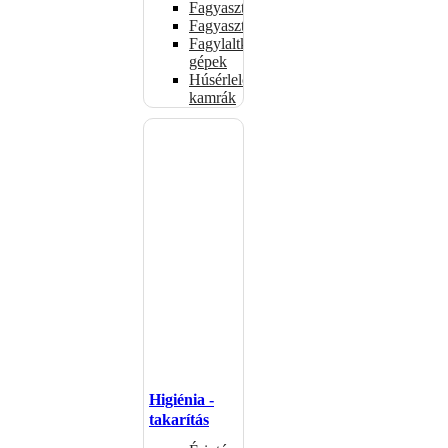
Fagyasztóládák
Fagyasztószekrények
Fagylaltkészítő
gépek
Húsérlelő
kamrák
Higiénia -
takarítás