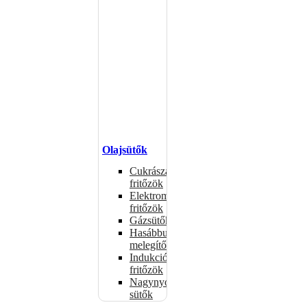
Olajsütők
Cukrászati
fritőzök
Elektromos
fritőzök
Gázsütők
Hasábburgonya
melegítők
Indukciós
fritőzök
Nagynyomású
sütők