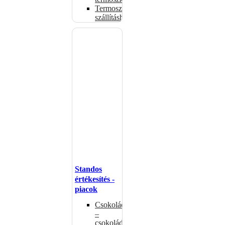
Termoszsákok
szállításhoz
Standos
értékesítés -
piacok
Csokoládémelegítők
–
csokoládéadagolók