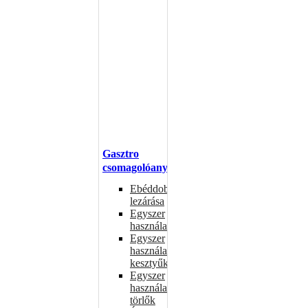
Gasztro
csomagolóanyagok
Ebéddobozok
lezárása
Egyszer
használatos
Egyszer
használatos
kesztyűk
Egyszer
használatos
törlők