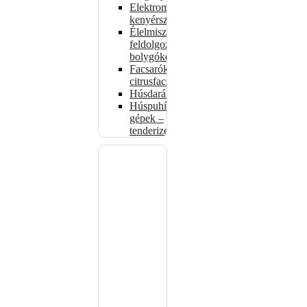
Elektromos
kenyérszeletelők
Élelmiszer-
feldolgozók –
bolygókeverők
Facsarók,
citrusfacsarók
Húsdarálók
Húspuhító
gépek –
tenderizerek