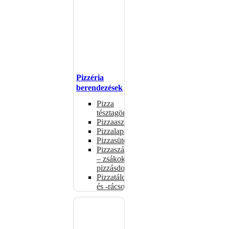
Pizzéria
berendezések
Pizza
tésztagörgők
Pizzaasztalok
Pizzalapátok
Pizzasütők
Pizzaszállítás
– zsákok,
pizzásdobozok
Pizzatálcák
és -rácsok