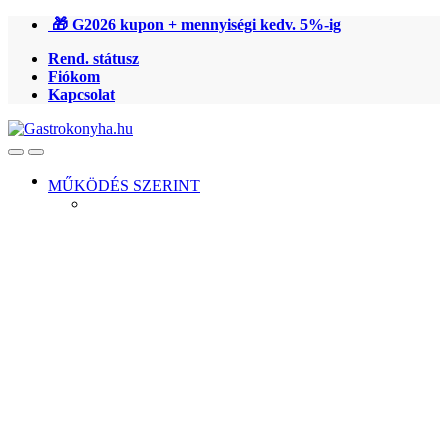
Ugrás
Ugrás
🎁 G2026 kupon + mennyiségi kedv. 5%-ig
a
a
Rend. státusz
navigációhoz
tartalomra
Fiókom
Kapcsolat
Open
Close
MŰKÖDÉS SZERINT