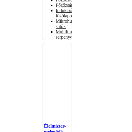
Főzőzsámolyok
Indukciós
főzőlapok
Mikrohullámú
sütők
Multifunkciós
serpenyők
Élelmiszer-
melegítők