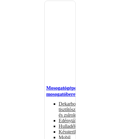
Mosogatógépek,
mosogatóberendezések
Dekarbonizáló
tisztítószerek
és zsíroldók
Edénytálcák
Hulladékdarálók
Késsterilizátorok
Mobil