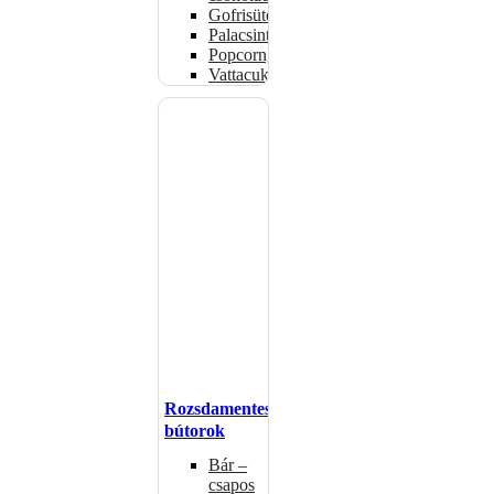
Gofrisütők
Palacsintasütők
Popcorngépek
Vattacukorgép
Rozsdamentes
bútorok
Bár –
csapos