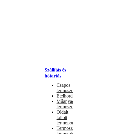
Szállítás és
hőtartás
Csapos
termoszok
Ételhordók
Műanyag
termoszok
Oldalt
töltött
termoportok
Termoszok,
termoszkannák