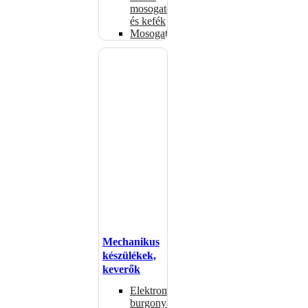
mosogatók
és kefék
Mosogatógépkosarak
Mechanikus
készülékek,
keverők
Elektromos
burgonyahámozók