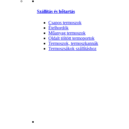
Szállítás és hőtartás
Csapos termoszok
Ételhordók
Műanyag termoszok
Oldalt töltött termoportok
Termoszok, termoszkannák
Termoszsákok szállításhoz