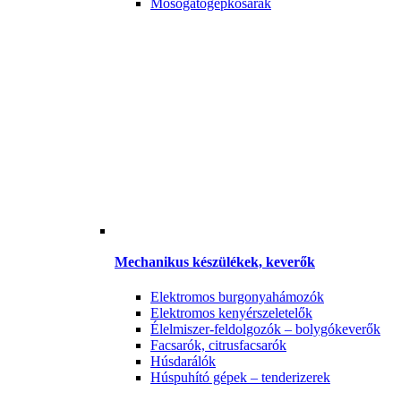
Mosogatógépkosarak
Mechanikus készülékek, keverők
Elektromos burgonyahámozók
Elektromos kenyérszeletelők
Élelmiszer-feldolgozók – bolygókeverők
Facsarók, citrusfacsarók
Húsdarálók
Húspuhító gépek – tenderizerek