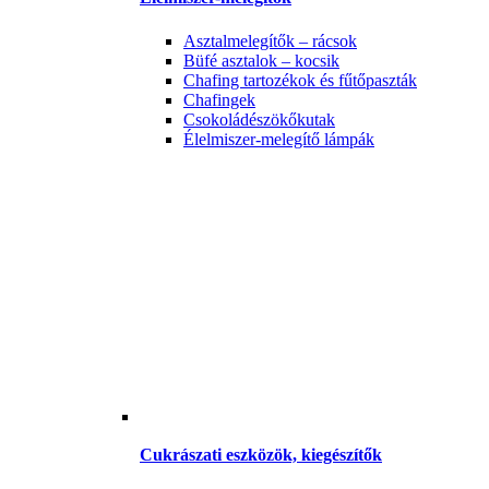
Asztalmelegítők – rácsok
Büfé asztalok – kocsik
Chafing tartozékok és fűtőpaszták
Chafingek
Csokoládészökőkutak
Élelmiszer-melegítő lámpák
Cukrászati eszközök, kiegészítők