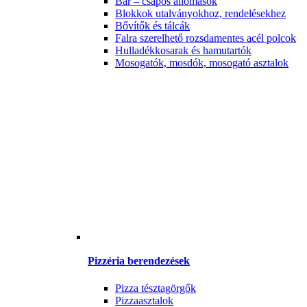
Bár – csapos állomások
Blokkok utalványokhoz, rendelésekhez
Bővítők és tálcák
Falra szerelhető rozsdamentes acél polcok
Hulladékkosarak és hamutartók
Mosogatók, mosdók, mosogató asztalok
Pizzéria berendezések
Pizza tésztagörgők
Pizzaasztalok