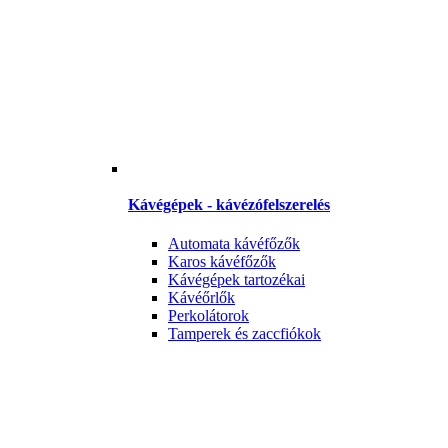
Kávégépek - kávézófelszerelés
Automata kávéfőzők
Karos kávéfőzők
Kávégépek tartozékai
Kávéőrlők
Perkolátorok
Tamperek és zaccfiókok