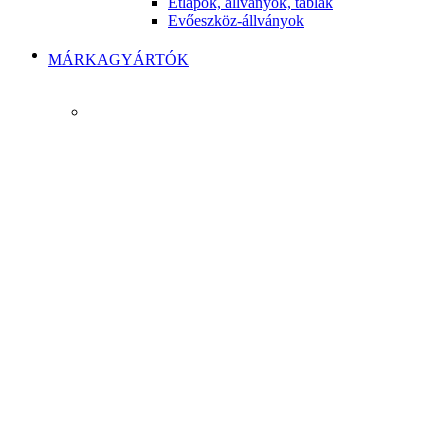
Étlapok, állványok, táblák
Evőeszköz-állványok
MÁRKAGYÁRTÓK