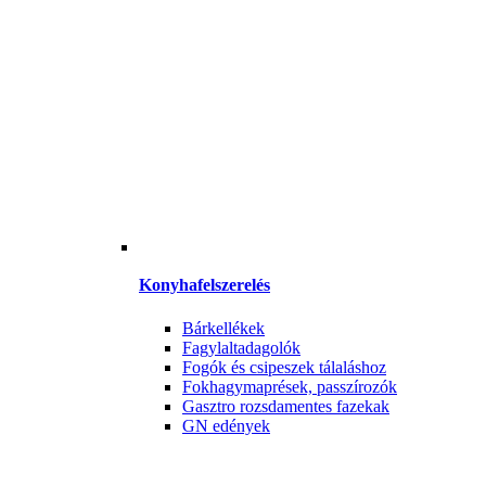
Konyhafelszerelés
Bárkellékek
Fagylaltadagolók
Fogók és csipeszek tálaláshoz
Fokhagymaprések, passzírozók
Gasztro rozsdamentes fazekak
GN edények