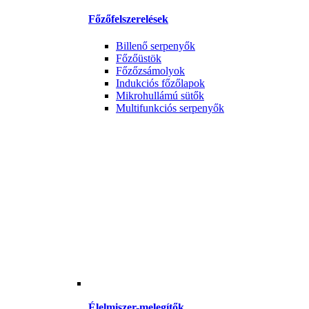
Főzőfelszerelések
Billenő serpenyők
Főzőüstök
Főzőzsámolyok
Indukciós főzőlapok
Mikrohullámú sütők
Multifunkciós serpenyők
Élelmiszer-melegítők