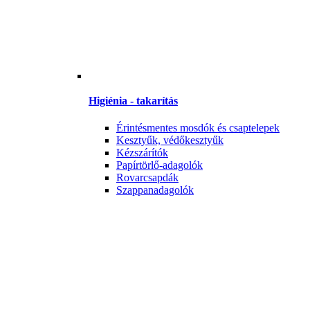
Higiénia - takarítás
Érintésmentes mosdók és csaptelepek
Kesztyűk, védőkesztyűk
Kézszárítók
Papírtörlő-adagolók
Rovarcsapdák
Szappanadagolók