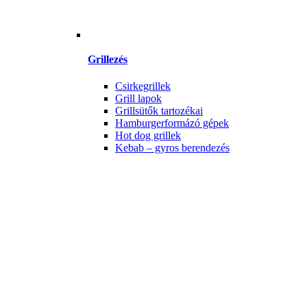
Grillezés
Csirkegrillek
Grill lapok
Grillsütők tartozékai
Hamburgerformázó gépek
Hot dog grillek
Kebab – gyros berendezés