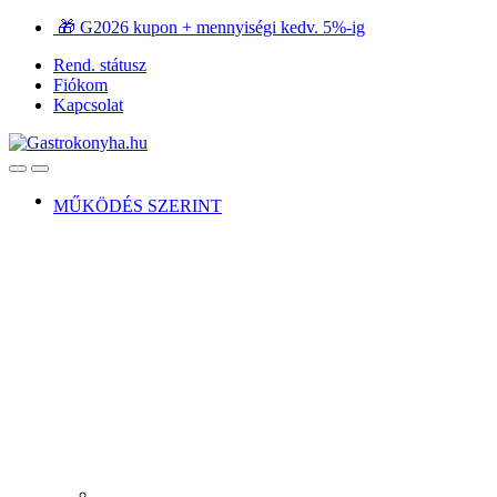
Ugrás
Ugrás
🎁 G2026 kupon + mennyiségi kedv. 5%-ig
a
a
Rend. státusz
navigációhoz
tartalomra
Fiókom
Kapcsolat
Open
Close
MŰKÖDÉS SZERINT