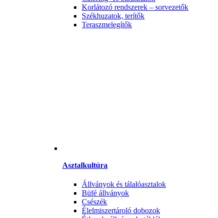
Korlátozó rendszerek – sorvezetők
Székhuzatok, terítők
Teraszmelegítők
Asztalkultúra
Állványok és tálalóasztalok
Büfé állványok
Csészék
Élelmiszertároló dobozok