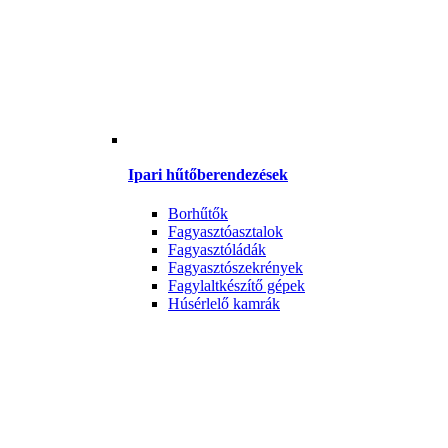
Ipari hűtőberendezések
Borhűtők
Fagyasztóasztalok
Fagyasztóládák
Fagyasztószekrények
Fagylaltkészítő gépek
Húsérlelő kamrák