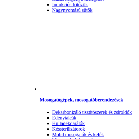
Indukciós fritőzök
Nagynyomású sütők
Mosogatógépek, mosogatóberendezések
Dekarbonizáló tisztítószerek és zsíroldók
Edénytálcák
Hulladékdarálók
Késsterilizátorok
Mobil mosogatók és kefék