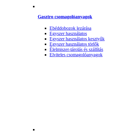
Gasztro csomagolóanyagok
Ebéddobozok lezárása
Egyszer használatos
Egyszer használatos kesztyűk
Egyszer használatos törlők
Élelmiszer-tárolás és szállítás
Elviteles csomagolóanyagok