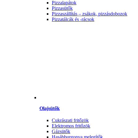
Pizzalapátok
Pizzasütők
Pizzaszállítás – zsákok, pizzásdobozok
Pizzatálcák és -rácsok
Olajsütők
Cukrászati fritőzök
Elektromos fritőzök
Gázsütők
Hasábburgonya melegítők