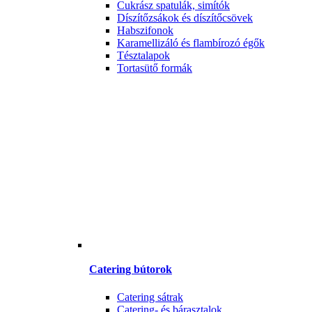
Cukrász spatulák, simítók
Díszítőzsákok és díszítőcsövek
Habszifonok
Karamellizáló és flambírozó égők
Tésztalapok
Tortasütő formák
Catering bútorok
Catering sátrak
Catering- és bárasztalok