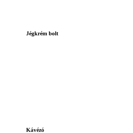
Jégkrém bolt
Kávézó