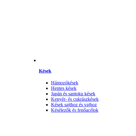
Kések
Hámozókések
Hentes kések
Japán és santoku kések
Kenyér- és cukrászkések
Kések sajthoz és vajhoz
Késélezők és fenőacélok