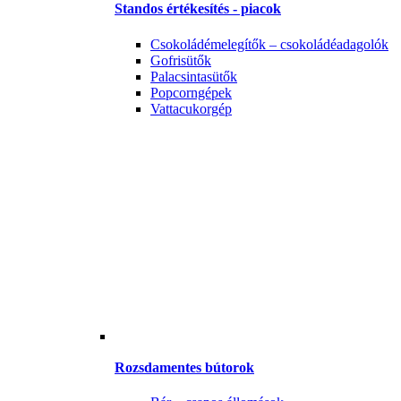
Standos értékesítés - piacok
Csokoládémelegítők – csokoládéadagolók
Gofrisütők
Palacsintasütők
Popcorngépek
Vattacukorgép
Rozsdamentes bútorok