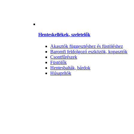
Henteskellékek, szeletelők
Akasztók függesztéshez és füstöléshez
Baromfi feldolgozó eszközök, kopasztók
Csontfűrészek
Füstölők
Hentesbalták, bárdok
Húsaprítók