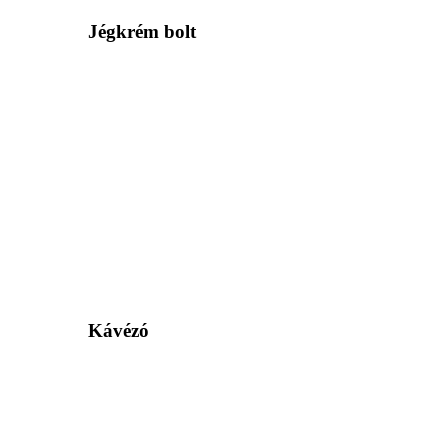
Jégkrém bolt
Kávézó