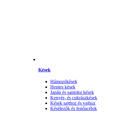
Kések
Hámozókések
Hentes kések
Japán és santoku kések
Kenyér- és cukrászkések
Kések sajthoz és vajhoz
Késélezők és fenőacélok