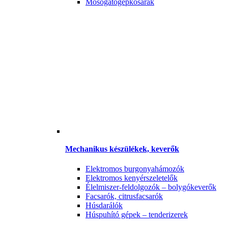
Mosogatógépkosarak
Mechanikus készülékek, keverők
Elektromos burgonyahámozók
Elektromos kenyérszeletelők
Élelmiszer-feldolgozók – bolygókeverők
Facsarók, citrusfacsarók
Húsdarálók
Húspuhító gépek – tenderizerek