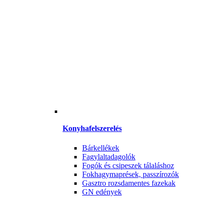
Konyhafelszerelés
Bárkellékek
Fagylaltadagolók
Fogók és csipeszek tálaláshoz
Fokhagymaprések, passzírozók
Gasztro rozsdamentes fazekak
GN edények