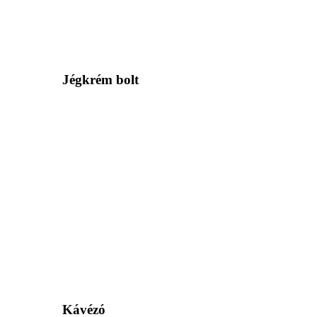
Jégkrém bolt
Kávézó