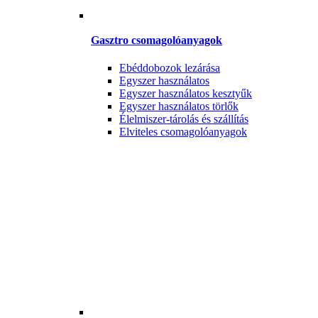
Gasztro csomagolóanyagok
Ebéddobozok lezárása
Egyszer használatos
Egyszer használatos kesztyűk
Egyszer használatos törlők
Élelmiszer-tárolás és szállítás
Elviteles csomagolóanyagok