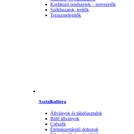
Korlátozó rendszerek – sorvezetők
Székhuzatok, terítők
Teraszmelegítők
Asztalkultúra
Állványok és tálalóasztalok
Büfé állványok
Csészék
Élelmiszertároló dobozok