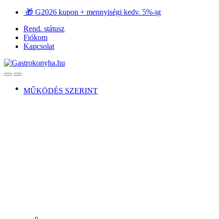
Ugrás
Ugrás
🎁 G2026 kupon + mennyiségi kedv. 5%-ig
a
a
Rend. státusz
navigációhoz
tartalomra
Fiókom
Kapcsolat
Open
Close
MŰKÖDÉS SZERINT