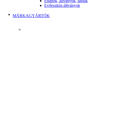
Étlapok, állványok, táblák
Evőeszköz-állványok
MÁRKAGYÁRTÓK