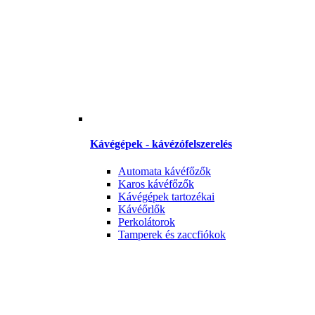
Kávégépek - kávézófelszerelés
Automata kávéfőzők
Karos kávéfőzők
Kávégépek tartozékai
Kávéőrlők
Perkolátorok
Tamperek és zaccfiókok