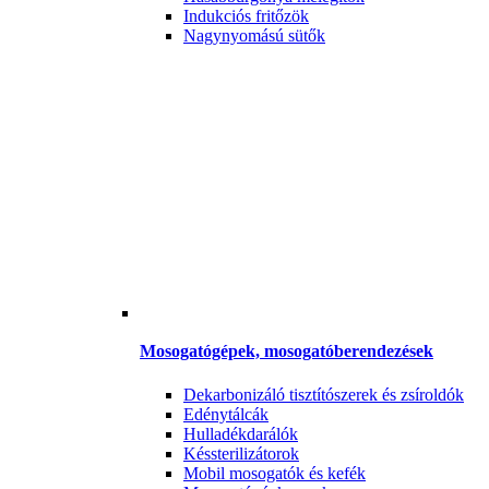
Indukciós fritőzök
Nagynyomású sütők
Mosogatógépek, mosogatóberendezések
Dekarbonizáló tisztítószerek és zsíroldók
Edénytálcák
Hulladékdarálók
Késsterilizátorok
Mobil mosogatók és kefék