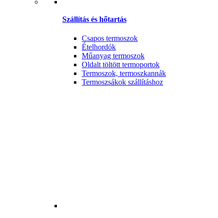
Szállítás és hőtartás
Csapos termoszok
Ételhordók
Műanyag termoszok
Oldalt töltött termoportok
Termoszok, termoszkannák
Termoszsákok szállításhoz