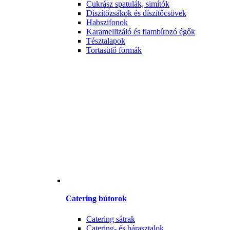
Cukrász spatulák, simítók
Díszítőzsákok és díszítőcsövek
Habszifonok
Karamellizáló és flambírozó égők
Tésztalapok
Tortasütő formák
Catering bútorok
Catering sátrak
Catering- és bárasztalok