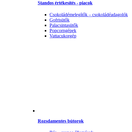
Standos értékesítés - piacok
Csokoládémelegítők – csokoládéadagolók
Gofrisütők
Palacsintasütők
Popcorngépek
Vattacukorgép
Rozsdamentes bútorok