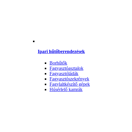
Ipari hűtőberendezések
Borhűtők
Fagyasztóasztalok
Fagyasztóládák
Fagyasztószekrények
Fagylaltkészítő gépek
Húsérlelő kamrák