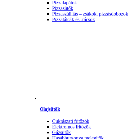
Pizzalapátok
Pizzasütők
Pizzaszállítás – zsákok, pizzásdobozok
Pizzatálcák és -rácsok
Olajsütők
Cukrászati fritőzök
Elektromos fritőzök
Gázsütők
Hasábburgonya melegítők