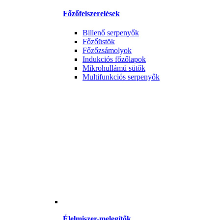
Főzőfelszerelések
Billenő serpenyők
Főzőüstök
Főzőzsámolyok
Indukciós főzőlapok
Mikrohullámú sütők
Multifunkciós serpenyők
Élelmiszer-melegítők