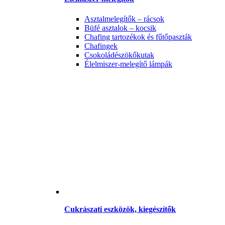
Asztalmelegítők – rácsok
Büfé asztalok – kocsik
Chafing tartozékok és fűtőpaszták
Chafingek
Csokoládészökőkutak
Élelmiszer-melegítő lámpák
Cukrászati eszközök, kiegészítők