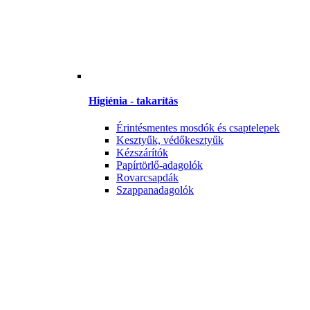
Higiénia - takarítás
Érintésmentes mosdók és csaptelepek
Kesztyűk, védőkesztyűk
Kézszárítók
Papírtörlő-adagolók
Rovarcsapdák
Szappanadagolók