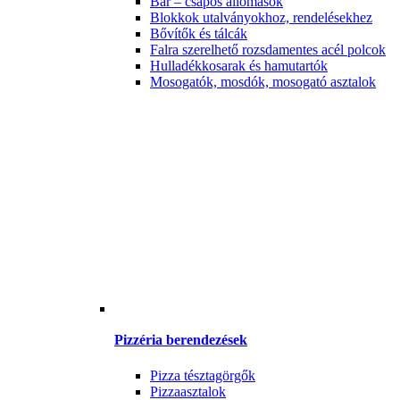
Bár – csapos állomások
Blokkok utalványokhoz, rendelésekhez
Bővítők és tálcák
Falra szerelhető rozsdamentes acél polcok
Hulladékkosarak és hamutartók
Mosogatók, mosdók, mosogató asztalok
Pizzéria berendezések
Pizza tésztagörgők
Pizzaasztalok