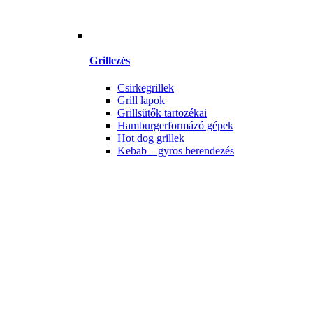
Grillezés
Csirkegrillek
Grill lapok
Grillsütők tartozékai
Hamburgerformázó gépek
Hot dog grillek
Kebab – gyros berendezés