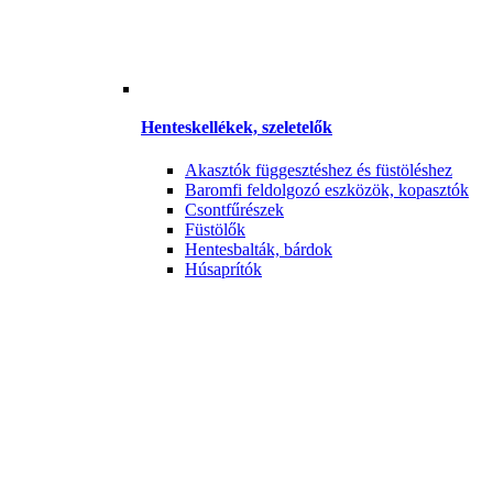
Henteskellékek, szeletelők
Akasztók függesztéshez és füstöléshez
Baromfi feldolgozó eszközök, kopasztók
Csontfűrészek
Füstölők
Hentesbalták, bárdok
Húsaprítók