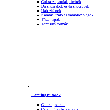
Cukrász spatulák, simítók
Díszítőzsákok és díszítőcsövek
Habszifonok
Karamellizáló és flambírozó égők
Tésztalapok
Tortasütő formák
Catering bútorok
Catering sátrak
Catering- és bárasztalok