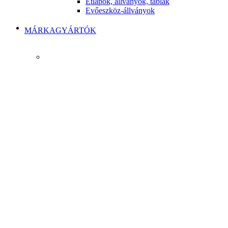
Étlapok, állványok, táblák
Evőeszköz-állványok
MÁRKAGYÁRTÓK