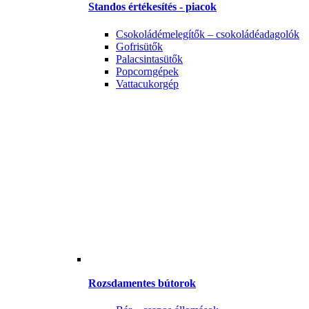
Standos értékesítés - piacok
Csokoládémelegítők – csokoládéadagolók
Gofrisütők
Palacsintasütők
Popcorngépek
Vattacukorgép
Rozsdamentes bútorok