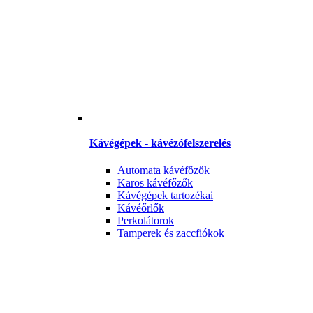
Kávégépek - kávézófelszerelés
Automata kávéfőzők
Karos kávéfőzők
Kávégépek tartozékai
Kávéőrlők
Perkolátorok
Tamperek és zaccfiókok