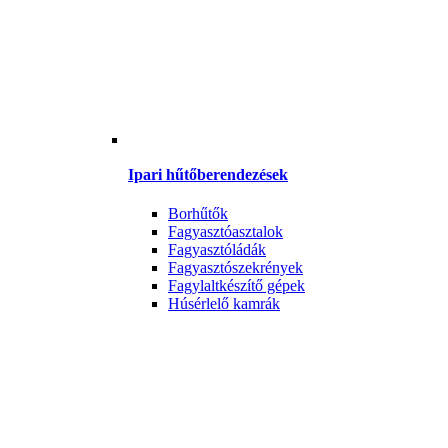
Ipari hűtőberendezések
Borhűtők
Fagyasztóasztalok
Fagyasztóládák
Fagyasztószekrények
Fagylaltkészítő gépek
Húsérlelő kamrák