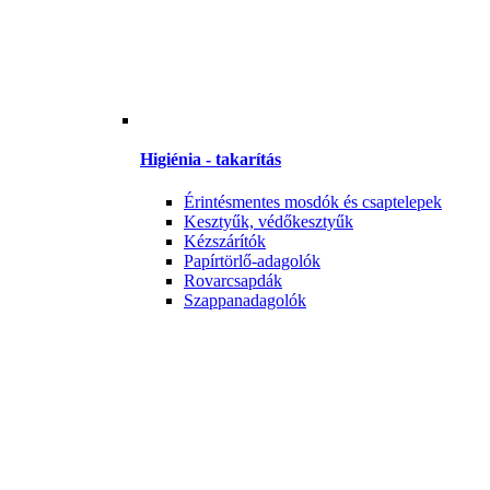
Higiénia - takarítás
Érintésmentes mosdók és csaptelepek
Kesztyűk, védőkesztyűk
Kézszárítók
Papírtörlő-adagolók
Rovarcsapdák
Szappanadagolók