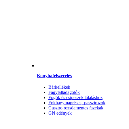
Konyhafelszerelés
Bárkellékek
Fagylaltadagolók
Fogók és csipeszek tálaláshoz
Fokhagymaprések, passzírozók
Gasztro rozsdamentes fazekak
GN edények