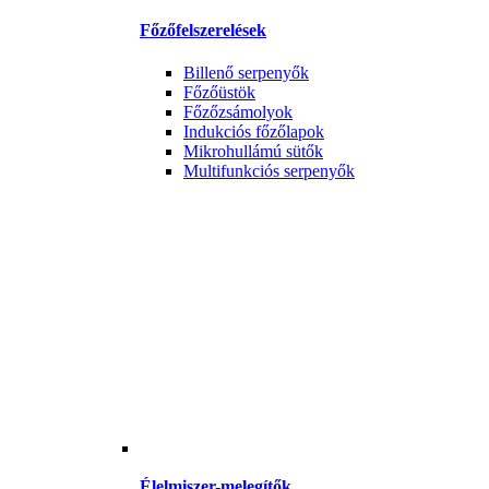
Főzőfelszerelések
Billenő serpenyők
Főzőüstök
Főzőzsámolyok
Indukciós főzőlapok
Mikrohullámú sütők
Multifunkciós serpenyők
Élelmiszer-melegítők