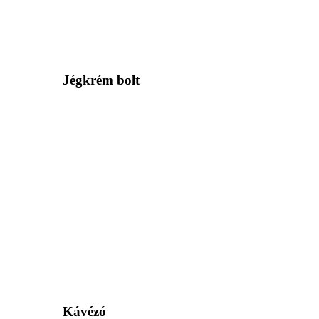
Jégkrém bolt
Kávézó