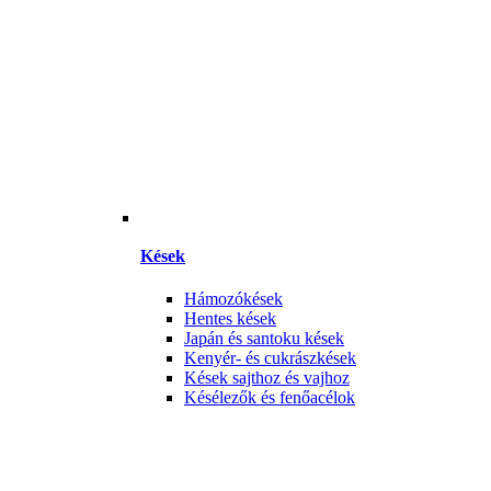
Kések
Hámozókések
Hentes kések
Japán és santoku kések
Kenyér- és cukrászkések
Kések sajthoz és vajhoz
Késélezők és fenőacélok