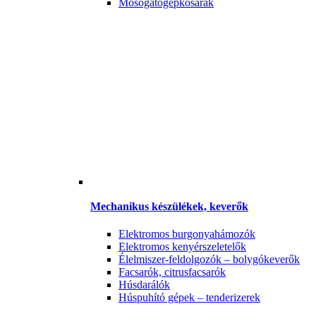
Mosogatógépkosarak
Mechanikus készülékek, keverők
Elektromos burgonyahámozók
Elektromos kenyérszeletelők
Élelmiszer-feldolgozók – bolygókeverők
Facsarók, citrusfacsarók
Húsdarálók
Húspuhító gépek – tenderizerek