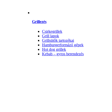
Grillezés
Csirkegrillek
Grill lapok
Grillsütők tartozékai
Hamburgerformázó gépek
Hot dog grillek
Kebab – gyros berendezés