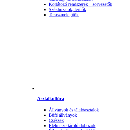
Korlátozó rendszerek – sorvezetők
Székhuzatok, terítők
Teraszmelegítők
Asztalkultúra
Állványok és tálalóasztalok
Büfé állványok
Csészék
Élelmiszertároló dobozok