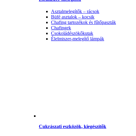
Asztalmelegítők – rácsok
Büfé asztalok – kocsik
Chafing tartozékok és fűtőpaszták
Chafingek
Csokoládészökőkutak
Élelmiszer-melegítő lámpák
Cukrászati eszközök, kiegészítők