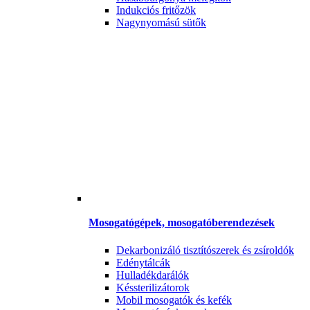
Indukciós fritőzök
Nagynyomású sütők
Mosogatógépek, mosogatóberendezések
Dekarbonizáló tisztítószerek és zsíroldók
Edénytálcák
Hulladékdarálók
Késsterilizátorok
Mobil mosogatók és kefék