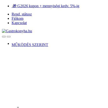
Ugrás
Ugrás
🎁 G2026 kupon + mennyiségi kedv. 5%-ig
a
a
Rend. státusz
navigációhoz
tartalomra
Fiókom
Kapcsolat
Open
Close
MŰKÖDÉS SZERINT