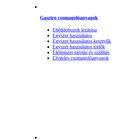
Gasztro csomagolóanyagok
Ebéddobozok lezárása
Egyszer használatos
Egyszer használatos kesztyűk
Egyszer használatos törlők
Élelmiszer-tárolás és szállítás
Elviteles csomagolóanyagok