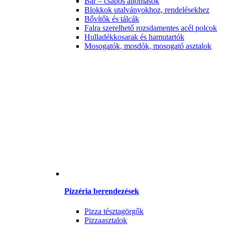
Bár – csapos állomások
Blokkok utalványokhoz, rendelésekhez
Bővítők és tálcák
Falra szerelhető rozsdamentes acél polcok
Hulladékkosarak és hamutartók
Mosogatók, mosdók, mosogató asztalok
Pizzéria berendezések
Pizza tésztagörgők
Pizzaasztalok