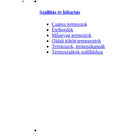
Szállítás és hőtartás
Csapos termoszok
Ételhordók
Műanyag termoszok
Oldalt töltött termoportok
Termoszok, termoszkannák
Termoszsákok szállításhoz