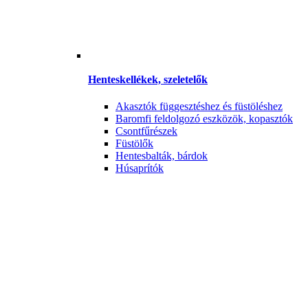
Henteskellékek, szeletelők
Akasztók függesztéshez és füstöléshez
Baromfi feldolgozó eszközök, kopasztók
Csontfűrészek
Füstölők
Hentesbalták, bárdok
Húsaprítók