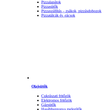
Pizzalapátok
Pizzasütők
Pizzaszállítás – zsákok, pizzásdobozok
Pizzatálcák és -rácsok
Olajsütők
Cukrászati fritőzök
Elektromos fritőzök
Gázsütők
Hasábburgonya melegítők