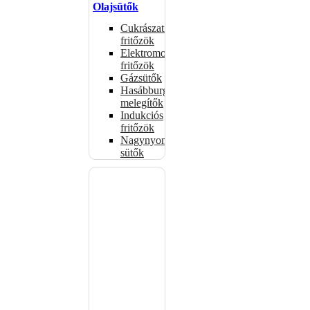
Olajsütők
Cukrászati
fritőzök
Elektromos
fritőzök
Gázsütők
Hasábburgonya
melegítők
Indukciós
fritőzök
Nagynyomású
sütők