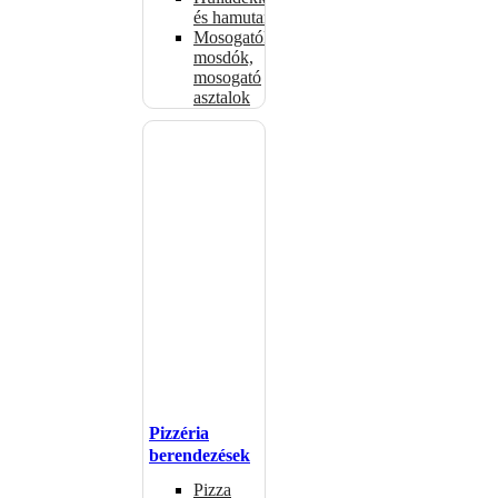
és hamutartók
Mosogatók,
mosdók,
mosogató
asztalok
Pizzéria
berendezések
Pizza