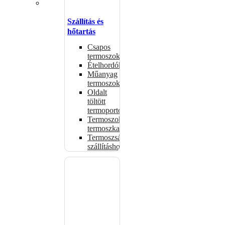
Szállítás és
hőtartás
Csapos
termoszok
Ételhordók
Műanyag
termoszok
Oldalt
töltött
termoportok
Termoszok,
termoszkannák
Termoszsákok
szállításhoz