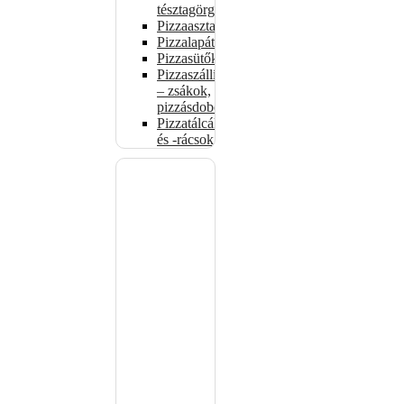
tésztagörgők
Pizzaasztalok
Pizzalapátok
Pizzasütők
Pizzaszállítás
– zsákok,
pizzásdobozok
Pizzatálcák
és -rácsok