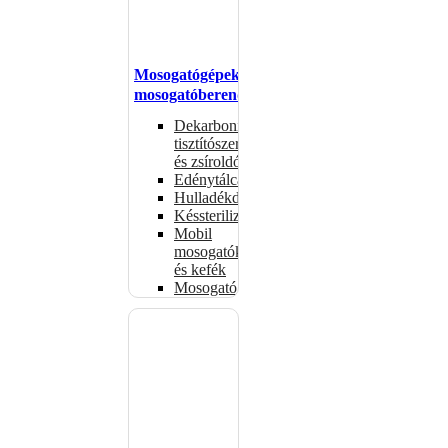
Mosogatógépek,
mosogatóberendezések
Dekarbonizáló
tisztítószerek
és zsíroldók
Edénytálcák
Hulladékdarálók
Késsterilizátorok
Mobil
mosogatók
és kefék
Mosogatógépkosarak