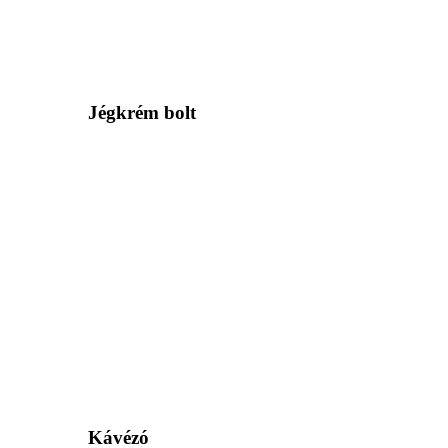
Jégkrém bolt
Kávézó