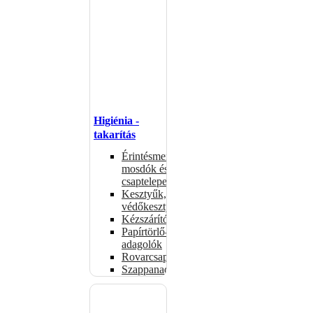
Higiénia -
takarítás
Érintésmentes
mosdók és
csaptelepek
Kesztyűk,
védőkesztyűk
Kézszárítók
Papírtörlő-
adagolók
Rovarcsapdák
Szappanadagolók