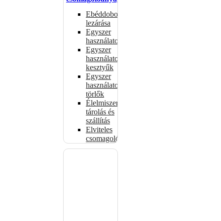
Ebéddobozok
lezárása
Egyszer
használatos
Egyszer
használatos
kesztyűk
Egyszer
használatos
törlők
Élelmiszer-
tárolás és
szállítás
Elviteles
csomagolóanyagok