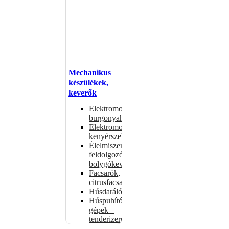
Mechanikus
készülékek,
keverők
Elektromos
burgonyahámozók
Elektromos
kenyérszeletelők
Élelmiszer-
feldolgozók –
bolygókeverők
Facsarók,
citrusfacsarók
Húsdarálók
Húspuhító
gépek –
tenderizerek