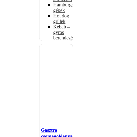
Hamburgerformázó
gépek
Hot dog
grillek
Kebab –
gyros
berendezés
Gasztro
csomagolóanyagok