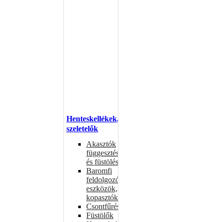
Henteskellékek,
szeletelők
Akasztók
függesztéshez
és füstöléshez
Baromfi
feldolgozó
eszközök,
kopasztók
Csontfűrészek
Füstölők