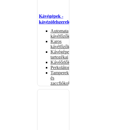
Kávégépek -
kávézófelszerelés
Automata
kávéfőzők
Karos
kávéfőzők
Kávégépek
tartozékai
Kávéőrlők
Perkolátorok
Tamperek
és
zaccfiókok