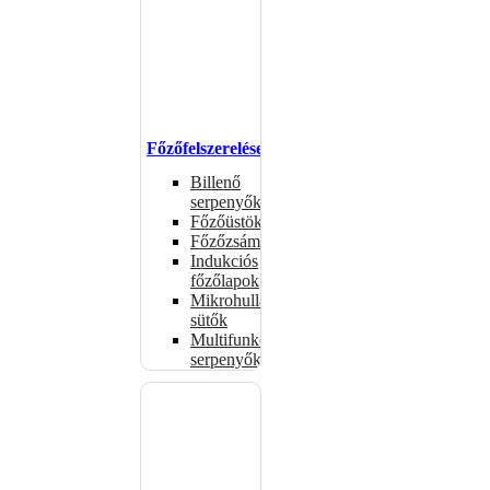
Főzőfelszerelések
Billenő
serpenyők
Főzőüstök
Főzőzsámolyok
Indukciós
főzőlapok
Mikrohullámú
sütők
Multifunkciós
serpenyők