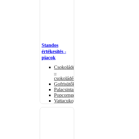
Standos
értékesítés -
piacok
Csokoládémelegítők
–
csokoládéadagolók
Gofrisütők
Palacsintasütők
Popcorngépek
Vattacukorgép