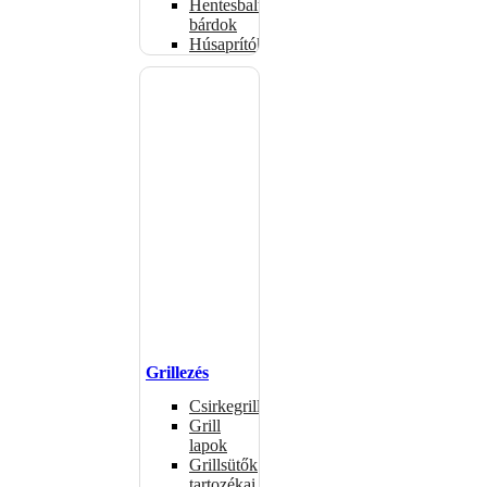
Hentesbalták,
bárdok
Húsaprítók
Grillezés
Csirkegrillek
Grill
lapok
Grillsütők
tartozékai