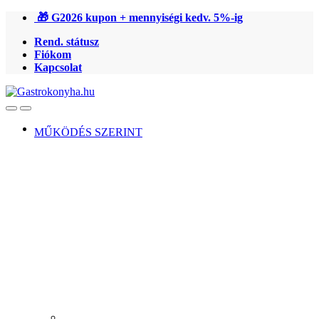
Ugrás
Ugrás
🎁 G2026 kupon + mennyiségi kedv. 5%-ig
a
a
Rend. státusz
navigációhoz
tartalomra
Fiókom
Kapcsolat
Open
Close
MŰKÖDÉS SZERINT