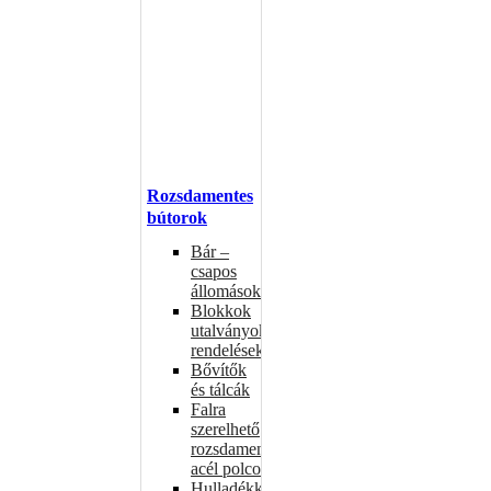
Rozsdamentes
bútorok
Bár –
csapos
állomások
Blokkok
utalványokhoz,
rendelésekhez
Bővítők
és tálcák
Falra
szerelhető
rozsdamentes
acél polcok
Hulladékkosarak