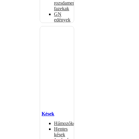
rozsdamentes
fazekak
GN
edények
Kések
Hámozókések
Hentes
kések