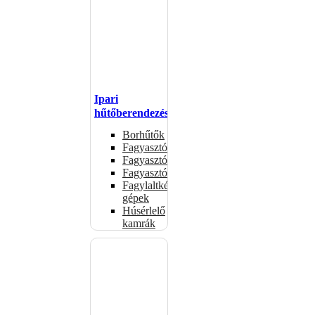
Ipari
hűtőberendezések
Borhűtők
Fagyasztóasztalok
Fagyasztóládák
Fagyasztószekrények
Fagylaltkészítő
gépek
Húsérlelő
kamrák