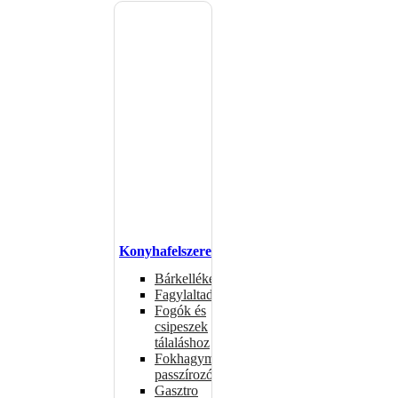
Konyhafelszerelés
Bárkellékek
Fagylaltadagolók
Fogók és
csipeszek
tálaláshoz
Fokhagymaprések,
passzírozók
Gasztro