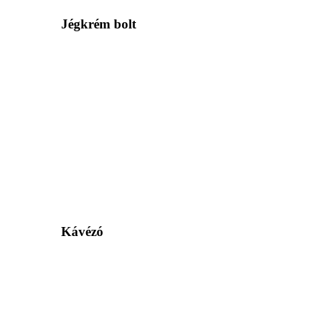
Jégkrém bolt
Kávézó