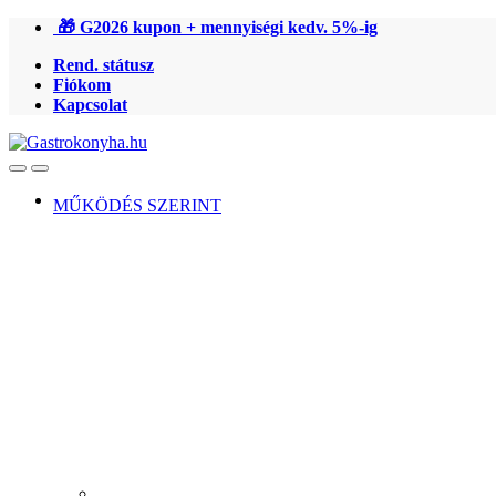
Ugrás
Ugrás
🎁 G2026 kupon + mennyiségi kedv. 5%-ig
a
a
Rend. státusz
navigációhoz
tartalomra
Fiókom
Kapcsolat
Open
Close
MŰKÖDÉS SZERINT