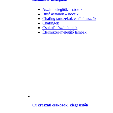
Asztalmelegítők – rácsok
Büfé asztalok – kocsik
Chafing tartozékok és fűtőpaszták
Chafingek
Csokoládészökőkutak
Élelmiszer-melegítő lámpák
Cukrászati eszközök, kiegészítők