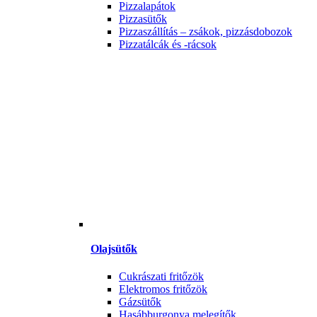
Pizzalapátok
Pizzasütők
Pizzaszállítás – zsákok, pizzásdobozok
Pizzatálcák és -rácsok
Olajsütők
Cukrászati fritőzök
Elektromos fritőzök
Gázsütők
Hasábburgonya melegítők