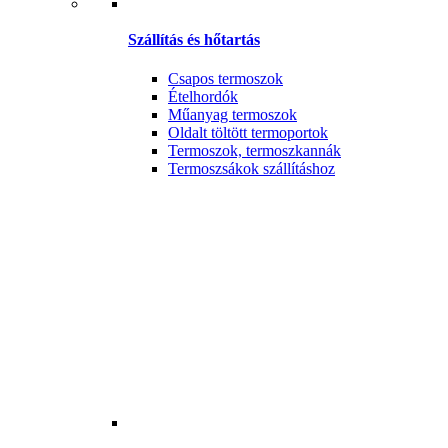
Szállítás és hőtartás
Csapos termoszok
Ételhordók
Műanyag termoszok
Oldalt töltött termoportok
Termoszok, termoszkannák
Termoszsákok szállításhoz