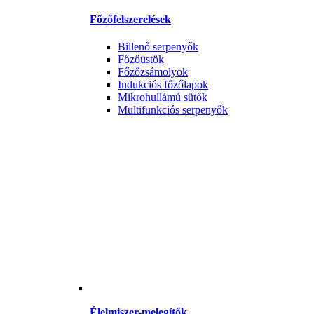
Főzőfelszerelések
Billenő serpenyők
Főzőüstök
Főzőzsámolyok
Indukciós főzőlapok
Mikrohullámú sütők
Multifunkciós serpenyők
Élelmiszer-melegítők