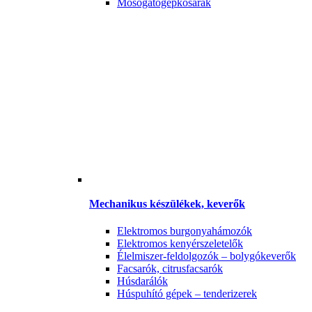
Mosogatógépkosarak
Mechanikus készülékek, keverők
Elektromos burgonyahámozók
Elektromos kenyérszeletelők
Élelmiszer-feldolgozók – bolygókeverők
Facsarók, citrusfacsarók
Húsdarálók
Húspuhító gépek – tenderizerek