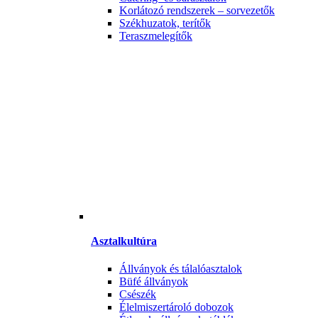
Korlátozó rendszerek – sorvezetők
Székhuzatok, terítők
Teraszmelegítők
Asztalkultúra
Állványok és tálalóasztalok
Büfé állványok
Csészék
Élelmiszertároló dobozok