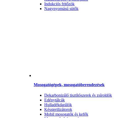
Indukciós fritőzök
Nagynyomású sütők
Mosogatógépek, mosogatóberendezések
Dekarbonizáló tisztítószerek és zsíroldók
Edénytálcák
Hulladékdarálók
Késsterilizátorok
Mobil mosogatók és kefék