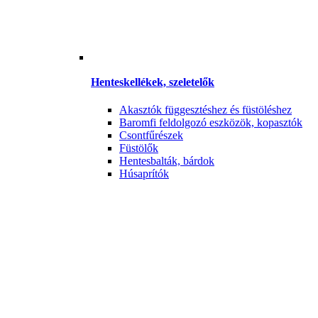
Henteskellékek, szeletelők
Akasztók függesztéshez és füstöléshez
Baromfi feldolgozó eszközök, kopasztók
Csontfűrészek
Füstölők
Hentesbalták, bárdok
Húsaprítók