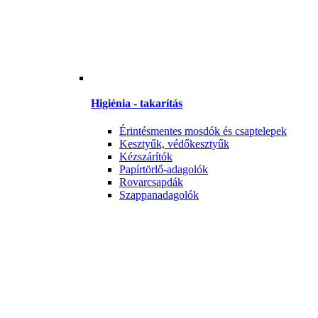
Higiénia - takarítás
Érintésmentes mosdók és csaptelepek
Kesztyűk, védőkesztyűk
Kézszárítók
Papírtörlő-adagolók
Rovarcsapdák
Szappanadagolók