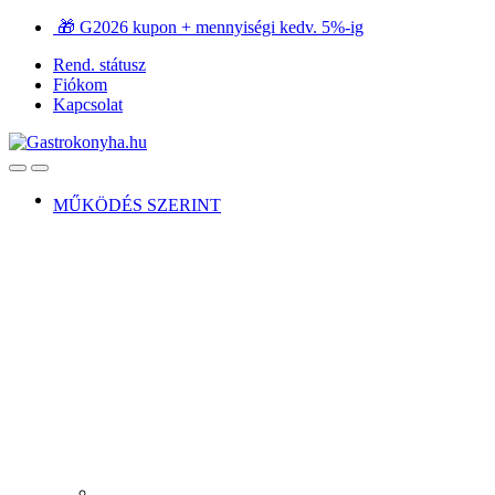
Ugrás
Ugrás
🎁 G2026 kupon + mennyiségi kedv. 5%-ig
a
a
Rend. státusz
navigációhoz
tartalomra
Fiókom
Kapcsolat
Open
Close
MŰKÖDÉS SZERINT