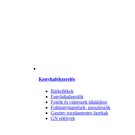
Konyhafelszerelés
Bárkellékek
Fagylaltadagolók
Fogók és csipeszek tálaláshoz
Fokhagymaprések, passzírozók
Gasztro rozsdamentes fazekak
GN edények