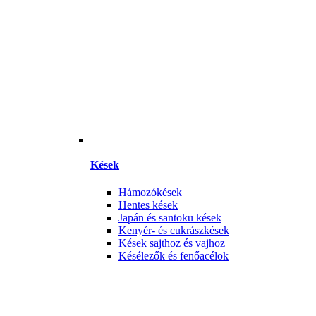
Kések
Hámozókések
Hentes kések
Japán és santoku kések
Kenyér- és cukrászkések
Kések sajthoz és vajhoz
Késélezők és fenőacélok