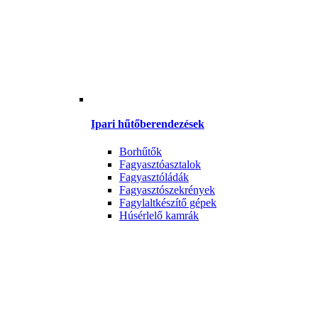
Ipari hűtőberendezések
Borhűtők
Fagyasztóasztalok
Fagyasztóládák
Fagyasztószekrények
Fagylaltkészítő gépek
Húsérlelő kamrák