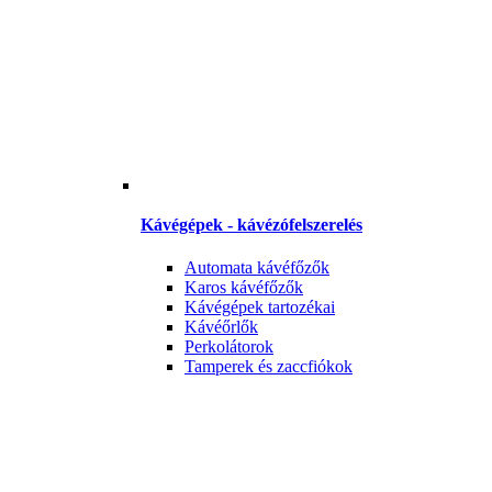
Kávégépek - kávézófelszerelés
Automata kávéfőzők
Karos kávéfőzők
Kávégépek tartozékai
Kávéőrlők
Perkolátorok
Tamperek és zaccfiókok