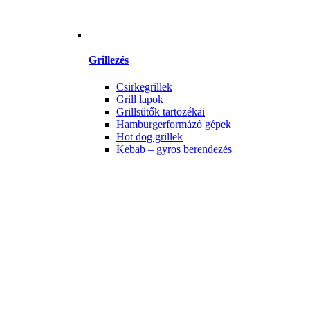
Grillezés
Csirkegrillek
Grill lapok
Grillsütők tartozékai
Hamburgerformázó gépek
Hot dog grillek
Kebab – gyros berendezés