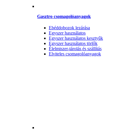
Gasztro csomagolóanyagok
Ebéddobozok lezárása
Egyszer használatos
Egyszer használatos kesztyűk
Egyszer használatos törlők
Élelmiszer-tárolás és szállítás
Elviteles csomagolóanyagok