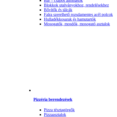
Bár – csapos állomások
Blokkok utalványokhoz, rendelésekhez
Bővítők és tálcák
Falra szerelhető rozsdamentes acél polcok
Hulladékkosarak és hamutartók
Mosogatók, mosdók, mosogató asztalok
Pizzéria berendezések
Pizza tésztagörgők
Pizzaasztalok