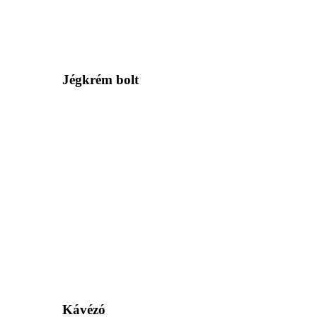
Jégkrém bolt
Kávézó