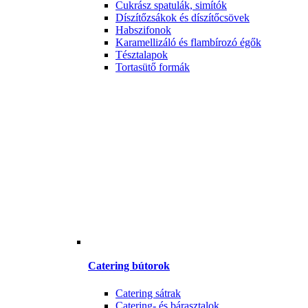
Cukrász spatulák, simítók
Díszítőzsákok és díszítőcsövek
Habszifonok
Karamellizáló és flambírozó égők
Tésztalapok
Tortasütő formák
Catering bútorok
Catering sátrak
Catering- és bárasztalok