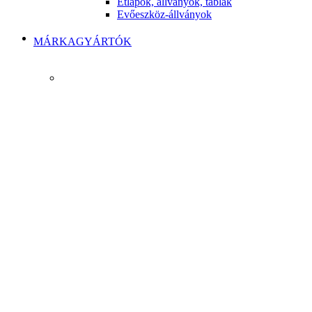
Étlapok, állványok, táblák
Evőeszköz-állványok
MÁRKAGYÁRTÓK