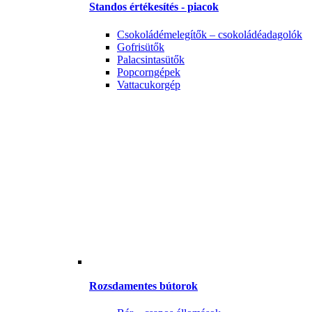
Standos értékesítés - piacok
Csokoládémelegítők – csokoládéadagolók
Gofrisütők
Palacsintasütők
Popcorngépek
Vattacukorgép
Rozsdamentes bútorok