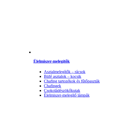
Élelmiszer-melegítők
Asztalmelegítők – rácsok
Büfé asztalok – kocsik
Chafing tartozékok és fűtőpaszták
Chafingek
Csokoládészökőkutak
Élelmiszer-melegítő lámpák