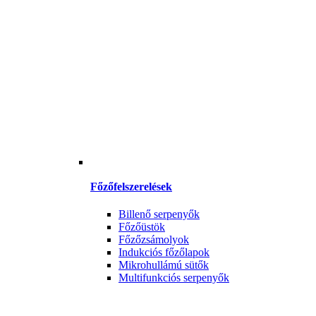
Főzőfelszerelések
Billenő serpenyők
Főzőüstök
Főzőzsámolyok
Indukciós főzőlapok
Mikrohullámú sütők
Multifunkciós serpenyők