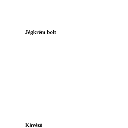
Jégkrém bolt
Kávézó