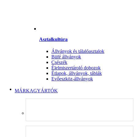
Asztalkultúra
Állványok és tálalóasztalok
Büfé állványok
Csészék
Élelmiszertároló dobozok
Étlapok, állványok, táblák
Evőeszköz-állványok
MÁRKAGYÁRTÓK