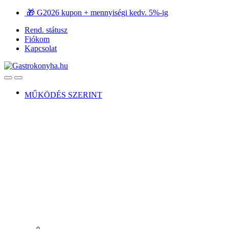
Ugrás
Ugrás
🎁 G2026 kupon + mennyiségi kedv. 5%-ig
a
a
Rend. státusz
navigációhoz
tartalomra
Fiókom
Kapcsolat
Open
Close
MŰKÖDÉS SZERINT