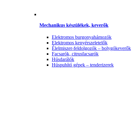
Mechanikus készülékek, keverők
Elektromos burgonyahámozók
Elektromos kenyérszeletelők
Élelmiszer-feldolgozók – bolygókeverők
Facsarók, citrusfacsarók
Húsdarálók
Húspuhító gépek – tenderizerek