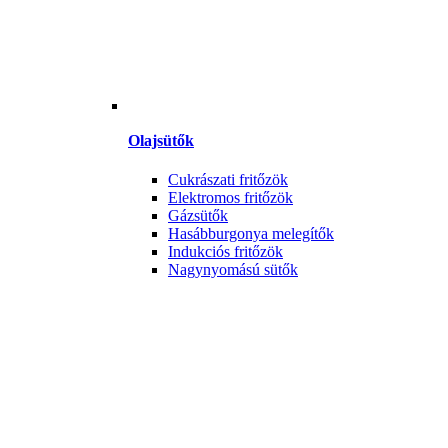
Olajsütők
Cukrászati fritőzök
Elektromos fritőzök
Gázsütők
Hasábburgonya melegítők
Indukciós fritőzök
Nagynyomású sütők