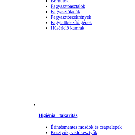
Borhűtők
Fagyasztóasztalok
Fagyasztóládák
Fagyasztószekrények
Fagylaltkészítő gépek
Húsérlelő kamrák
Higiénia - takarítás
Érintésmentes mosdók és csaptelepek
Kesztyűk, védőkesztyűk