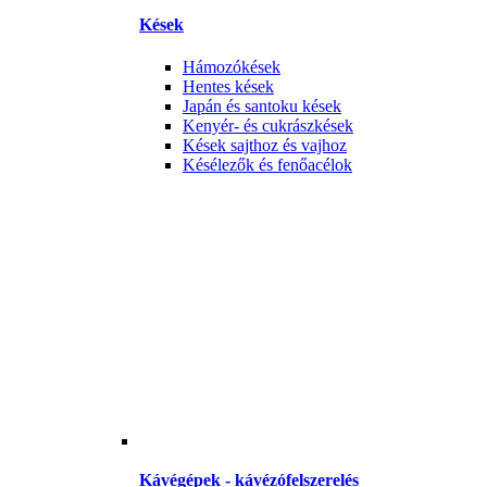
Kések
Hámozókések
Hentes kések
Japán és santoku kések
Kenyér- és cukrászkések
Kések sajthoz és vajhoz
Késélezők és fenőacélok
Kávégépek - kávézófelszerelés