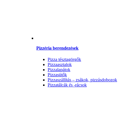
Pizzéria berendezések
Pizza tésztagörgők
Pizzaasztalok
Pizzalapátok
Pizzasütők
Pizzaszállítás – zsákok, pizzásdobozok
Pizzatálcák és -rácsok