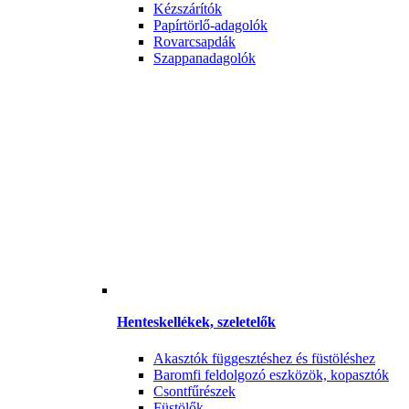
Kézszárítók
Papírtörlő-adagolók
Rovarcsapdák
Szappanadagolók
Henteskellékek, szeletelők
Akasztók függesztéshez és füstöléshez
Baromfi feldolgozó eszközök, kopasztók
Csontfűrészek
Füstölők