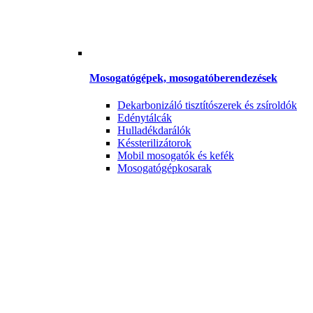
Mosogatógépek, mosogatóberendezések
Dekarbonizáló tisztítószerek és zsíroldók
Edénytálcák
Hulladékdarálók
Késsterilizátorok
Mobil mosogatók és kefék
Mosogatógépkosarak