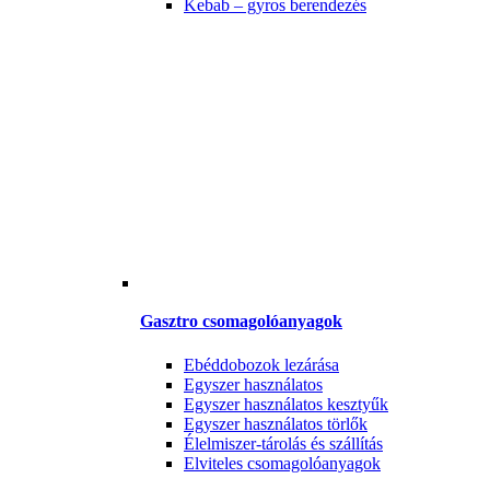
Kebab – gyros berendezés
Gasztro csomagolóanyagok
Ebéddobozok lezárása
Egyszer használatos
Egyszer használatos kesztyűk
Egyszer használatos törlők
Élelmiszer-tárolás és szállítás
Elviteles csomagolóanyagok