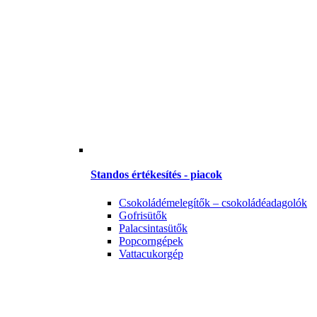
Standos értékesítés - piacok
Csokoládémelegítők – csokoládéadagolók
Gofrisütők
Palacsintasütők
Popcorngépek
Vattacukorgép