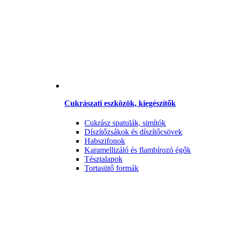
Cukrászati eszközök, kiegészítők
Cukrász spatulák, simítók
Díszítőzsákok és díszítőcsövek
Habszifonok
Karamellizáló és flambírozó égők
Tésztalapok
Tortasütő formák