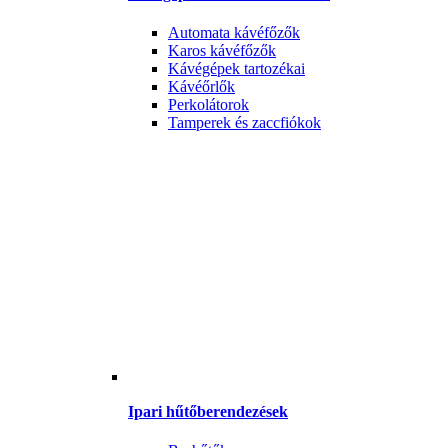
Automata kávéfőzők
Karos kávéfőzők
Kávégépek tartozékai
Kávéőrlők
Perkolátorok
Tamperek és zaccfiókok
Ipari hűtőberendezések