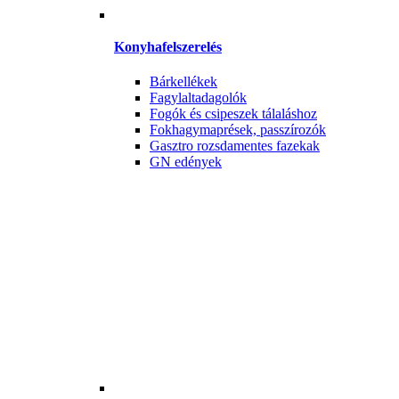
Konyhafelszerelés
Bárkellékek
Fagylaltadagolók
Fogók és csipeszek tálaláshoz
Fokhagymaprések, passzírozók
Gasztro rozsdamentes fazekak
GN edények