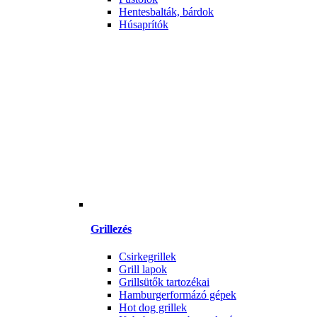
Hentesbalták, bárdok
Húsaprítók
Grillezés
Csirkegrillek
Grill lapok
Grillsütők tartozékai
Hamburgerformázó gépek
Hot dog grillek