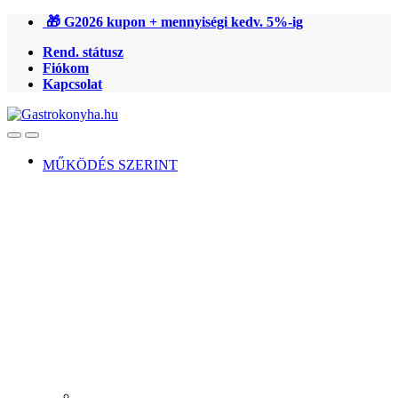
Ugrás
Ugrás
🎁 G2026 kupon + mennyiségi kedv. 5%-ig
a
a
Rend. státusz
navigációhoz
tartalomra
Fiókom
Kapcsolat
Open
Close
MŰKÖDÉS SZERINT