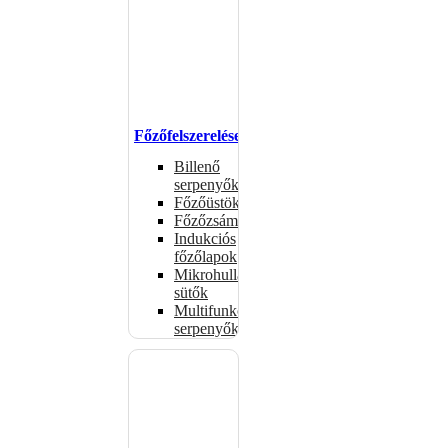
Főzőfelszerelések
Billenő
serpenyők
Főzőüstök
Főzőzsámolyok
Indukciós
főzőlapok
Mikrohullámú
sütők
Multifunkciós
serpenyők