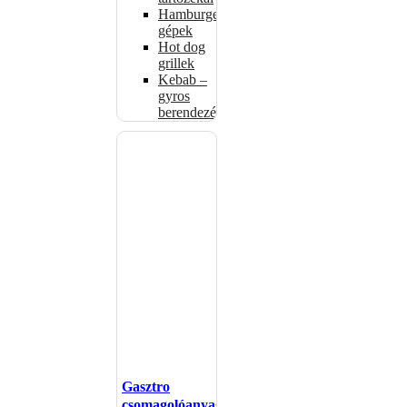
Hamburgerformázó
gépek
Hot dog
grillek
Kebab –
gyros
berendezés
Gasztro
csomagolóanyagok