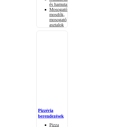
és hamutartók
Mosogatók,
mosdók,
mosogató
asztalok
Pizzéria
berendezések
Pizza