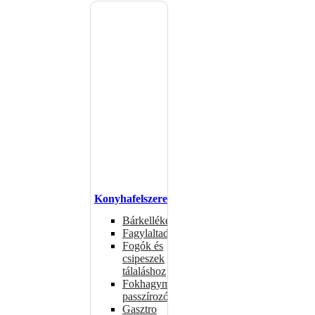
Konyhafelszerelés
Bárkellékek
Fagylaltadagolók
Fogók és
csipeszek
tálaláshoz
Fokhagymaprések,
passzírozók
Gasztro