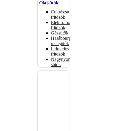
Olajsütők
Cukrászati
fritőzök
Elektromos
fritőzök
Gázsütők
Hasábburgonya
melegítők
Indukciós
fritőzök
Nagynyomású
sütők