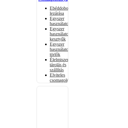
Ebéddobozok
lezárása
Egyszer
használatos
Egyszer
használatos
kesztyűk
Egyszer
használatos
törlők
Élelmiszer-
tárolás és
szállítás
Elviteles
csomagolóanyagok