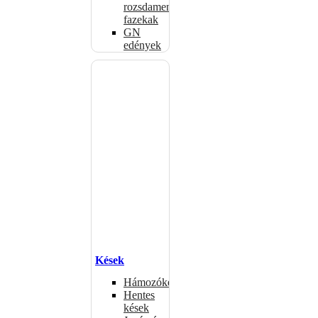
rozsdamentes
fazekak
GN
edények
Kések
Hámozókések
Hentes
kések