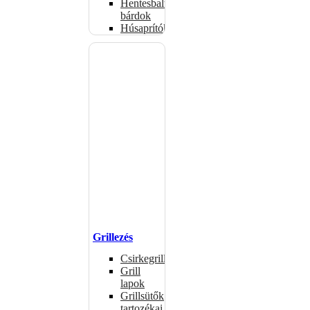
Hentesbalták,
bárdok
Húsaprítók
Grillezés
Csirkegrillek
Grill
lapok
Grillsütők
tartozékai