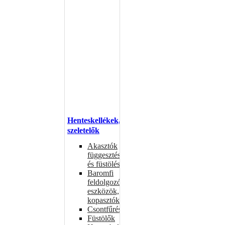
Henteskellékek,
szeletelők
Akasztók
függesztéshez
és füstöléshez
Baromfi
feldolgozó
eszközök,
kopasztók
Csontfűrészek
Füstölők