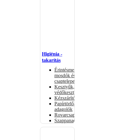
Higiénia -
takarítás
Érintésmentes
mosdók és
csaptelepek
Kesztyűk,
védőkesztyűk
Kézszárítók
Papírtörlő-
adagolók
Rovarcsapdák
Szappanadagolók