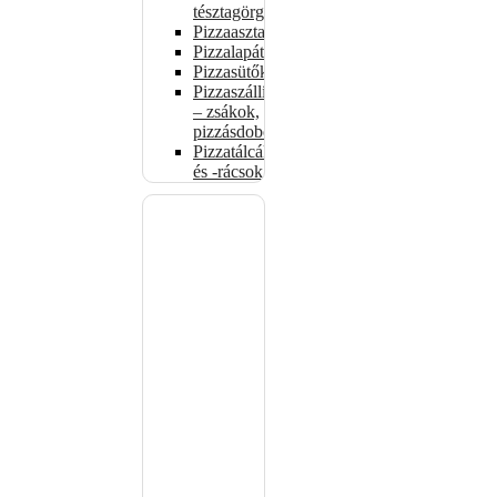
tésztagörgők
Pizzaasztalok
Pizzalapátok
Pizzasütők
Pizzaszállítás
– zsákok,
pizzásdobozok
Pizzatálcák
és -rácsok