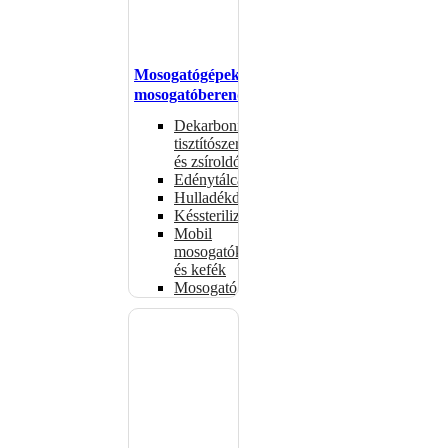
Mosogatógépek,
mosogatóberendezések
Dekarbonizáló
tisztítószerek
és zsíroldók
Edénytálcák
Hulladékdarálók
Késsterilizátorok
Mobil
mosogatók
és kefék
Mosogatógépkosarak