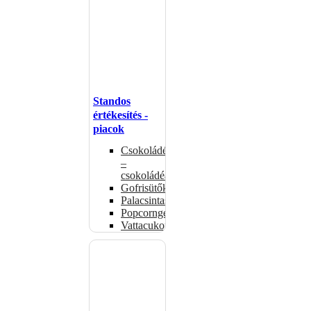
Standos
értékesítés -
piacok
Csokoládémelegítők
–
csokoládéadagolók
Gofrisütők
Palacsintasütők
Popcorngépek
Vattacukorgép