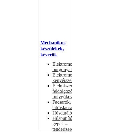
Mechanikus
készülékek,
keverők
Elektromos
burgonyahámozók
Elektromos
kenyérszeletelők
Élelmiszer-
feldolgozók –
bolygókeverők
Facsarók,
citrusfacsarók
Húsdarálók
Húspuhító
gépek –
tenderizerek