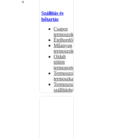
Szállítás és
hőtartás
Csapos
termoszok
Ételhordók
Műanyag
termoszok
Oldalt
töltött
termoportok
Termoszok,
termoszkannák
Termoszsákok
szállításhoz