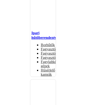
Ipari
hűtőberendezések
Borhűtők
Fagyasztóasztalok
Fagyasztóládák
Fagyasztószekrények
Fagylaltkészítő
gépek
Húsérlelő
kamrák