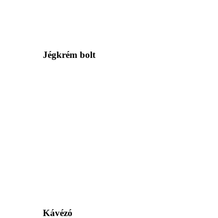
Jégkrém bolt
Kávézó