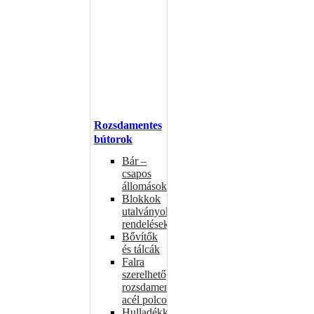
Rozsdamentes
bútorok
Bár –
csapos
állomások
Blokkok
utalványokhoz,
rendelésekhez
Bővítők
és tálcák
Falra
szerelhető
rozsdamentes
acél polcok
Hulladékkosarak