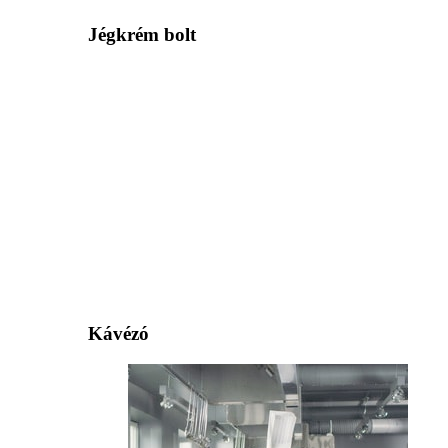
Jégkrém bolt
Kávézó