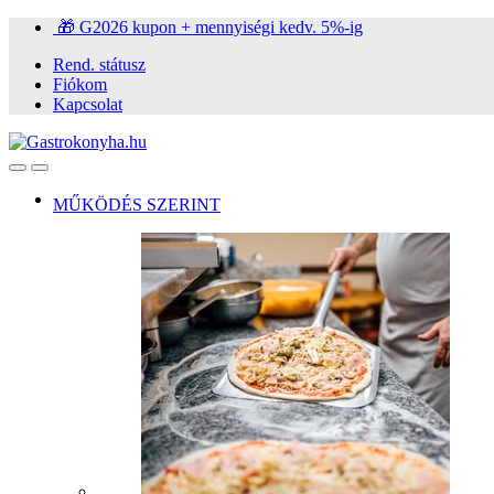
Ugrás
Ugrás
🎁 G2026 kupon + mennyiségi kedv. 5%-ig
a
a
Rend. státusz
navigációhoz
tartalomra
Fiókom
Kapcsolat
Open
Close
MŰKÖDÉS SZERINT