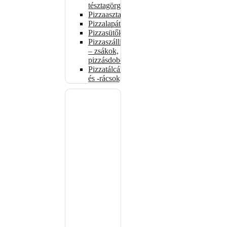
tésztagörgők
Pizzaasztalok
Pizzalapátok
Pizzasütők
Pizzaszállítás
– zsákok,
pizzásdobozok
Pizzatálcák
és -rácsok