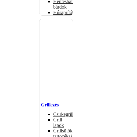
Hentesbalták,
bárdok
Húsaprítók
Grillezés
Csirkegrillek
Grill
lapok
Grillsütők
tartozékai