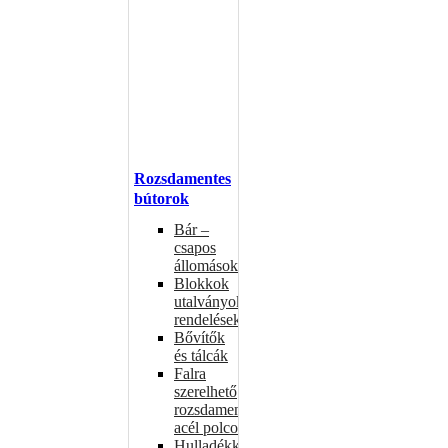
Rozsdamentes
bútorok
Bár –
csapos
állomások
Blokkok
utalványokhoz,
rendelésekhez
Bővítők
és tálcák
Falra
szerelhető
rozsdamentes
acél polcok
Hulladékkosarak