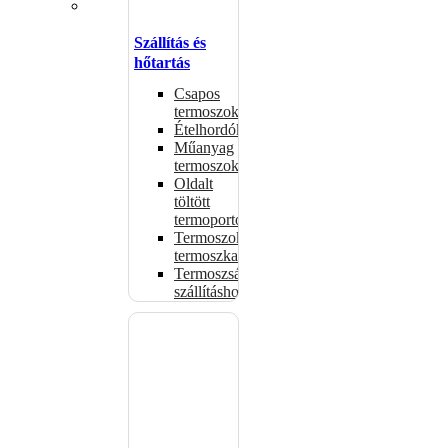
Szállítás és
hőtartás
Csapos
termoszok
Ételhordók
Műanyag
termoszok
Oldalt
töltött
termoportok
Termoszok,
termoszkannák
Termoszsákok
szállításhoz