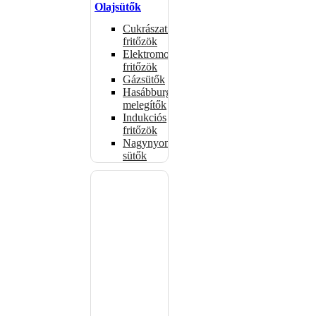
Olajsütők
Cukrászati
fritőzök
Elektromos
fritőzök
Gázsütők
Hasábburgonya
melegítők
Indukciós
fritőzök
Nagynyomású
sütők