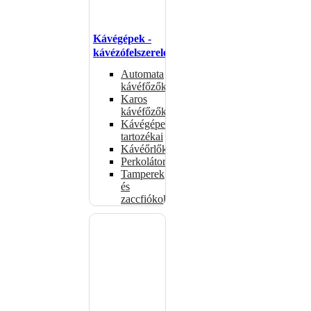
Kávégépek -
kávézófelszerelés
Automata
kávéfőzők
Karos
kávéfőzők
Kávégépek
tartozékai
Kávéőrlők
Perkolátorok
Tamperek
és
zaccfiókok