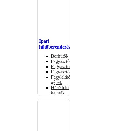
Ipari
hűtőberendezések
Borhűtők
Fagyasztóasztalok
Fagyasztóládák
Fagyasztószekrények
Fagylaltkészítő
gépek
Húsérlelő
kamrák