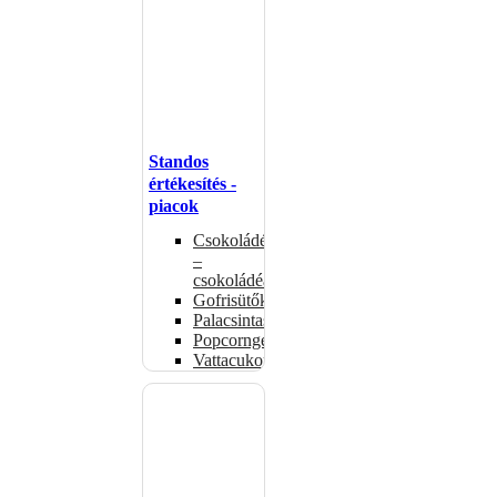
Standos
értékesítés -
piacok
Csokoládémelegítők
–
csokoládéadagolók
Gofrisütők
Palacsintasütők
Popcorngépek
Vattacukorgép