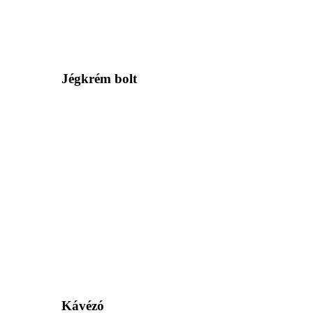
Jégkrém bolt
Kávézó