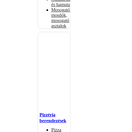
és hamutartók
Mosogatók,
mosdók,
mosogató
asztalok
Pizzéria
berendezések
Pizza