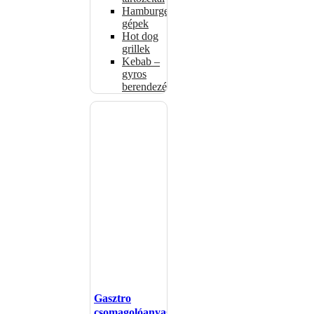
Hamburgerformázó
gépek
Hot dog
grillek
Kebab –
gyros
berendezés
Gasztro
csomagolóanyagok