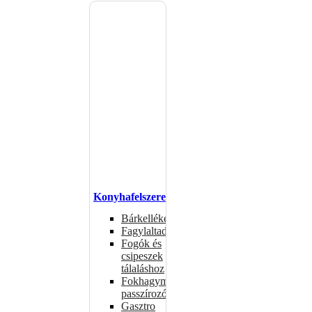
Konyhafelszerelés
Bárkellékek
Fagylaltadagolók
Fogók és
csipeszek
tálaláshoz
Fokhagymaprések,
passzírozók
Gasztro