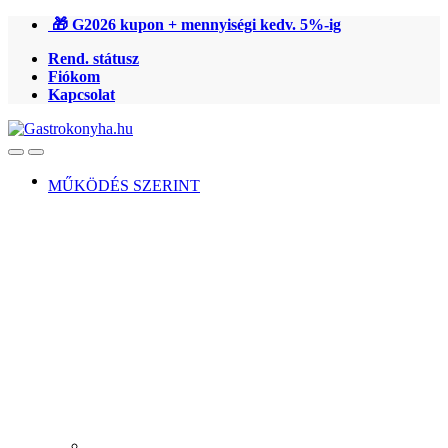
Ugrás
Ugrás
🎁 G2026 kupon + mennyiségi kedv. 5%-ig
a
a
Rend. státusz
navigációhoz
tartalomra
Fiókom
Kapcsolat
Open
Close
MŰKÖDÉS SZERINT