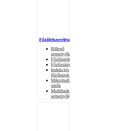
Főzőfelszerelések
Billenő
serpenyők
Főzőüstök
Főzőzsámolyok
Indukciós
főzőlapok
Mikrohullámú
sütők
Multifunkciós
serpenyők