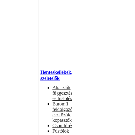
Henteskellékek,
szeletelők
Akasztók
függesztéshez
és füstöléshez
Baromfi
feldolgozó
eszközök,
kopasztók
Csontfűrészek
Füstölők