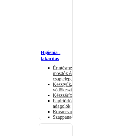
Higiénia -
takarítás
Érintésmentes
mosdók és
csaptelepek
Kesztyűk,
védőkesztyűk
Kézszárítók
Papírtörlő-
adagolók
Rovarcsapdák
Szappanadagolók