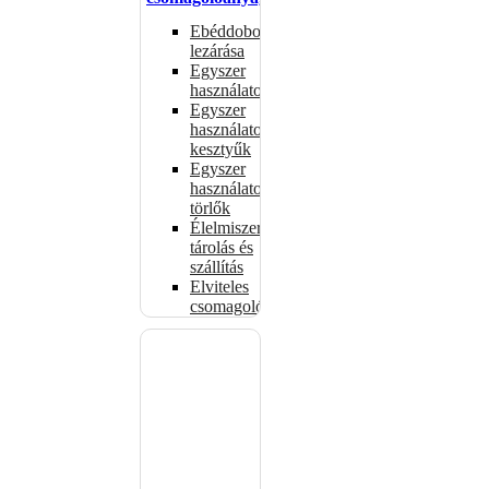
Ebéddobozok
lezárása
Egyszer
használatos
Egyszer
használatos
kesztyűk
Egyszer
használatos
törlők
Élelmiszer-
tárolás és
szállítás
Elviteles
csomagolóanyagok