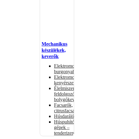
Mechanikus
készülékek,
keverők
Elektromos
burgonyahámozók
Elektromos
kenyérszeletelők
Élelmiszer-
feldolgozók –
bolygókeverők
Facsarók,
citrusfacsarók
Húsdarálók
Húspuhító
gépek –
tenderizerek