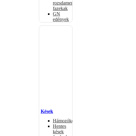
rozsdamentes
fazekak
GN
edények
Kések
Hámozókések
Hentes
kések