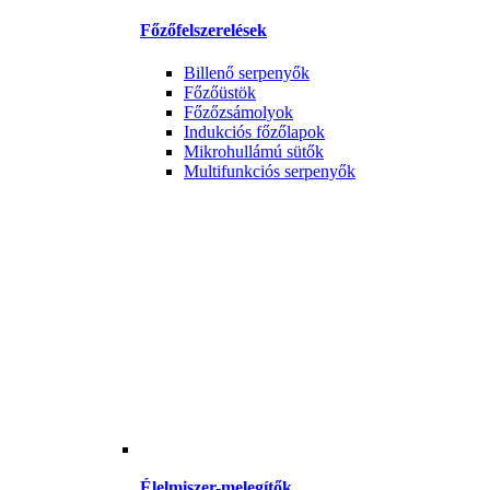
Főzőfelszerelések
Billenő serpenyők
Főzőüstök
Főzőzsámolyok
Indukciós főzőlapok
Mikrohullámú sütők
Multifunkciós serpenyők
Élelmiszer-melegítők