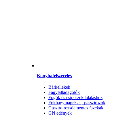
Konyhafelszerelés
Bárkellékek
Fagylaltadagolók
Fogók és csipeszek tálaláshoz
Fokhagymaprések, passzírozók
Gasztro rozsdamentes fazekak
GN edények