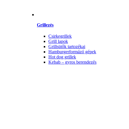
Grillezés
Csirkegrillek
Grill lapok
Grillsütők tartozékai
Hamburgerformázó gépek
Hot dog grillek
Kebab – gyros berendezés