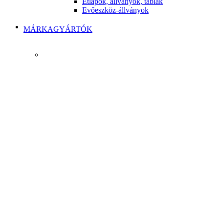
Étlapok, állványok, táblák
Evőeszköz-állványok
MÁRKAGYÁRTÓK