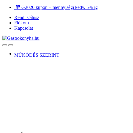
Ugrás
Ugrás
🎁 G2026 kupon + mennyiségi kedv. 5%-ig
a
a
Rend. státusz
navigációhoz
tartalomra
Fiókom
Kapcsolat
Open
Close
MŰKÖDÉS SZERINT