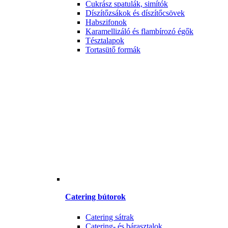
Cukrász spatulák, simítók
Díszítőzsákok és díszítőcsövek
Habszifonok
Karamellizáló és flambírozó égők
Tésztalapok
Tortasütő formák
Catering bútorok
Catering sátrak
Catering- és bárasztalok