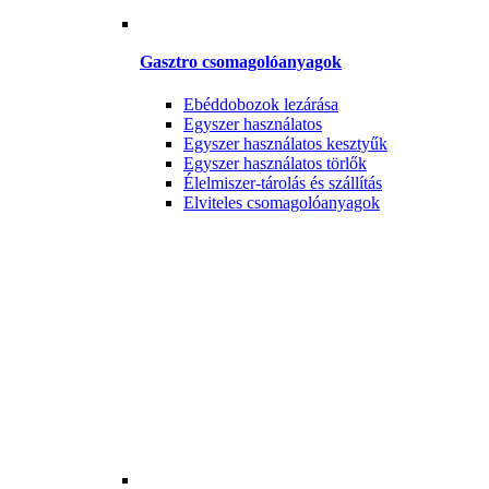
Gasztro csomagolóanyagok
Ebéddobozok lezárása
Egyszer használatos
Egyszer használatos kesztyűk
Egyszer használatos törlők
Élelmiszer-tárolás és szállítás
Elviteles csomagolóanyagok