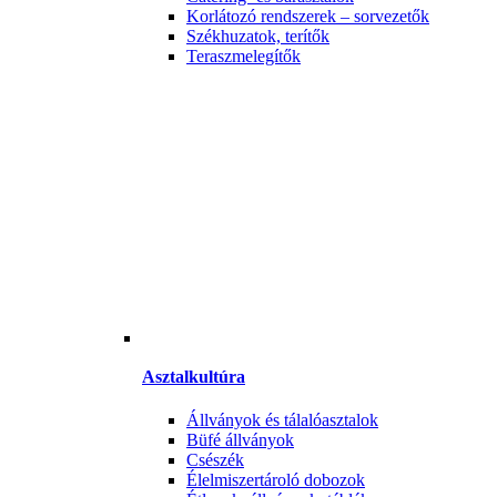
Korlátozó rendszerek – sorvezetők
Székhuzatok, terítők
Teraszmelegítők
Asztalkultúra
Állványok és tálalóasztalok
Büfé állványok
Csészék
Élelmiszertároló dobozok