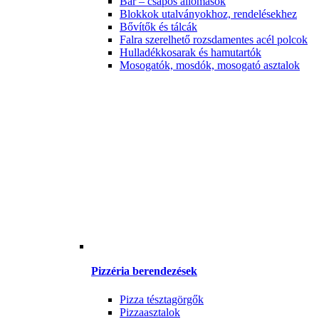
Bár – csapos állomások
Blokkok utalványokhoz, rendelésekhez
Bővítők és tálcák
Falra szerelhető rozsdamentes acél polcok
Hulladékkosarak és hamutartók
Mosogatók, mosdók, mosogató asztalok
Pizzéria berendezések
Pizza tésztagörgők
Pizzaasztalok