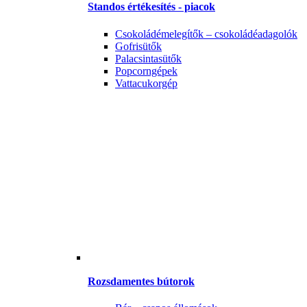
Standos értékesítés - piacok
Csokoládémelegítők – csokoládéadagolók
Gofrisütők
Palacsintasütők
Popcorngépek
Vattacukorgép
Rozsdamentes bútorok