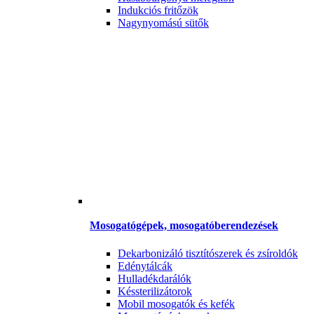
Indukciós fritőzök
Nagynyomású sütők
Mosogatógépek, mosogatóberendezések
Dekarbonizáló tisztítószerek és zsíroldók
Edénytálcák
Hulladékdarálók
Késsterilizátorok
Mobil mosogatók és kefék