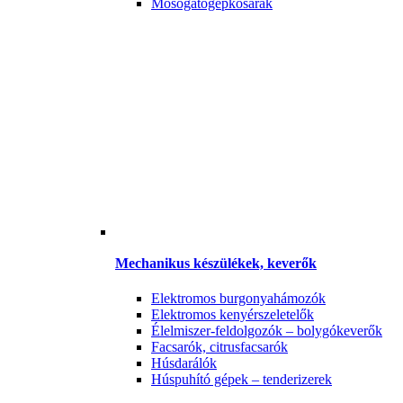
Mosogatógépkosarak
Mechanikus készülékek, keverők
Elektromos burgonyahámozók
Elektromos kenyérszeletelők
Élelmiszer-feldolgozók – bolygókeverők
Facsarók, citrusfacsarók
Húsdarálók
Húspuhító gépek – tenderizerek