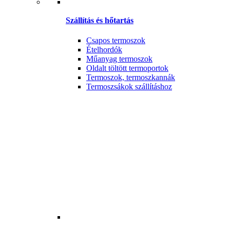
Szállítás és hőtartás
Csapos termoszok
Ételhordók
Műanyag termoszok
Oldalt töltött termoportok
Termoszok, termoszkannák
Termoszsákok szállításhoz