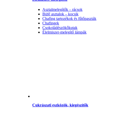
Asztalmelegítők – rácsok
Büfé asztalok – kocsik
Chafing tartozékok és fűtőpaszták
Chafingek
Csokoládészökőkutak
Élelmiszer-melegítő lámpák
Cukrászati eszközök, kiegészítők