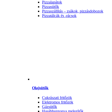
Pizzalapátok
Pizzasütők
Pizzaszállítás – zsákok, pizzásdobozok
Pizzatálcák és -rácsok
Olajsütők
Cukrászati fritőzök
Elektromos fritőzök
Gázsütők
Hasábburgonya melegítők