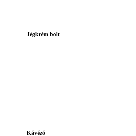
Jégkrém bolt
Kávézó