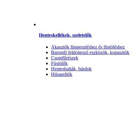
Henteskellékek, szeletelők
Akasztók függesztéshez és füstöléshez
Baromfi feldolgozó eszközök, kopasztók
Csontfűrészek
Füstölők
Hentesbalták, bárdok
Húsaprítók