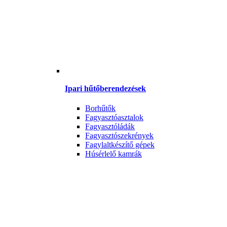
Ipari hűtőberendezések
Borhűtők
Fagyasztóasztalok
Fagyasztóládák
Fagyasztószekrények
Fagylaltkészítő gépek
Húsérlelő kamrák