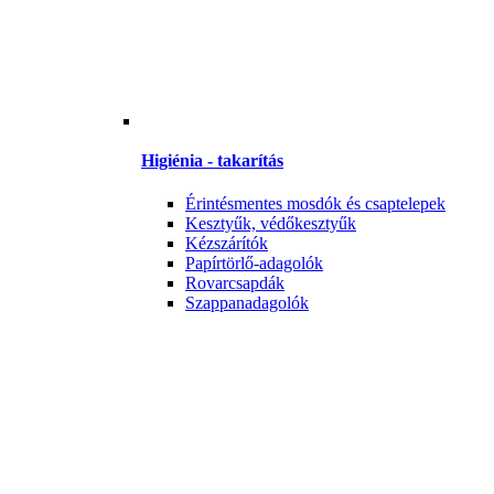
Higiénia - takarítás
Érintésmentes mosdók és csaptelepek
Kesztyűk, védőkesztyűk
Kézszárítók
Papírtörlő-adagolók
Rovarcsapdák
Szappanadagolók