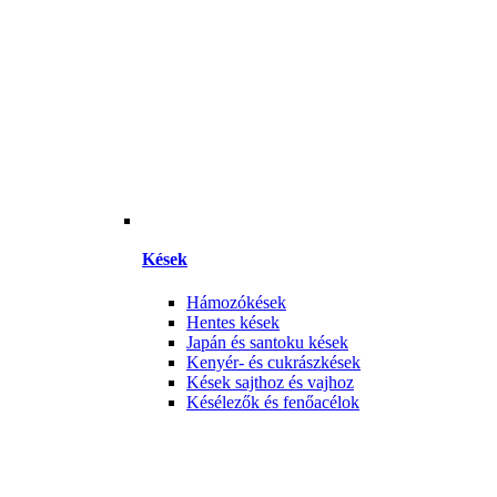
Kések
Hámozókések
Hentes kések
Japán és santoku kések
Kenyér- és cukrászkések
Kések sajthoz és vajhoz
Késélezők és fenőacélok