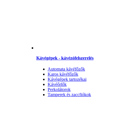
Kávégépek - kávézófelszerelés
Automata kávéfőzők
Karos kávéfőzők
Kávégépek tartozékai
Kávéőrlők
Perkolátorok
Tamperek és zaccfiókok