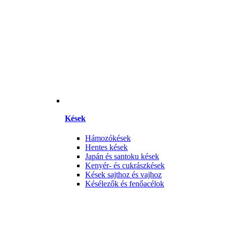
Kések
Hámozókések
Hentes kések
Japán és santoku kések
Kenyér- és cukrászkések
Kések sajthoz és vajhoz
Késélezők és fenőacélok