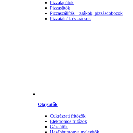
Pizzalapátok
Pizzasütők
Pizzaszállítás – zsákok, pizzásdobozok
Pizzatálcák és -rácsok
Olajsütők
Cukrászati fritőzök
Elektromos fritőzök
Gázsütők
Hasábburgonya melegítők