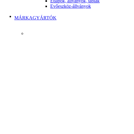
Étlapok, állványok, táblák
Evőeszköz-állványok
MÁRKAGYÁRTÓK