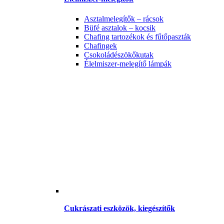
Asztalmelegítők – rácsok
Büfé asztalok – kocsik
Chafing tartozékok és fűtőpaszták
Chafingek
Csokoládészökőkutak
Élelmiszer-melegítő lámpák
Cukrászati eszközök, kiegészítők