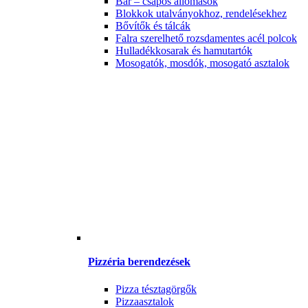
Bár – csapos állomások
Blokkok utalványokhoz, rendelésekhez
Bővítők és tálcák
Falra szerelhető rozsdamentes acél polcok
Hulladékkosarak és hamutartók
Mosogatók, mosdók, mosogató asztalok
Pizzéria berendezések
Pizza tésztagörgők
Pizzaasztalok