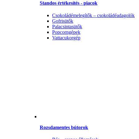
Standos értékesítés - piacok
Csokoládémelegítők – csokoládéadagolók
Gofrisütők
Palacsintasütők
Popcorngépek
Vattacukorgép
Rozsdamentes bútorok