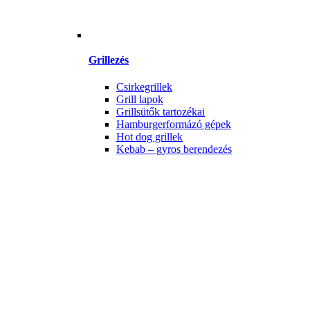
Grillezés
Csirkegrillek
Grill lapok
Grillsütők tartozékai
Hamburgerformázó gépek
Hot dog grillek
Kebab – gyros berendezés