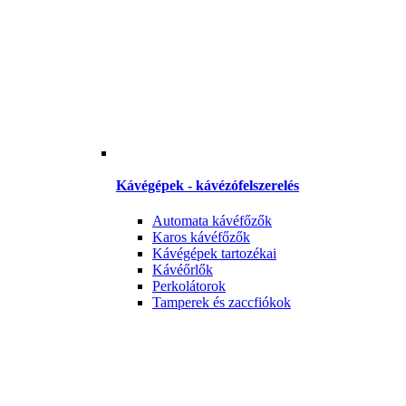
Kávégépek - kávézófelszerelés
Automata kávéfőzők
Karos kávéfőzők
Kávégépek tartozékai
Kávéőrlők
Perkolátorok
Tamperek és zaccfiókok