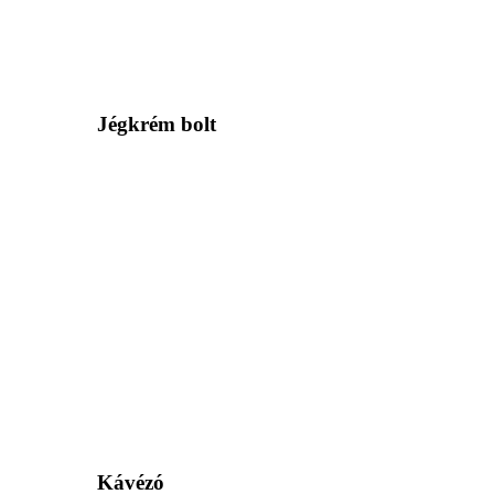
Jégkrém bolt
Kávézó