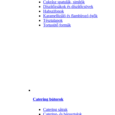
Cukrász spatulák, simítók
Díszítőzsákok és díszítőcsövek
Habszifonok
Karamellizáló és flambírozó égők
Tésztalapok
Tortasütő formák
Catering bútorok
Catering sátrak
Catering- és bárasztalok