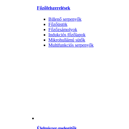
Főzőfelszerelések
Billenő serpenyők
Főzőüstök
Főzőzsámolyok
Indukciós főzőlapok
Mikrohullámú sütők
Multifunkciós serpenyők
Élelmiszer-melegítők