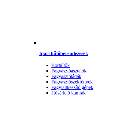
Ipari hűtőberendezések
Borhűtők
Fagyasztóasztalok
Fagyasztóládák
Fagyasztószekrények
Fagylaltkészítő gépek
Húsérlelő kamrák