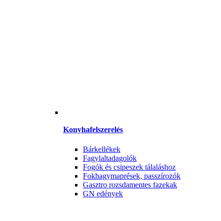
Konyhafelszerelés
Bárkellékek
Fagylaltadagolók
Fogók és csipeszek tálaláshoz
Fokhagymaprések, passzírozók
Gasztro rozsdamentes fazekak
GN edények