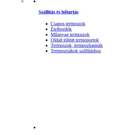
Szállítás és hőtartás
Csapos termoszok
Ételhordók
Műanyag termoszok
Oldalt töltött termoportok
Termoszok, termoszkannák
Termoszsákok szállításhoz