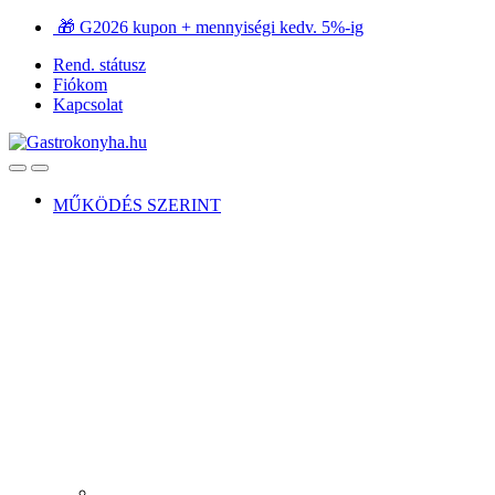
Ugrás
Ugrás
🎁 G2026 kupon + mennyiségi kedv. 5%-ig
a
a
Rend. státusz
navigációhoz
tartalomra
Fiókom
Kapcsolat
Open
Close
MŰKÖDÉS SZERINT