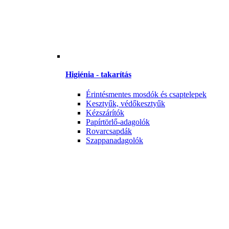
Higiénia - takarítás
Érintésmentes mosdók és csaptelepek
Kesztyűk, védőkesztyűk
Kézszárítók
Papírtörlő-adagolók
Rovarcsapdák
Szappanadagolók