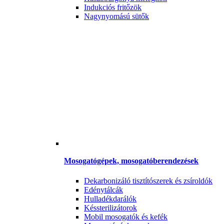
Indukciós fritőzök
Nagynyomású sütők
Mosogatógépek, mosogatóberendezések
Dekarbonizáló tisztítószerek és zsíroldók
Edénytálcák
Hulladékdarálók
Késsterilizátorok
Mobil mosogatók és kefék