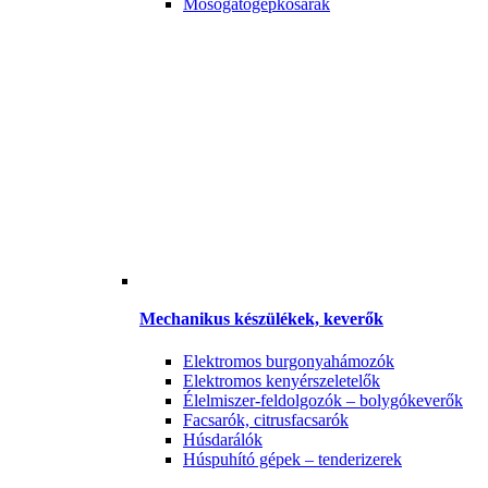
Mosogatógépkosarak
Mechanikus készülékek, keverők
Elektromos burgonyahámozók
Elektromos kenyérszeletelők
Élelmiszer-feldolgozók – bolygókeverők
Facsarók, citrusfacsarók
Húsdarálók
Húspuhító gépek – tenderizerek