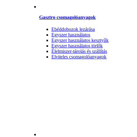
Gasztro csomagolóanyagok
Ebéddobozok lezárása
Egyszer használatos
Egyszer használatos kesztyűk
Egyszer használatos törlők
Élelmiszer-tárolás és szállítás
Elviteles csomagolóanyagok