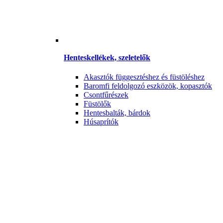
Henteskellékek, szeletelők
Akasztók függesztéshez és füstöléshez
Baromfi feldolgozó eszközök, kopasztók
Csontfűrészek
Füstölők
Hentesbalták, bárdok
Húsaprítók