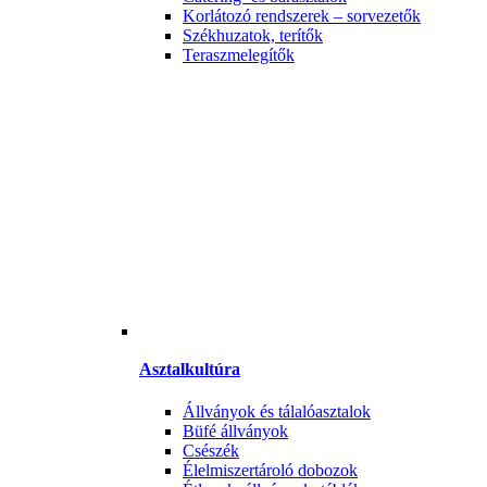
Korlátozó rendszerek – sorvezetők
Székhuzatok, terítők
Teraszmelegítők
Asztalkultúra
Állványok és tálalóasztalok
Büfé állványok
Csészék
Élelmiszertároló dobozok