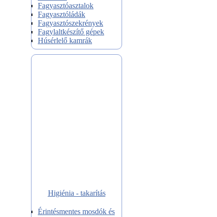
Fagyasztóasztalok
Fagyasztóládák
Fagyasztószekrények
Fagylaltkészítő gépek
Húsérlelő kamrák
Higiénia - takarítás
Érintésmentes mosdók és