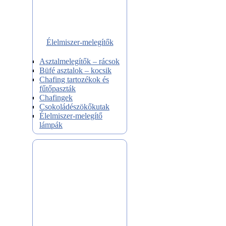
Élelmiszer-melegítők
Asztalmelegítők – rácsok
Büfé asztalok – kocsik
Chafing tartozékok és
fűtőpaszták
Chafingek
Csokoládészökőkutak
Élelmiszer-melegítő
lámpák