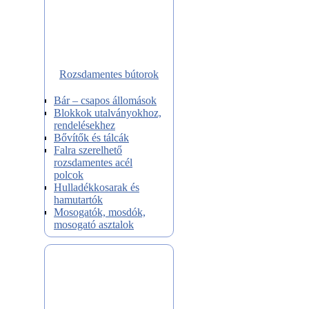
Rozsdamentes bútorok
Bár – csapos állomások
Blokkok utalványokhoz,
rendelésekhez
Bővítők és tálcák
Falra szerelhető
rozsdamentes acél
polcok
Hulladékkosarak és
hamutartók
Mosogatók, mosdók,
mosogató asztalok