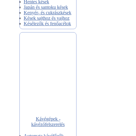
Hentes kések
Japán és santoku kések
Kenyér- és cukrászkések
Kések sajthoz és vajhoz
Késélezők és fenőacélok
Kávégépek -
kávézófelszerelés
Automata kávéfőzők