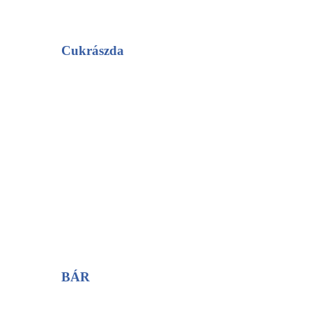
Cukrászda
BÁR