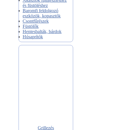
Akasztók függesztéshez
és füstöléshez
Baromfi feldolgozó
eszközök, kopasztók
Csontfűrészek
Füstölők
Hentesbalták, bárdok
Húsaprítók
Grillezés