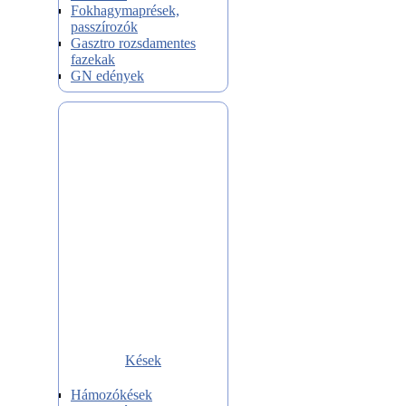
Fokhagymaprések,
passzírozók
Gasztro rozsdamentes
fazekak
GN edények
Kések
Hámozókések