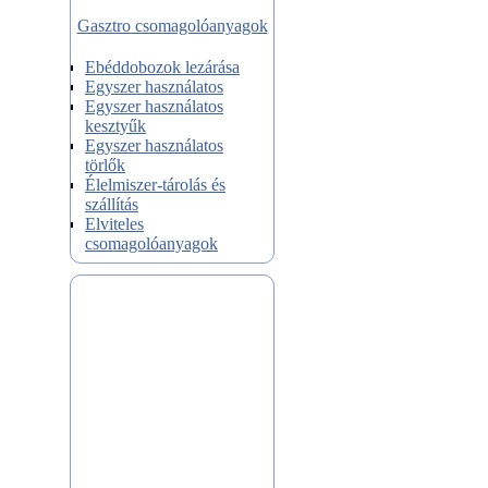
Gasztro csomagolóanyagok
Ebéddobozok lezárása
Egyszer használatos
Egyszer használatos
kesztyűk
Egyszer használatos
törlők
Élelmiszer-tárolás és
szállítás
Elviteles
csomagolóanyagok