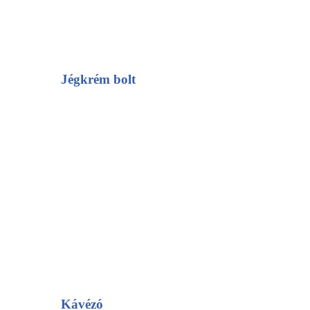
Jégkrém bolt
Kávézó