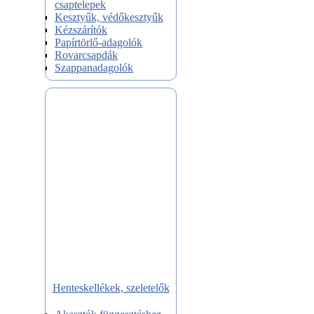
csaptelepek
Kesztyűk, védőkesztyűk
Kézszárítók
Papírtörlő-adagolók
Rovarcsapdák
Szappanadagolók
Henteskellékek, szeletelők