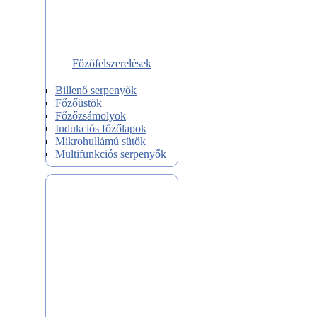
Főzőfelszerelések
Billenő serpenyők
Főzőüstök
Főzőzsámolyok
Indukciós főzőlapok
Mikrohullámú sütők
Multifunkciós serpenyők