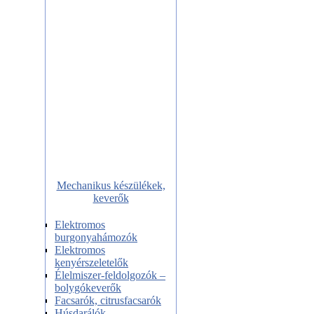
Mechanikus készülékek,
keverők
Elektromos
burgonyahámozók
Elektromos
kenyérszeletelők
Élelmiszer-feldolgozók –
bolygókeverők
Facsarók, citrusfacsarók
Húsdarálók