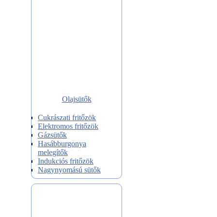
Olajsütők
Cukrászati fritőzök
Elektromos fritőzök
Gázsütők
Hasábburgonya
melegítők
Indukciós fritőzök
Nagynyomású sütők