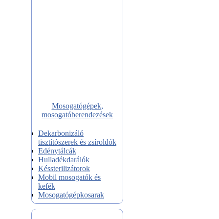
Mosogatógépek,
mosogatóberendezések
Dekarbonizáló
tisztítószerek és zsíroldók
Edénytálcák
Hulladékdarálók
Késsterilizátorok
Mobil mosogatók és
kefék
Mosogatógépkosarak