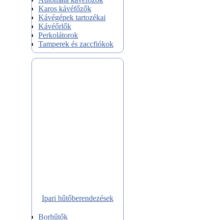
Karos kávéfőzők
Kávégépek tartozékai
Kávéőrlők
Perkolátorok
Tamperek és zaccfiókok
Ipari hűtőberendezések
Borhűtők