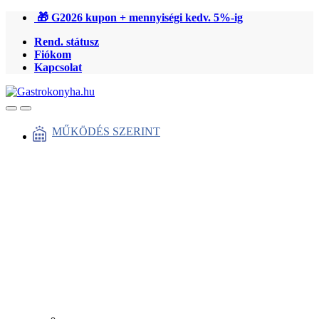
Ugrás
Ugrás
🎁 G2026 kupon + mennyiségi kedv. 5%-ig
a
a
Rend. státusz
navigációhoz
tartalomra
Fiókom
Kapcsolat
Open
Close
MŰKÖDÉS SZERINT