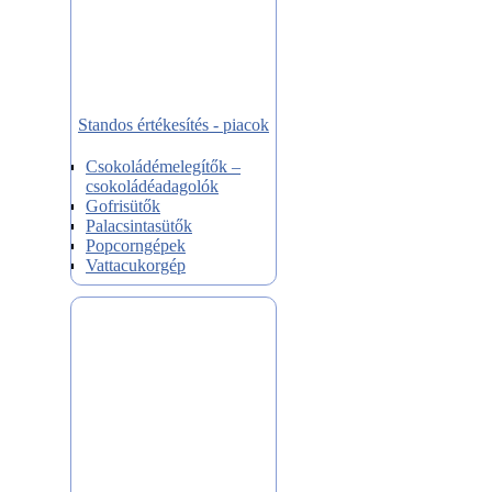
Standos értékesítés - piacok
Csokoládémelegítők –
csokoládéadagolók
Gofrisütők
Palacsintasütők
Popcorngépek
Vattacukorgép