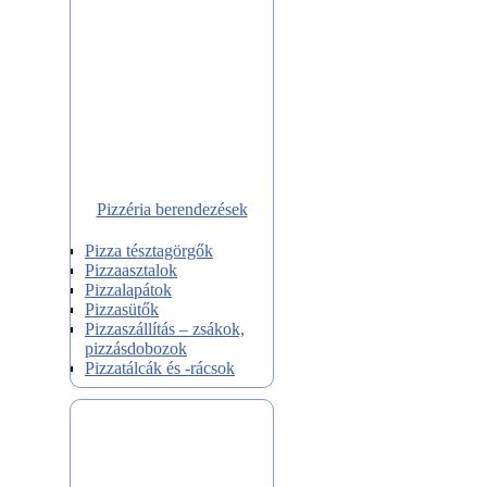
Pizzéria berendezések
Pizza tésztagörgők
Pizzaasztalok
Pizzalapátok
Pizzasütők
Pizzaszállítás – zsákok,
pizzásdobozok
Pizzatálcák és -rácsok