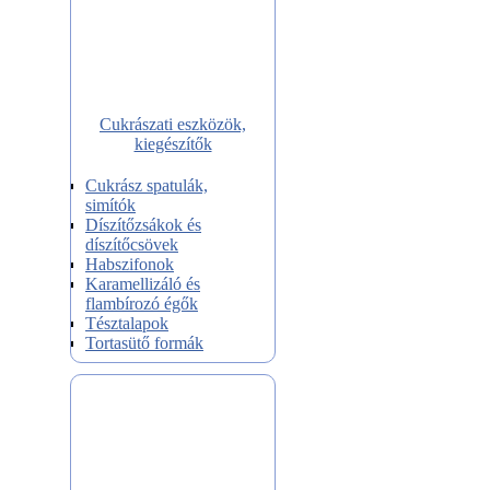
Cukrászati eszközök,
kiegészítők
Cukrász spatulák,
simítók
Díszítőzsákok és
díszítőcsövek
Habszifonok
Karamellizáló és
flambírozó égők
Tésztalapok
Tortasütő formák