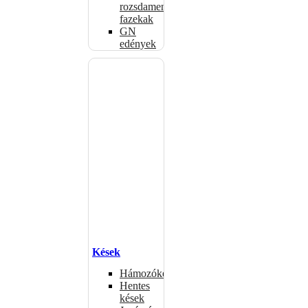
rozsdamentes
fazekak
GN
edények
Kések
Hámozókések
Hentes
kések