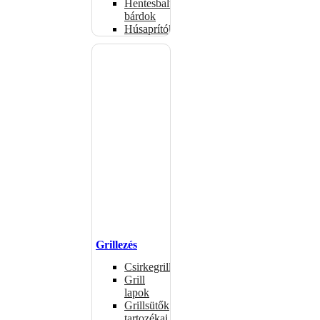
Hentesbalták,
bárdok
Húsaprítók
Grillezés
Csirkegrillek
Grill
lapok
Grillsütők
tartozékai