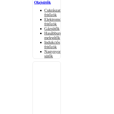
Olajsütők
Cukrászati
fritőzök
Elektromos
fritőzök
Gázsütők
Hasábburgonya
melegítők
Indukciós
fritőzök
Nagynyomású
sütők