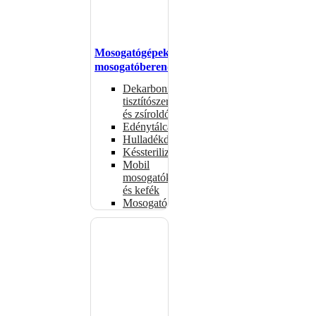
Mosogatógépek,
mosogatóberendezések
Dekarbonizáló
tisztítószerek
és zsíroldók
Edénytálcák
Hulladékdarálók
Késsterilizátorok
Mobil
mosogatók
és kefék
Mosogatógépkosarak