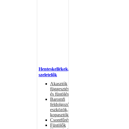
Henteskellékek,
szeletelők
Akasztók
függesztéshez
és füstöléshez
Baromfi
feldolgozó
eszközök,
kopasztók
Csontfűrészek
Füstölők