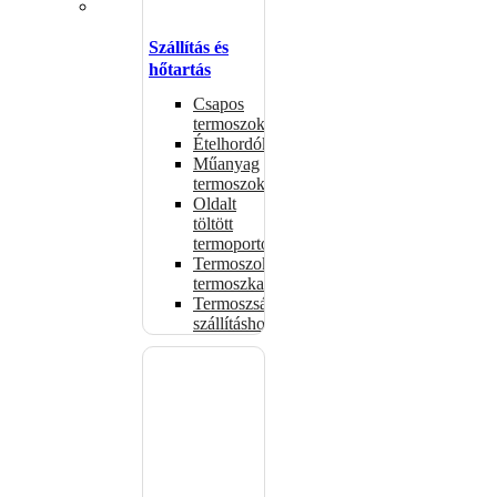
Szállítás és
hőtartás
Csapos
termoszok
Ételhordók
Műanyag
termoszok
Oldalt
töltött
termoportok
Termoszok,
termoszkannák
Termoszsákok
szállításhoz