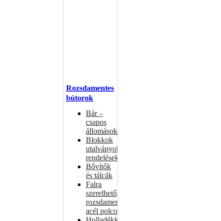
Rozsdamentes
bútorok
Bár –
csapos
állomások
Blokkok
utalványokhoz,
rendelésekhez
Bővítők
és tálcák
Falra
szerelhető
rozsdamentes
acél polcok
Hulladékkosarak