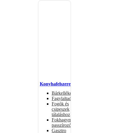
Konyhafelszerelés
Bárkellékek
Fagylaltadagolók
Fogók és
csipeszek
tálaláshoz
Fokhagymaprések,
passzírozók
Gasztro