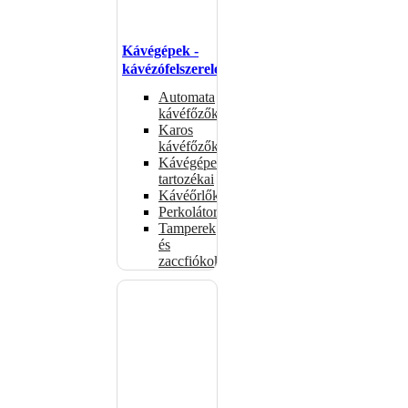
Kávégépek -
kávézófelszerelés
Automata
kávéfőzők
Karos
kávéfőzők
Kávégépek
tartozékai
Kávéőrlők
Perkolátorok
Tamperek
és
zaccfiókok