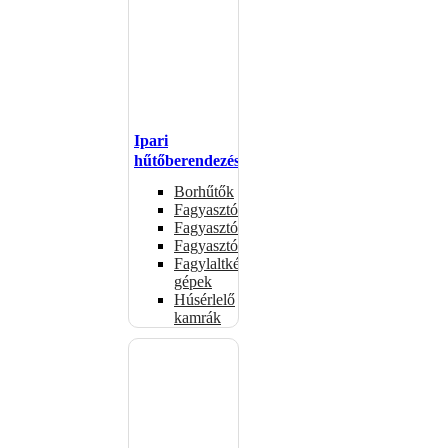
Ipari
hűtőberendezések
Borhűtők
Fagyasztóasztalok
Fagyasztóládák
Fagyasztószekrények
Fagylaltkészítő
gépek
Húsérlelő
kamrák