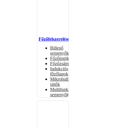
Főzőfelszerelések
Billenő
serpenyők
Főzőüstök
Főzőzsámolyok
Indukciós
főzőlapok
Mikrohullámú
sütők
Multifunkciós
serpenyők