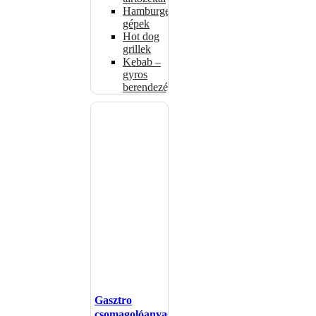
Hamburgerformázó
gépek
Hot dog
grillek
Kebab –
gyros
berendezés
Gasztro
csomagolóanyagok