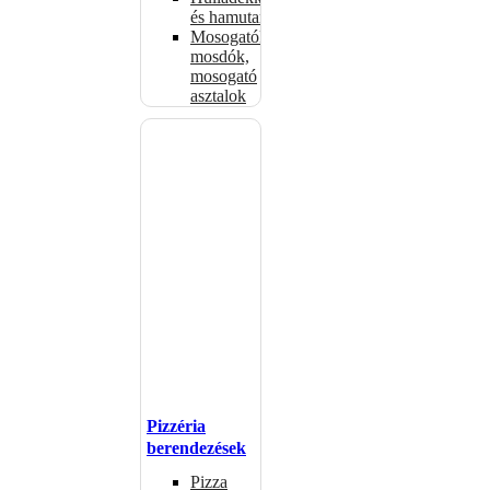
és hamutartók
Mosogatók,
mosdók,
mosogató
asztalok
Pizzéria
berendezések
Pizza