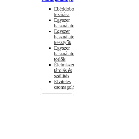
Ebéddobozok
lezárása
Egyszer
használatos
Egyszer
használatos
kesztyűk
Egyszer
használatos
törlők
Élelmiszer-
tárolás és
szállítás
Elviteles
csomagolóanyagok