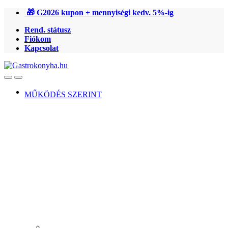
Ugrás
Ugrás
🎁 G2026 kupon + mennyiségi kedv. 5%-ig
a
a
Rend. státusz
navigációhoz
tartalomra
Fiókom
Kapcsolat
Open
Close
MŰKÖDÉS SZERINT