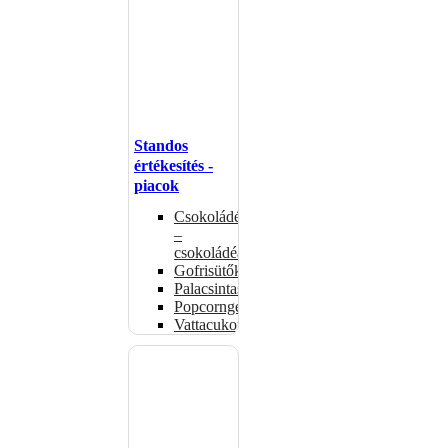
Standos
értékesítés -
piacok
Csokoládémelegítők
–
csokoládéadagolók
Gofrisütők
Palacsintasütők
Popcorngépek
Vattacukorgép