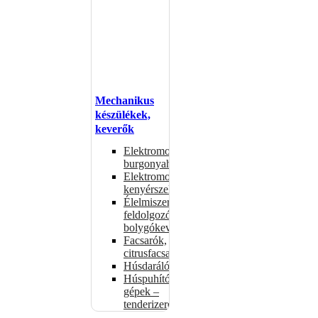
Mechanikus
készülékek,
keverők
Elektromos
burgonyahámozók
Elektromos
kenyérszeletelők
Élelmiszer-
feldolgozók –
bolygókeverők
Facsarók,
citrusfacsarók
Húsdarálók
Húspuhító
gépek –
tenderizerek