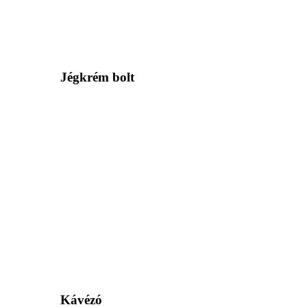
Jégkrém bolt
Kávézó