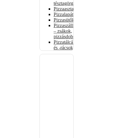
tésztagörgők
Pizzaasztalok
Pizzalapátok
Pizzasütők
Pizzaszállítás
– zsákok,
pizzásdobozok
Pizzatálcák
és -rácsok