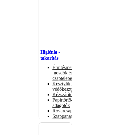
Higiénia -
takarítás
Érintésmentes
mosdók és
csaptelepek
Kesztyűk,
védőkesztyűk
Kézszárítók
Papírtörlő-
adagolók
Rovarcsapdák
Szappanadagolók