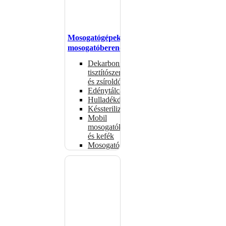
Mosogatógépek,
mosogatóberendezések
Dekarbonizáló
tisztítószerek
és zsíroldók
Edénytálcák
Hulladékdarálók
Késsterilizátorok
Mobil
mosogatók
és kefék
Mosogatógépkosarak