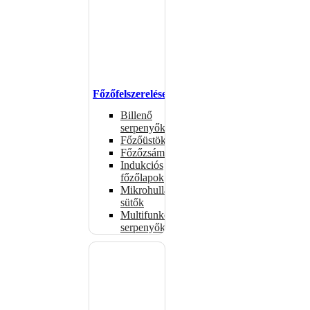
Főzőfelszerelések
Billenő
serpenyők
Főzőüstök
Főzőzsámolyok
Indukciós
főzőlapok
Mikrohullámú
sütők
Multifunkciós
serpenyők