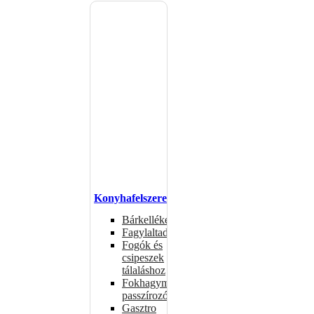
Konyhafelszerelés
Bárkellékek
Fagylaltadagolók
Fogók és
csipeszek
tálaláshoz
Fokhagymaprések,
passzírozók
Gasztro