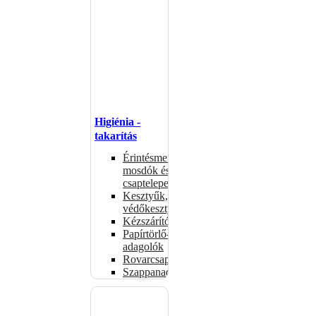
Higiénia -
takarítás
Érintésmentes
mosdók és
csaptelepek
Kesztyűk,
védőkesztyűk
Kézszárítók
Papírtörlő-
adagolók
Rovarcsapdák
Szappanadagolók