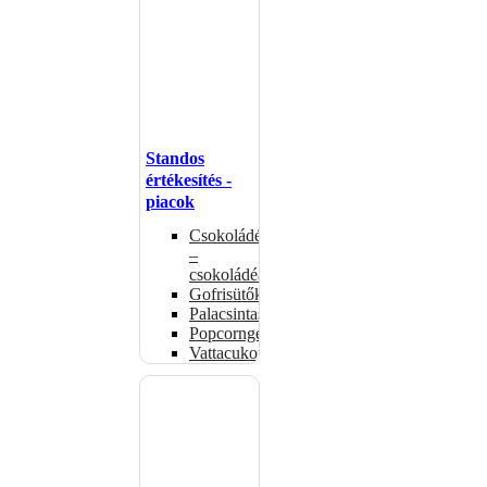
Standos
értékesítés -
piacok
Csokoládémelegítők
–
csokoládéadagolók
Gofrisütők
Palacsintasütők
Popcorngépek
Vattacukorgép