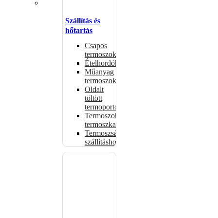
Szállítás és
hőtartás
Csapos
termoszok
Ételhordók
Műanyag
termoszok
Oldalt
töltött
termoportok
Termoszok,
termoszkannák
Termoszsákok
szállításhoz