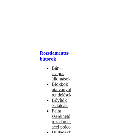
Rozsdamentes
bútorok
Bár –
csapos
állomások
Blokkok
utalványokhoz,
rendelésekhez
Bővítők
és tálcák
Falra
szerelhető
rozsdamentes
acél polcok
Hulladékkosarak