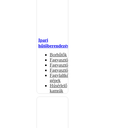
Ipari
hűtőberendezések
Borhűtők
Fagyasztóasztalok
Fagyasztóládák
Fagyasztószekrények
Fagylaltkészítő
gépek
Húsérlelő
kamrák