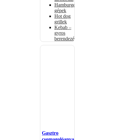
Hamburgerformázó
gépek
Hot dog
grillek
Kebab –
gyros
berendezés
Gasztro
csomagolóanyagok