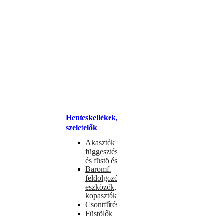
Henteskellékek,
szeletelők
Akasztók
függesztéshez
és füstöléshez
Baromfi
feldolgozó
eszközök,
kopasztók
Csontfűrészek
Füstölők