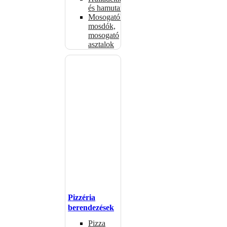
és hamutartók
Mosogatók,
mosdók,
mosogató
asztalok
Pizzéria
berendezések
Pizza