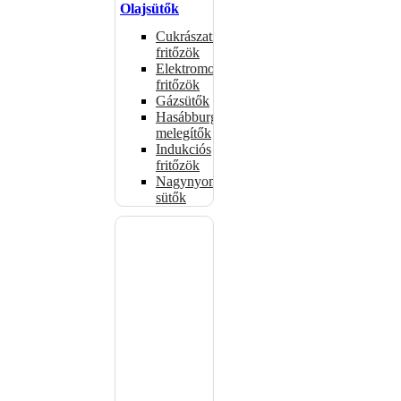
Olajsütők
Cukrászati
fritőzök
Elektromos
fritőzök
Gázsütők
Hasábburgonya
melegítők
Indukciós
fritőzök
Nagynyomású
sütők