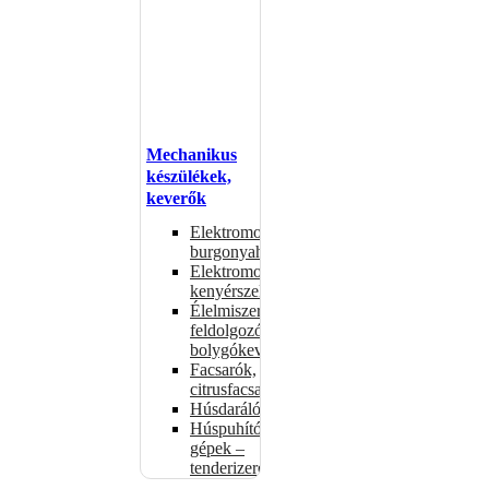
Mechanikus
készülékek,
keverők
Elektromos
burgonyahámozók
Elektromos
kenyérszeletelők
Élelmiszer-
feldolgozók –
bolygókeverők
Facsarók,
citrusfacsarók
Húsdarálók
Húspuhító
gépek –
tenderizerek