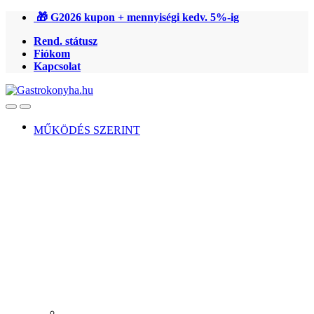
Ugrás
Ugrás
🎁 G2026 kupon + mennyiségi kedv. 5%-ig
a
a
Rend. státusz
navigációhoz
tartalomra
Fiókom
Kapcsolat
Open
Close
MŰKÖDÉS SZERINT