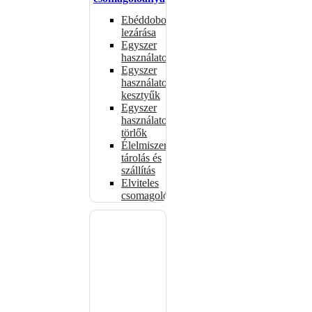
Ebéddobozok
lezárása
Egyszer
használatos
Egyszer
használatos
kesztyűk
Egyszer
használatos
törlők
Élelmiszer-
tárolás és
szállítás
Elviteles
csomagolóanyagok