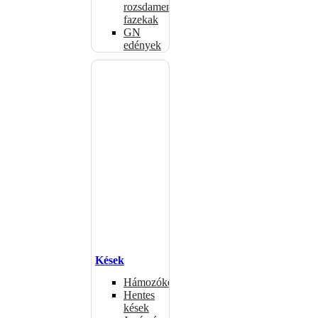
rozsdamentes
fazekak
GN
edények
Kések
Hámozókések
Hentes
kések