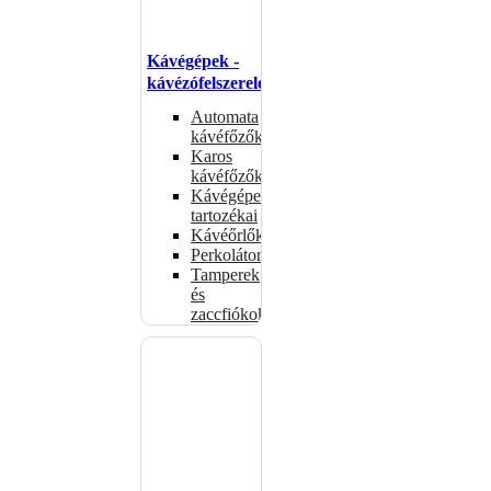
Kávégépek -
kávézófelszerelés
Automata
kávéfőzők
Karos
kávéfőzők
Kávégépek
tartozékai
Kávéőrlők
Perkolátorok
Tamperek
és
zaccfiókok