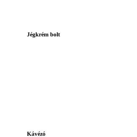
Jégkrém bolt
Kávézó