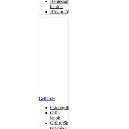
Hentesbalták,
bárdok
Húsaprítók
Grillezés
Csirkegrillek
Grill
lapok
Grillsütők
tartozékai