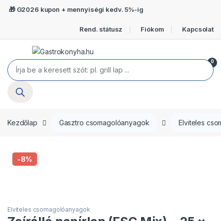
Ugrás a navigációhoz
Ugrás a tartalomra
🎁 G2026 kupon + mennyiségi kedv. 5%-ig
Rend. státusz
Fiókom
Kapcsolat
Open
0
Termékek keresése
Kezdőlap
Gasztro csomagolóanyagok
Elviteles cs
-
8%
Elviteles csomagolóanyagok