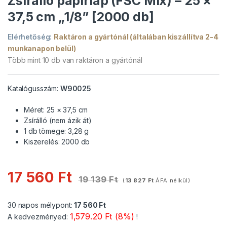
Zsírálló papírlap (FSC Mix) – 25 ×
37,5 cm „1/8” [2000 db]
Elérhetőség:
Raktáron a gyártónál (általában kiszállítva 2-4
munkanapon belül)
Több mint 10 db van raktáron a gyártónál
Katalógusszám:
W90025
Méret: 25 × 37,5 cm
Zsírálló (nem ázik át)
1 db tömege: 3,28 g
Kiszerelés: 2000 db
17 560
Ft
19 139
Ft
(
13 827
Ft
ÁFA nélkül)
30 napos mélypont:
17 560
Ft
1,579.20 Ft (8%)
A kedvezményed:
!