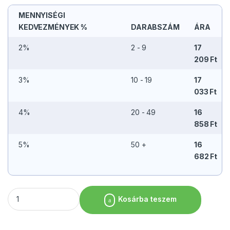
MENNYISÉGI
KEDVEZMÉNYEK %
DARABSZÁM
ÁRA
2%
2 - 9
17
209
Ft
3%
10 - 19
17
033
Ft
4%
20 - 49
16
858
Ft
5%
50 +
16
682
Ft
Zsírálló papírlap (FSC Mix) – 25 × 37,5 cm „1/8” [2000 db] men
Kosárba teszem