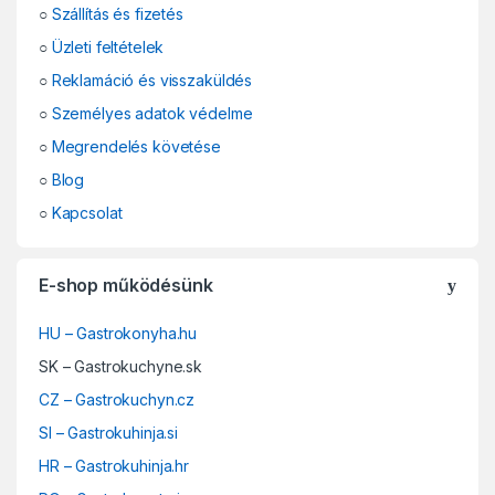
○
Szállítás és fizetés
○
Üzleti feltételek
○
Reklamáció és visszaküldés
○
Személyes adatok védelme
○
Megrendelés követése
○
Blog
○
Kapcsolat
E-shop működésünk
HU – Gastrokonyha.hu
SK – Gastrokuchyne.sk
CZ – Gastrokuchyn.cz
SI – Gastrokuhinja.si
HR – Gastrokuhinja.hr