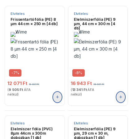
Elviteles
Elviteles
csomagolóanyagok
csomagolóanyagok
Frissentartó fólia (PE) 8
Élelmiszerfólia (PE) 9
µm 44 cm × 250 m [4 db]
µm, 44 cm × 300 m [4
db]
-
7%
-
8%
12 071
Ft
16 943
Ft
13 037
Ft
18 467
Ft
(
9 505
Ft
ÁFA
(
13 341
Ft
ÁFA
nélkül)
nélkül)
Elviteles
Elviteles
csomagolóanyagok
csomagolóanyagok
Élelmiszer fólia (PVC)
Élelmiszerfólia (PE) 9
8µm 44cm x 300m
µm, 29 cm × 30 m,
dobozban [1 db]
dobozban [1 db]