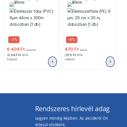
-
7%
-
6%
6 409
Ft
470
Ft
6 922
Ft
500
Ft
(
5 047
Ft
ÁFA
(
370
Ft
ÁFA
nélkül)
nélkül)
Rendszeres hírlevél adag
Legyen mindig képben. Az akciókról Ön
értesül elsőként.