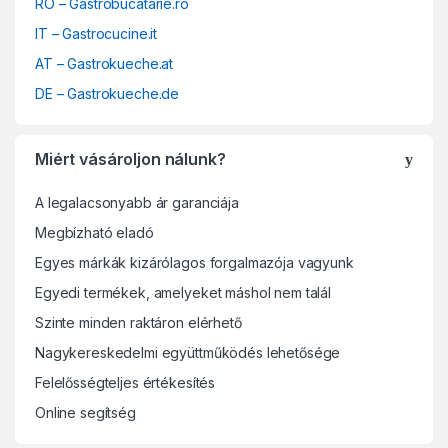
RO – Gastrobucatarie.ro
IT – Gastrocucine.it
AT – Gastrokueche.at
DE – Gastrokueche.de
Miért vásároljon nálunk?
A legalacsonyabb ár garanciája
Megbízható eladó
Egyes márkák kizárólagos forgalmazója vagyunk
Egyedi termékek, amelyeket máshol nem talál
Szinte minden raktáron elérhető
Nagykereskedelmi együttműködés lehetősége
Felelősségteljes értékesítés
Online segítség