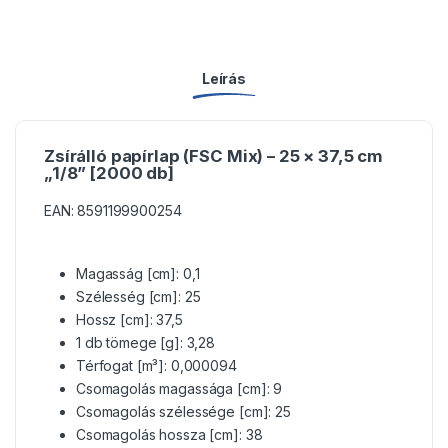
Leírás
Zsírálló papírlap (FSC Mix) – 25 × 37,5 cm
„1/8” [2000 db]
EAN: 8591199900254
Magasság [cm]: 0,1
Szélesség [cm]: 25
Hossz [cm]: 37,5
1 db tömege [g]: 3,28
Térfogat [m³]: 0,000094
Csomagolás magassága [cm]: 9
Csomagolás szélessége [cm]: 25
Csomagolás hossza [cm]: 38