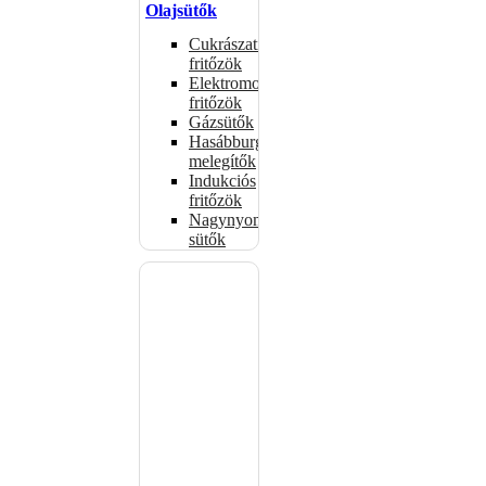
Olajsütők
Cukrászati
fritőzök
Elektromos
fritőzök
Gázsütők
Hasábburgonya
melegítők
Indukciós
fritőzök
Nagynyomású
sütők