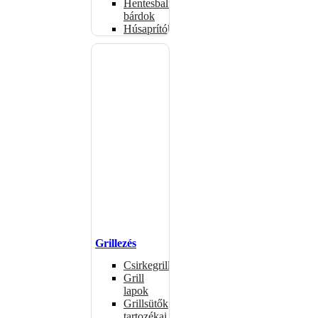
Hentesbalták,
bárdok
Húsaprítók
Grillezés
Csirkegrillek
Grill
lapok
Grillsütők
tartozékai