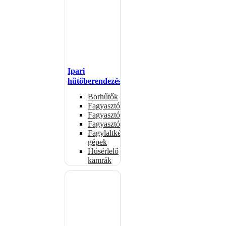
Ipari
hűtőberendezések
Borhűtők
Fagyasztóasztalok
Fagyasztóládák
Fagyasztószekrények
Fagylaltkészítő
gépek
Húsérlelő
kamrák