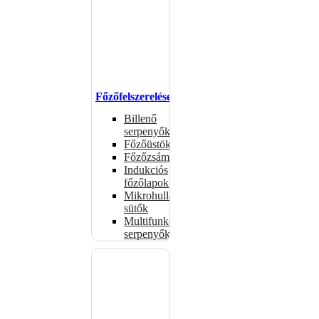
Főzőfelszerelések
Billenő
serpenyők
Főzőüstök
Főzőzsámolyok
Indukciós
főzőlapok
Mikrohullámú
sütők
Multifunkciós
serpenyők