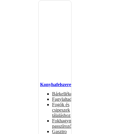
Konyhafelszerelés
Bárkellékek
Fagylaltadagolók
Fogók és
csipeszek
tálaláshoz
Fokhagymaprések,
passzírozók
Gasztro