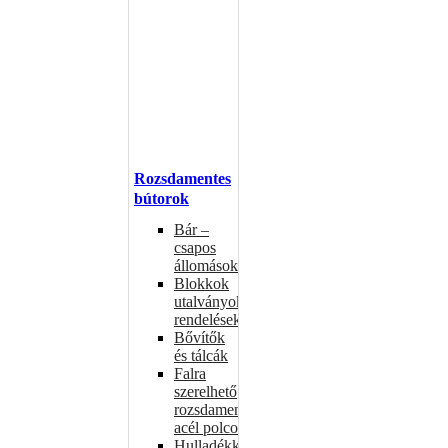
Rozsdamentes
bútorok
Bár –
csapos
állomások
Blokkok
utalványokhoz,
rendelésekhez
Bővítők
és tálcák
Falra
szerelhető
rozsdamentes
acél polcok
Hulladékkosarak