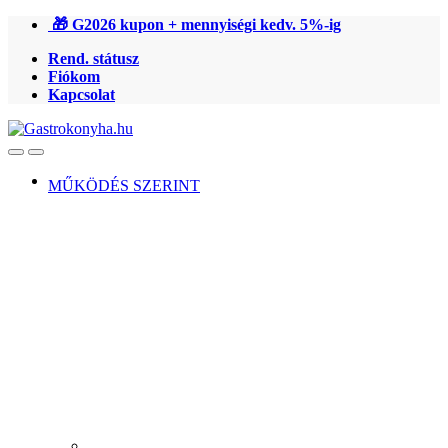
Ugrás
Ugrás
🎁 G2026 kupon + mennyiségi kedv. 5%-ig
a
a
Rend. státusz
navigációhoz
tartalomra
Fiókom
Kapcsolat
Open
Close
MŰKÖDÉS SZERINT