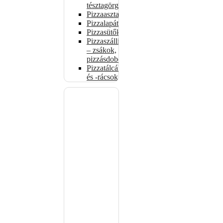
tésztagörgők
Pizzaasztalok
Pizzalapátok
Pizzasütők
Pizzaszállítás
– zsákok,
pizzásdobozok
Pizzatálcák
és -rácsok