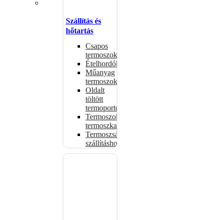
Szállítás és
hőtartás
Csapos
termoszok
Ételhordók
Műanyag
termoszok
Oldalt
töltött
termoportok
Termoszok,
termoszkannák
Termoszsákok
szállításhoz