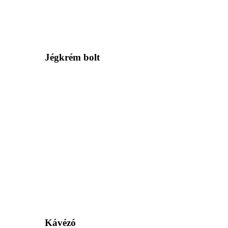
Jégkrém bolt
Kávézó