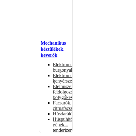
Mechanikus
készülékek,
keverők
Elektromos
burgonyahámozók
Elektromos
kenyérszeletelők
Élelmiszer-
feldolgozók –
bolygókeverők
Facsarók,
citrusfacsarók
Húsdarálók
Húspuhító
gépek –
tenderizerek