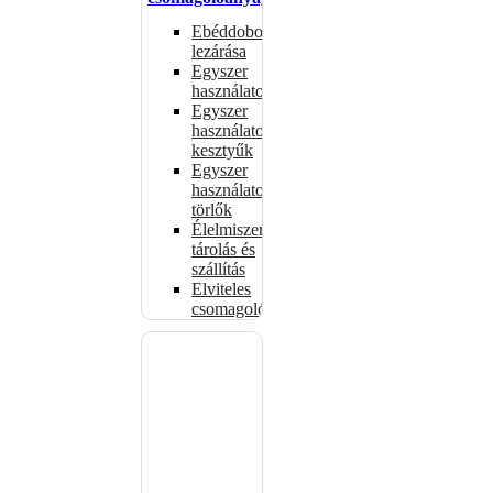
Ebéddobozok
lezárása
Egyszer
használatos
Egyszer
használatos
kesztyűk
Egyszer
használatos
törlők
Élelmiszer-
tárolás és
szállítás
Elviteles
csomagolóanyagok