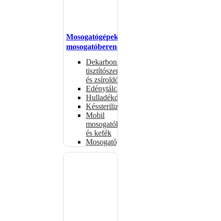
Mosogatógépek,
mosogatóberendezések
Dekarbonizáló
tisztítószerek
és zsíroldók
Edénytálcák
Hulladékdarálók
Késsterilizátorok
Mobil
mosogatók
és kefék
Mosogatógépkosarak