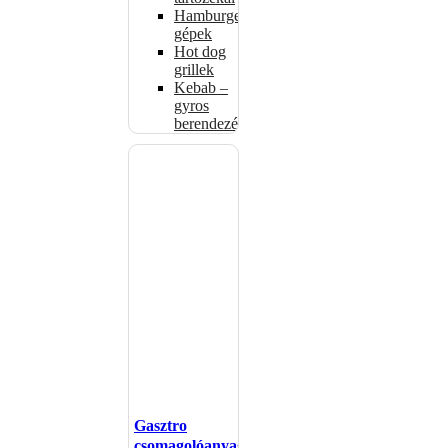
Hamburgerformázó
gépek
Hot dog
grillek
Kebab –
gyros
berendezés
Gasztro
csomagolóanyagok