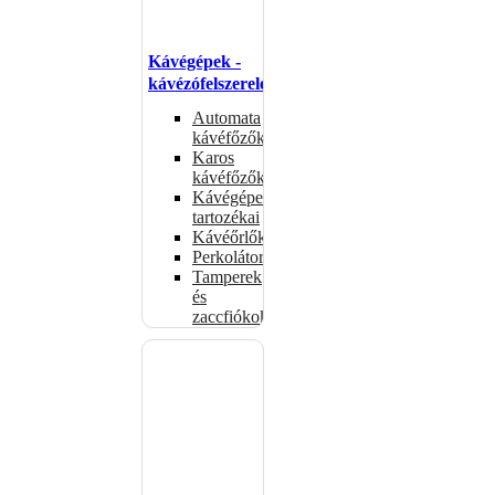
Kávégépek -
kávézófelszerelés
Automata
kávéfőzők
Karos
kávéfőzők
Kávégépek
tartozékai
Kávéőrlők
Perkolátorok
Tamperek
és
zaccfiókok