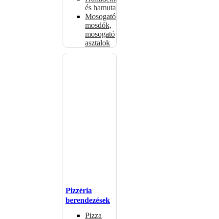
és hamutartók
Mosogatók,
mosdók,
mosogató
asztalok
Pizzéria
berendezések
Pizza