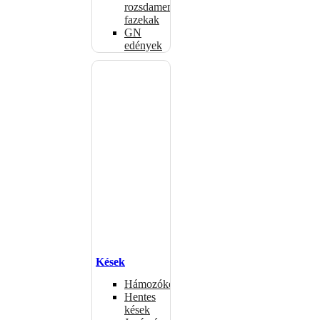
rozsdamentes
fazekak
GN
edények
Kések
Hámozókések
Hentes
kések