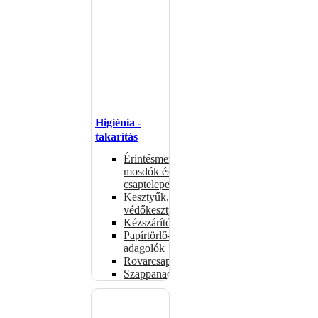
Higiénia -
takarítás
Érintésmentes
mosdók és
csaptelepek
Kesztyűk,
védőkesztyűk
Kézszárítók
Papírtörlő-
adagolók
Rovarcsapdák
Szappanadagolók