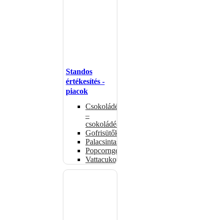
Standos
értékesítés -
piacok
Csokoládémelegítők
–
csokoládéadagolók
Gofrisütők
Palacsintasütők
Popcorngépek
Vattacukorgép