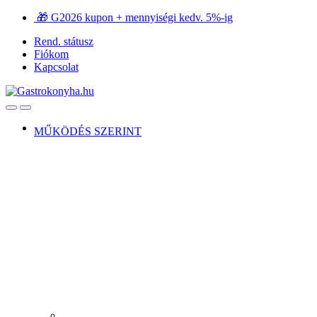
Ugrás
Ugrás
🎁 G2026 kupon + mennyiségi kedv. 5%-ig
a
a
Rend. státusz
navigációhoz
tartalomra
Fiókom
Kapcsolat
Open
Close
MŰKÖDÉS SZERINT