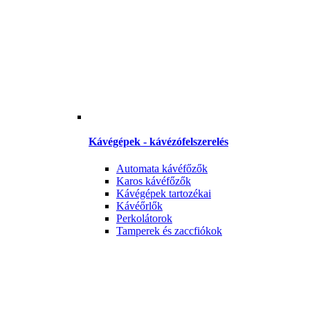
Kávégépek - kávézófelszerelés
Automata kávéfőzők
Karos kávéfőzők
Kávégépek tartozékai
Kávéőrlők
Perkolátorok
Tamperek és zaccfiókok