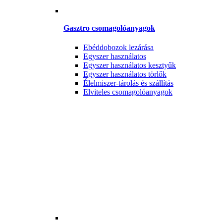
Gasztro csomagolóanyagok
Ebéddobozok lezárása
Egyszer használatos
Egyszer használatos kesztyűk
Egyszer használatos törlők
Élelmiszer-tárolás és szállítás
Elviteles csomagolóanyagok