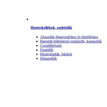
Henteskellékek, szeletelők
Akasztók függesztéshez és füstöléshez
Baromfi feldolgozó eszközök, kopasztók
Csontfűrészek
Füstölők
Hentesbalták, bárdok
Húsaprítók