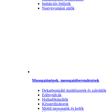
Indukciós fritőzök
Nagynyomású sütők
Mosogatógépek, mosogatóberendezések
Dekarbonizáló tisztítószerek és zsíroldók
Edénytálcák
Hulladékdarálók
Késsterilizátorok
Mobil mosogatók és kefék