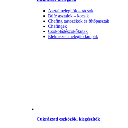
Asztalmelegítők – rácsok
Büfé asztalok – kocsik
Chafing tartozékok és fűtőpaszták
Chafingek
Csokoládészökőkutak
Élelmiszer-melegítő lámpák
Cukrászati eszközök, kiegészítők