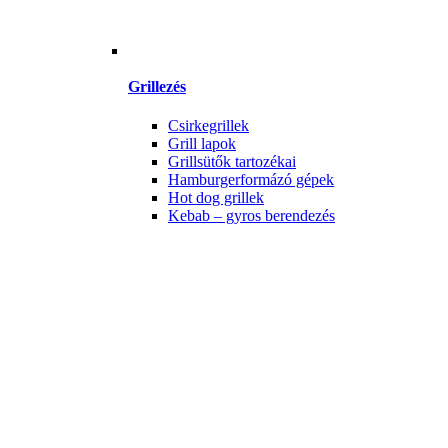
Grillezés
Csirkegrillek
Grill lapok
Grillsütők tartozékai
Hamburgerformázó gépek
Hot dog grillek
Kebab – gyros berendezés