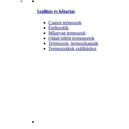
Szállítás és hőtartás
Csapos termoszok
Ételhordók
Műanyag termoszok
Oldalt töltött termoportok
Termoszok, termoszkannák
Termoszsákok szállításhoz