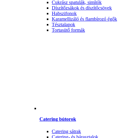
Cukrász spatulák, simítók
Díszítőzsákok és díszítőcsövek
Habszifonok
Karamellizáló és flambírozó égők
Tésztalapok
Tortasütő formák
Catering bútorok
Catering sátrak
Catering- és bárasztalok