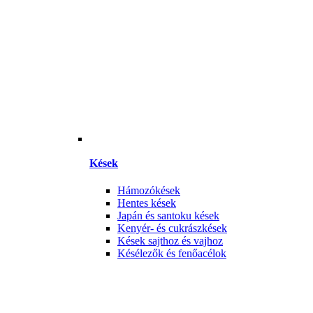
Kések
Hámozókések
Hentes kések
Japán és santoku kések
Kenyér- és cukrászkések
Kések sajthoz és vajhoz
Késélezők és fenőacélok