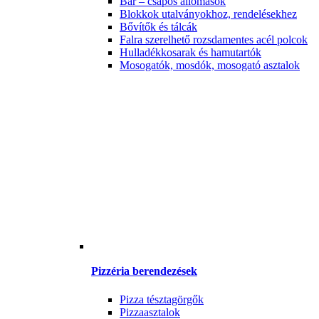
Bár – csapos állomások
Blokkok utalványokhoz, rendelésekhez
Bővítők és tálcák
Falra szerelhető rozsdamentes acél polcok
Hulladékkosarak és hamutartók
Mosogatók, mosdók, mosogató asztalok
Pizzéria berendezések
Pizza tésztagörgők
Pizzaasztalok