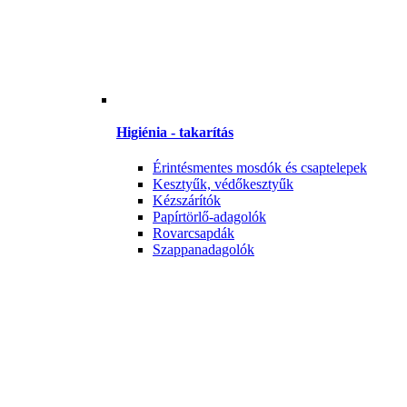
Higiénia - takarítás
Érintésmentes mosdók és csaptelepek
Kesztyűk, védőkesztyűk
Kézszárítók
Papírtörlő-adagolók
Rovarcsapdák
Szappanadagolók