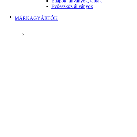
Étlapok, állványok, táblák
Evőeszköz-állványok
MÁRKAGYÁRTÓK