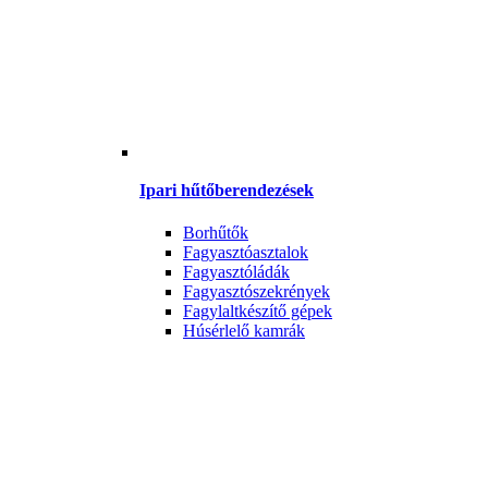
Ipari hűtőberendezések
Borhűtők
Fagyasztóasztalok
Fagyasztóládák
Fagyasztószekrények
Fagylaltkészítő gépek
Húsérlelő kamrák