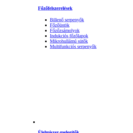
Főzőfelszerelések
Billenő serpenyők
Főzőüstök
Főzőzsámolyok
Indukciós főzőlapok
Mikrohullámú sütők
Multifunkciós serpenyők
Élelmiszer-melegítők