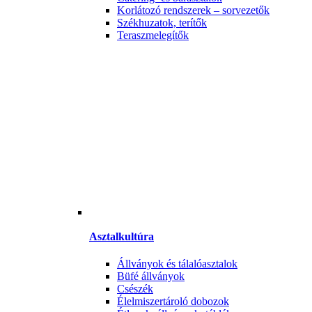
Korlátozó rendszerek – sorvezetők
Székhuzatok, terítők
Teraszmelegítők
Asztalkultúra
Állványok és tálalóasztalok
Büfé állványok
Csészék
Élelmiszertároló dobozok