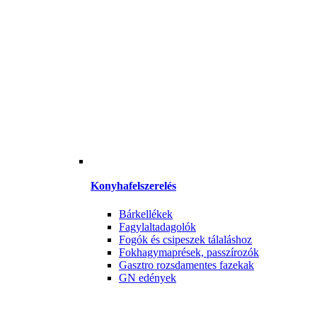
Konyhafelszerelés
Bárkellékek
Fagylaltadagolók
Fogók és csipeszek tálaláshoz
Fokhagymaprések, passzírozók
Gasztro rozsdamentes fazekak
GN edények