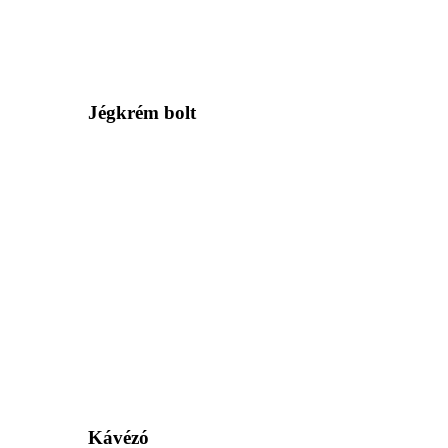
Jégkrém bolt
Kávézó