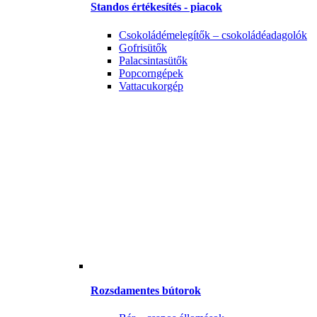
Standos értékesítés - piacok
Csokoládémelegítők – csokoládéadagolók
Gofrisütők
Palacsintasütők
Popcorngépek
Vattacukorgép
Rozsdamentes bútorok