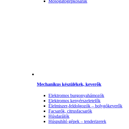
Mosogatógépkosarak
Mechanikus készülékek, keverők
Elektromos burgonyahámozók
Elektromos kenyérszeletelők
Élelmiszer-feldolgozók – bolygókeverők
Facsarók, citrusfacsarók
Húsdarálók
Húspuhító gépek – tenderizerek