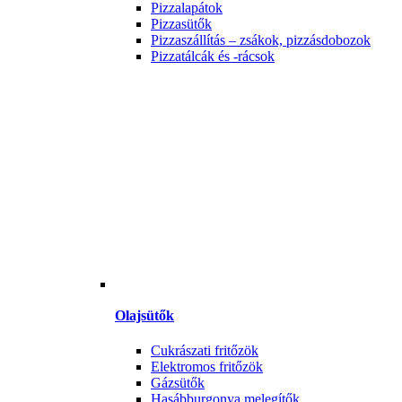
Pizzalapátok
Pizzasütők
Pizzaszállítás – zsákok, pizzásdobozok
Pizzatálcák és -rácsok
Olajsütők
Cukrászati fritőzök
Elektromos fritőzök
Gázsütők
Hasábburgonya melegítők