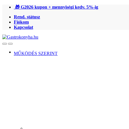
Ugrás
Ugrás
🎁 G2026 kupon + mennyiségi kedv. 5%-ig
a
a
Rend. státusz
navigációhoz
tartalomra
Fiókom
Kapcsolat
Open
Close
MŰKÖDÉS SZERINT