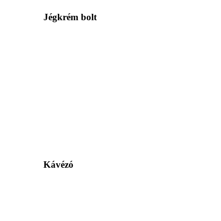
Jégkrém bolt
Kávézó