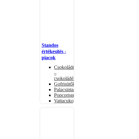
Standos
értékesítés -
piacok
Csokoládémelegítők
–
csokoládéadagolók
Gofrisütők
Palacsintasütők
Popcorngépek
Vattacukorgép