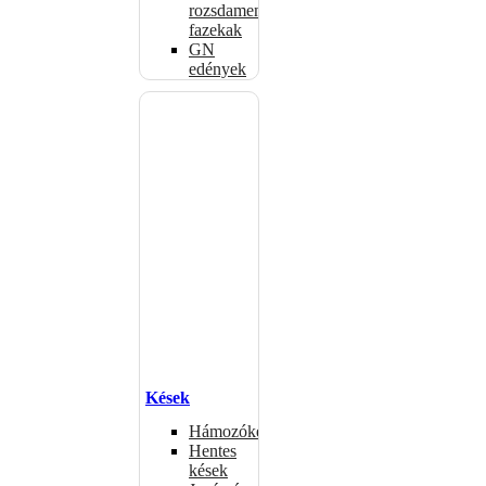
rozsdamentes
fazekak
GN
edények
Kések
Hámozókések
Hentes
kések