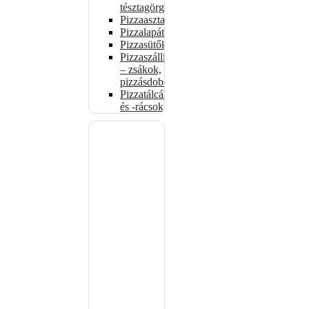
tésztagörgők
Pizzaasztalok
Pizzalapátok
Pizzasütők
Pizzaszállítás
– zsákok,
pizzásdobozok
Pizzatálcák
és -rácsok