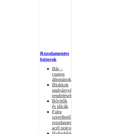
Rozsdamentes
bútorok
Bár –
csapos
állomások
Blokkok
utalványokhoz,
rendelésekhez
Bővítők
és tálcák
Falra
szerelhető
rozsdamentes
acél polcok
Hulladékkosarak