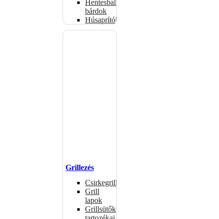
Hentesbalták,
bárdok
Húsaprítók
Grillezés
Csirkegrillek
Grill
lapok
Grillsütők
tartozékai