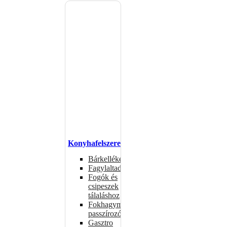
Konyhafelszerelés
Bárkellékek
Fagylaltadagolók
Fogók és
csipeszek
tálaláshoz
Fokhagymaprések,
passzírozók
Gasztro