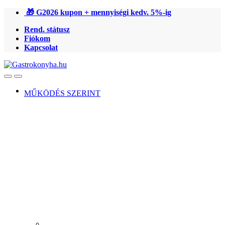
Ugrás
Ugrás
🎁 G2026 kupon + mennyiségi kedv. 5%-ig
a
a
Rend. státusz
navigációhoz
tartalomra
Fiókom
Kapcsolat
Open
Close
MŰKÖDÉS SZERINT