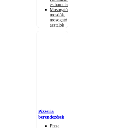
és hamutartók
Mosogatók,
mosdók,
mosogató
asztalok
Pizzéria
berendezések
Pizza