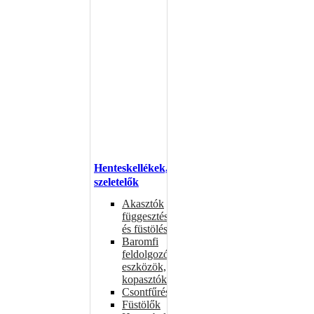
Henteskellékek,
szeletelők
Akasztók
függesztéshez
és füstöléshez
Baromfi
feldolgozó
eszközök,
kopasztók
Csontfűrészek
Füstölők