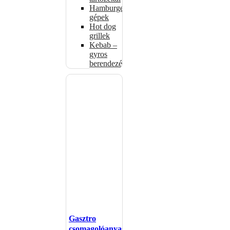
Hamburgerformázó
gépek
Hot dog
grillek
Kebab –
gyros
berendezés
Gasztro
csomagolóanyagok