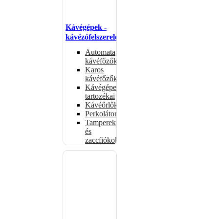
Kávégépek -
kávézófelszerelés
Automata
kávéfőzők
Karos
kávéfőzők
Kávégépek
tartozékai
Kávéőrlők
Perkolátorok
Tamperek
és
zaccfiókok