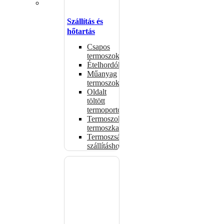
Szállítás és
hőtartás
Csapos
termoszok
Ételhordók
Műanyag
termoszok
Oldalt
töltött
termoportok
Termoszok,
termoszkannák
Termoszsákok
szállításhoz