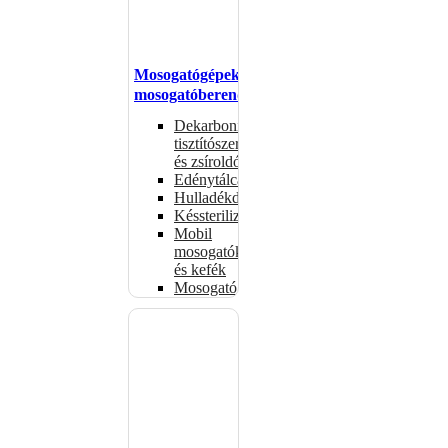
Mosogatógépek,
mosogatóberendezések
Dekarbonizáló
tisztítószerek
és zsíroldók
Edénytálcák
Hulladékdarálók
Késsterilizátorok
Mobil
mosogatók
és kefék
Mosogatógépkosarak