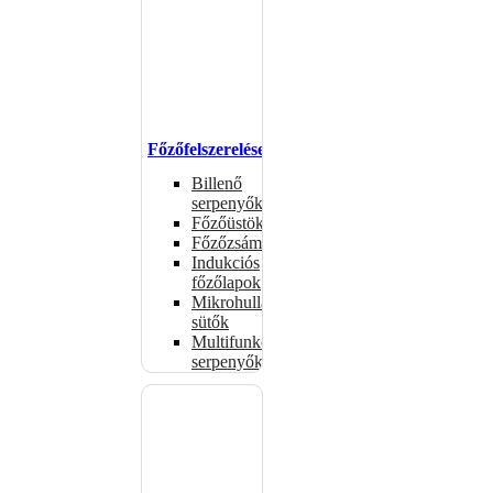
Főzőfelszerelések
Billenő
serpenyők
Főzőüstök
Főzőzsámolyok
Indukciós
főzőlapok
Mikrohullámú
sütők
Multifunkciós
serpenyők