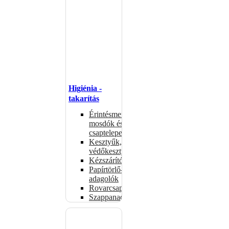
Higiénia -
takarítás
Érintésmentes
mosdók és
csaptelepek
Kesztyűk,
védőkesztyűk
Kézszárítók
Papírtörlő-
adagolók
Rovarcsapdák
Szappanadagolók