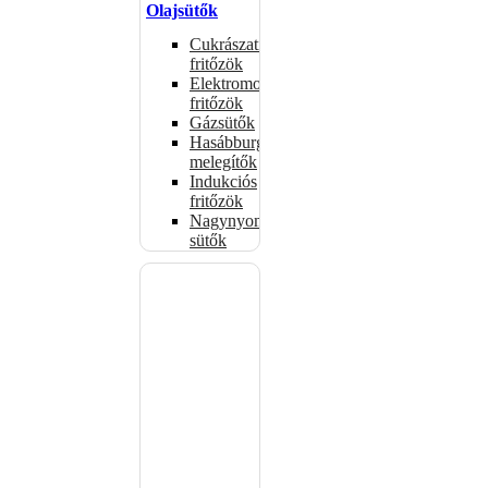
Olajsütők
Cukrászati
fritőzök
Elektromos
fritőzök
Gázsütők
Hasábburgonya
melegítők
Indukciós
fritőzök
Nagynyomású
sütők