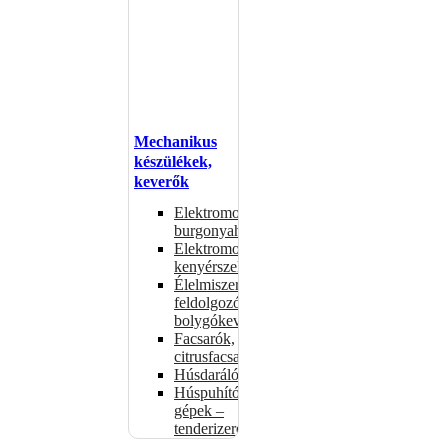
Mechanikus
készülékek,
keverők
Elektromos
burgonyahámozók
Elektromos
kenyérszeletelők
Élelmiszer-
feldolgozók –
bolygókeverők
Facsarók,
citrusfacsarók
Húsdarálók
Húspuhító
gépek –
tenderizerek