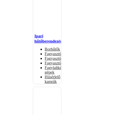
Ipari
hűtőberendezések
Borhűtők
Fagyasztóasztalok
Fagyasztóládák
Fagyasztószekrények
Fagylaltkészítő
gépek
Húsérlelő
kamrák