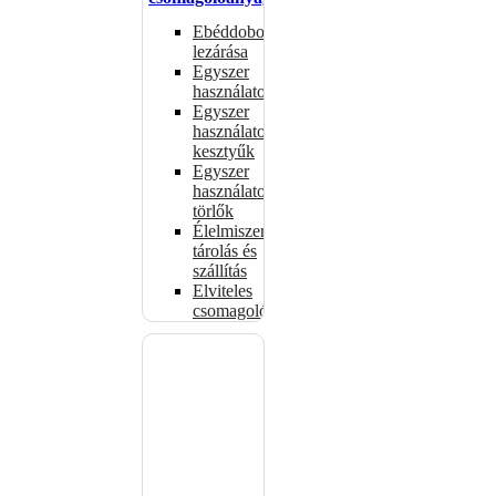
Ebéddobozok
lezárása
Egyszer
használatos
Egyszer
használatos
kesztyűk
Egyszer
használatos
törlők
Élelmiszer-
tárolás és
szállítás
Elviteles
csomagolóanyagok