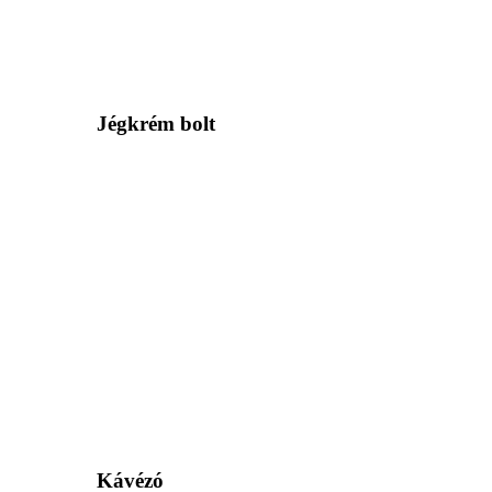
Jégkrém bolt
Kávézó