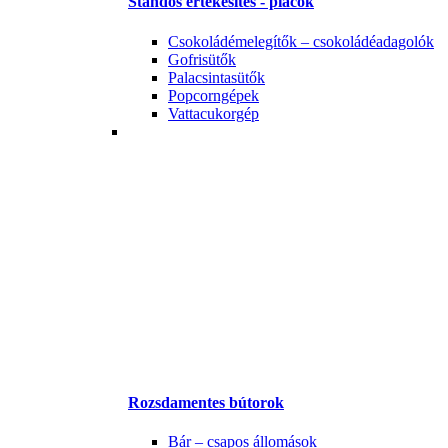
Standos értékesítés - piacok
Csokoládémelegítők – csokoládéadagolók
Gofrisütők
Palacsintasütők
Popcorngépek
Vattacukorgép
Rozsdamentes bútorok
Bár – csapos állomások