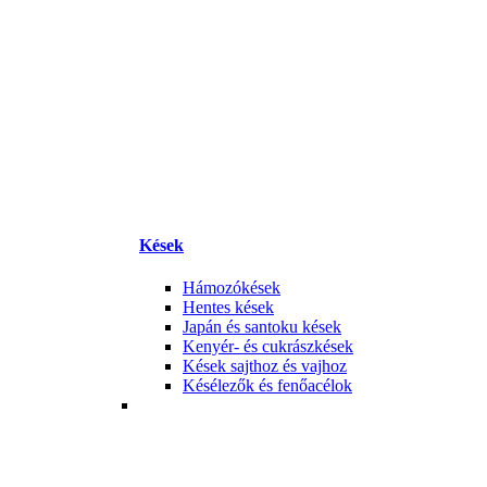
Kések
Hámozókések
Hentes kések
Japán és santoku kések
Kenyér- és cukrászkések
Kések sajthoz és vajhoz
Késélezők és fenőacélok