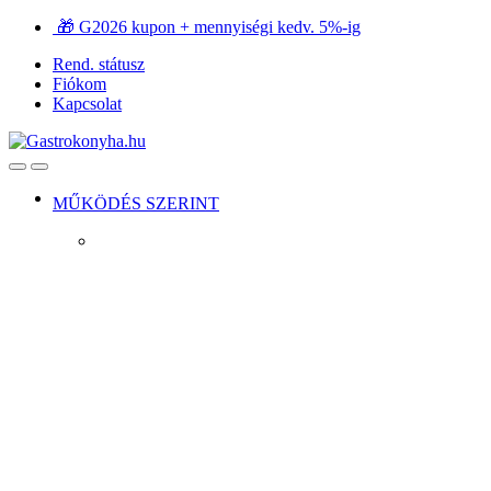
Ugrás
Ugrás
🎁 G2026 kupon + mennyiségi kedv. 5%-ig
a
a
Rend. státusz
navigációhoz
tartalomra
Fiókom
Kapcsolat
Open
Close
MŰKÖDÉS SZERINT