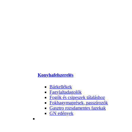
Konyhafelszerelés
Bárkellékek
Fagylaltadagolók
Fogók és csipeszek tálaláshoz
Fokhagymaprések, passzírozók
Gasztro rozsdamentes fazekak
GN edények