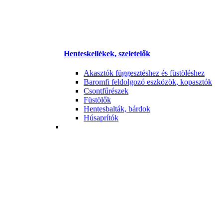
Henteskellékek, szeletelők
Akasztók függesztéshez és füstöléshez
Baromfi feldolgozó eszközök, kopasztók
Csontfűrészek
Füstölők
Hentesbalták, bárdok
Húsaprítók