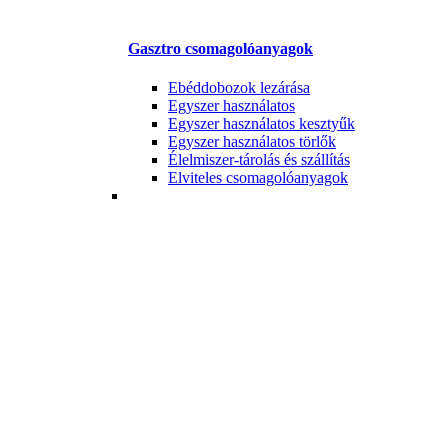
Gasztro csomagolóanyagok
Ebéddobozok lezárása
Egyszer használatos
Egyszer használatos kesztyűk
Egyszer használatos törlők
Élelmiszer-tárolás és szállítás
Elviteles csomagolóanyagok