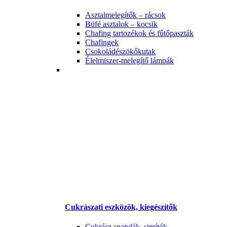
Asztalmelegítők – rácsok
Büfé asztalok – kocsik
Chafing tartozékok és fűtőpaszták
Chafingek
Csokoládészökőkutak
Élelmiszer-melegítő lámpák
Cukrászati eszközök, kiegészítők
Cukrász spatulák, simítók