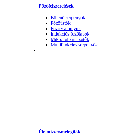
Főzőfelszerelések
Billenő serpenyők
Főzőüstök
Főzőzsámolyok
Indukciós főzőlapok
Mikrohullámú sütők
Multifunkciós serpenyők
Élelmiszer-melegítők