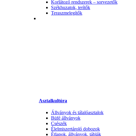
Korlátozó rendszerek – sorvezetők
Székhuzatok, terítők
Teraszmelegítők
Asztalkultúra
Állványok és tálalóasztalok
Büfé állványok
Csészék
Élelmiszertároló dobozok
Étlapok, állványok, táblák