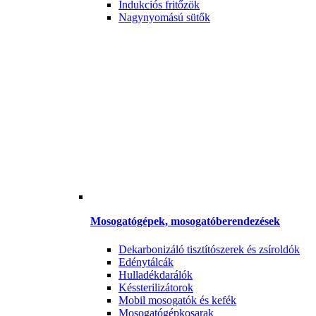
Indukciós fritőzök
Nagynyomású sütők
Mosogatógépek, mosogatóberendezések
Dekarbonizáló tisztítószerek és zsíroldók
Edénytálcák
Hulladékdarálók
Késsterilizátorok
Mobil mosogatók és kefék
Mosogatógépkosarak