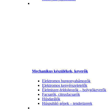
Mechanikus készülékek, keverők
Elektromos burgonyahámozók
Elektromos kenyérszeletelők
Élelmiszer-feldolgozók – bolygókeverők
Facsarók, citrusfacsarók
Húsdarálók
Húspuhító gépek – tenderizerek