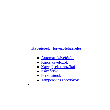
Kávégépek - kávézófelszerelés
Automata kávéfőzők
Karos kávéfőzők
Kávégépek tartozékai
Kávéőrlők
Perkolátorok
Tamperek és zaccfiókok