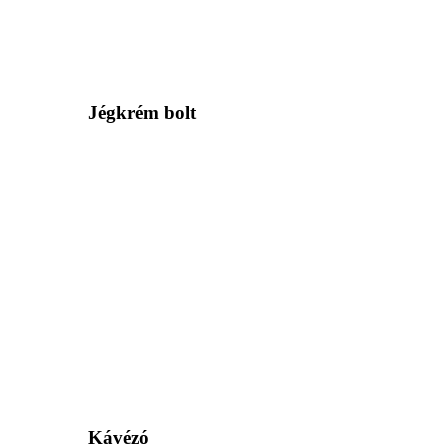
Jégkrém bolt
Kávézó