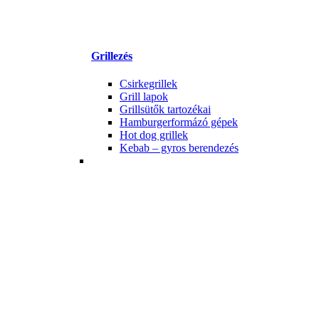
Grillezés
Csirkegrillek
Grill lapok
Grillsütők tartozékai
Hamburgerformázó gépek
Hot dog grillek
Kebab – gyros berendezés