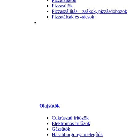
Pizzalapátok
Pizzasütők
Pizzaszállítás – zsákok, pizzásdobozok
Pizzatálcák és -rácsok
Olajsütők
Cukrászati fritőzök
Elektromos fritőzök
Gázsütők
Hasábburgonya melegítők