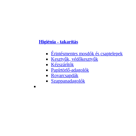
Higiénia - takarítás
Érintésmentes mosdók és csaptelepek
Kesztyűk, védőkesztyűk
Kézszárítók
Papírtörlő-adagolók
Rovarcsapdák
Szappanadagolók