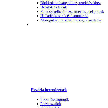
Blokkok utalványokhoz, rendelésekhez
Bővítők és tálcák
Falra szerelhető rozsdamentes acél polcok
Hulladékkosarak és hamutartók
Mosogatók, mosdók, mosogató asztalok
Pizzéria berendezések
Pizza tésztagörgők
Pizzaasztalok