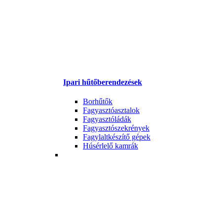
Ipari hűtőberendezések
Borhűtők
Fagyasztóasztalok
Fagyasztóládák
Fagyasztószekrények
Fagylaltkészítő gépek
Húsérlelő kamrák