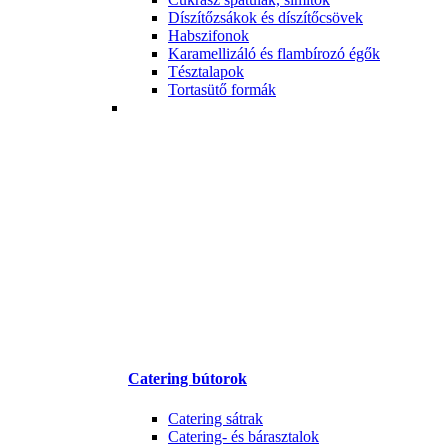
Díszítőzsákok és díszítőcsövek
Habszifonok
Karamellizáló és flambírozó égők
Tésztalapok
Tortasütő formák
Catering bútorok
Catering sátrak
Catering- és bárasztalok