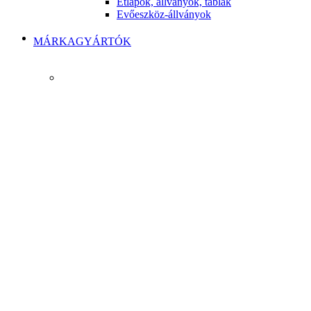
Étlapok, állványok, táblák
Evőeszköz-állványok
MÁRKAGYÁRTÓK