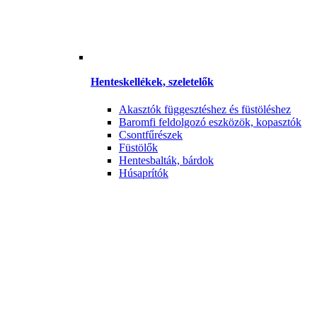
Henteskellékek, szeletelők
Akasztók függesztéshez és füstöléshez
Baromfi feldolgozó eszközök, kopasztók
Csontfűrészek
Füstölők
Hentesbalták, bárdok
Húsaprítók