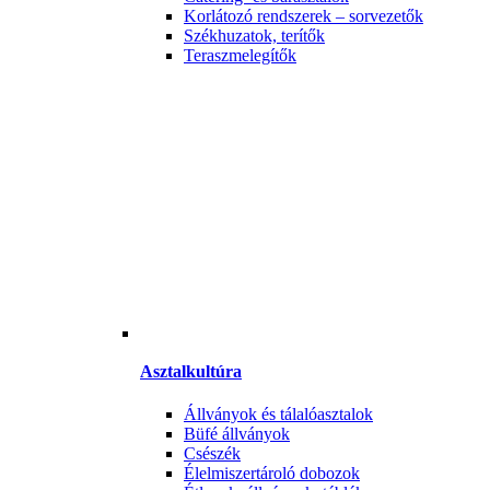
Korlátozó rendszerek – sorvezetők
Székhuzatok, terítők
Teraszmelegítők
Asztalkultúra
Állványok és tálalóasztalok
Büfé állványok
Csészék
Élelmiszertároló dobozok