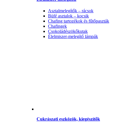
Asztalmelegítők – rácsok
Büfé asztalok – kocsik
Chafing tartozékok és fűtőpaszták
Chafingek
Csokoládészökőkutak
Élelmiszer-melegítő lámpák
Cukrászati eszközök, kiegészítők