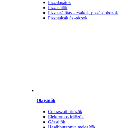
Pizzalapátok
Pizzasütők
Pizzaszállítás – zsákok, pizzásdobozok
Pizzatálcák és -rácsok
Olajsütők
Cukrászati fritőzök
Elektromos fritőzök
Gázsütők
Hasábburgonya melegítők