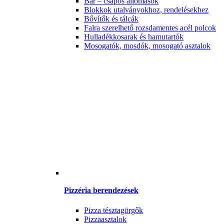
Bár – csapos állomások
Blokkok utalványokhoz, rendelésekhez
Bővítők és tálcák
Falra szerelhető rozsdamentes acél polcok
Hulladékkosarak és hamutartók
Mosogatók, mosdók, mosogató asztalok
Pizzéria berendezések
Pizza tésztagörgők
Pizzaasztalok