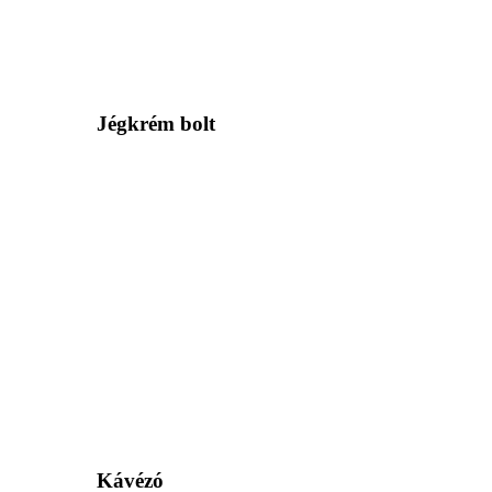
Jégkrém bolt
Kávézó