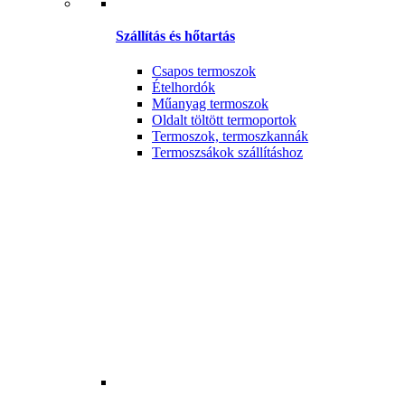
Szállítás és hőtartás
Csapos termoszok
Ételhordók
Műanyag termoszok
Oldalt töltött termoportok
Termoszok, termoszkannák
Termoszsákok szállításhoz