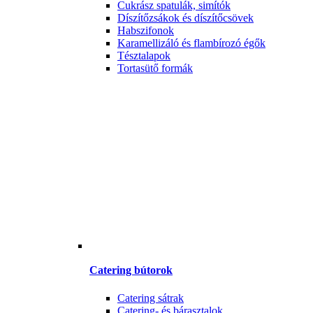
Cukrász spatulák, simítók
Díszítőzsákok és díszítőcsövek
Habszifonok
Karamellizáló és flambírozó égők
Tésztalapok
Tortasütő formák
Catering bútorok
Catering sátrak
Catering- és bárasztalok