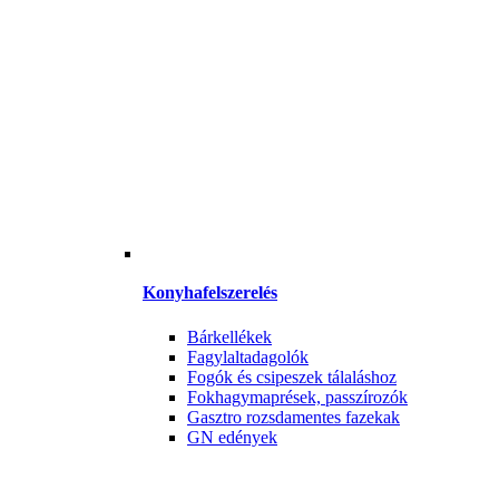
Konyhafelszerelés
Bárkellékek
Fagylaltadagolók
Fogók és csipeszek tálaláshoz
Fokhagymaprések, passzírozók
Gasztro rozsdamentes fazekak
GN edények