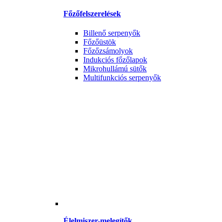
Főzőfelszerelések
Billenő serpenyők
Főzőüstök
Főzőzsámolyok
Indukciós főzőlapok
Mikrohullámú sütők
Multifunkciós serpenyők
Élelmiszer-melegítők