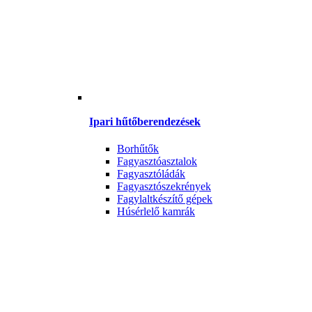
Ipari hűtőberendezések
Borhűtők
Fagyasztóasztalok
Fagyasztóládák
Fagyasztószekrények
Fagylaltkészítő gépek
Húsérlelő kamrák