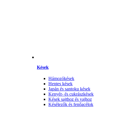
Kések
Hámozókések
Hentes kések
Japán és santoku kések
Kenyér- és cukrászkések
Kések sajthoz és vajhoz
Késélezők és fenőacélok