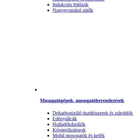
Indukciós fritőzök
Nagynyomású sütők
Mosogatógépek, mosogatóberendezések
Dekarbonizáló tisztítószerek és zsíroldók
Edénytálcák
Hulladékdarálók
Késsterilizátorok
Mobil mosogatók és kefék