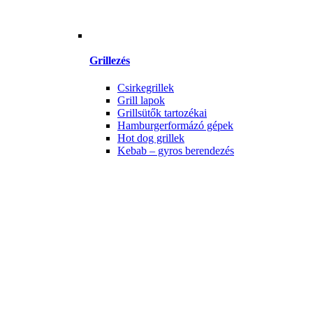
Grillezés
Csirkegrillek
Grill lapok
Grillsütők tartozékai
Hamburgerformázó gépek
Hot dog grillek
Kebab – gyros berendezés