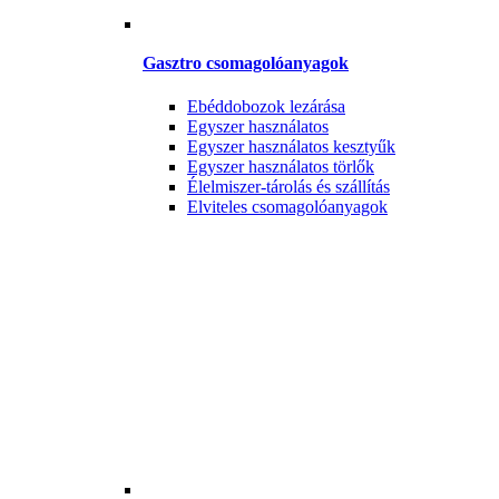
Gasztro csomagolóanyagok
Ebéddobozok lezárása
Egyszer használatos
Egyszer használatos kesztyűk
Egyszer használatos törlők
Élelmiszer-tárolás és szállítás
Elviteles csomagolóanyagok