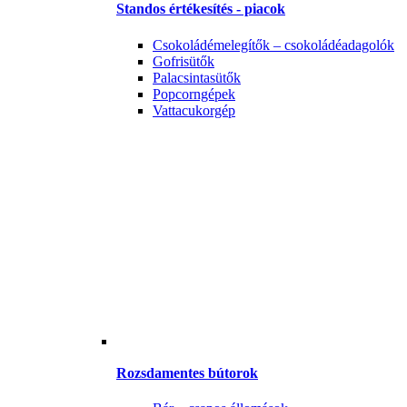
Standos értékesítés - piacok
Csokoládémelegítők – csokoládéadagolók
Gofrisütők
Palacsintasütők
Popcorngépek
Vattacukorgép
Rozsdamentes bútorok