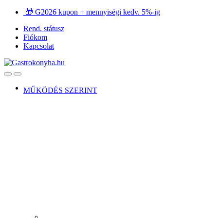
Ugrás
Ugrás
🎁 G2026 kupon + mennyiségi kedv. 5%-ig
a
a
Rend. státusz
navigációhoz
tartalomra
Fiókom
Kapcsolat
Open
Close
MŰKÖDÉS SZERINT