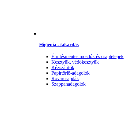
Higiénia - takarítás
Érintésmentes mosdók és csaptelepek
Kesztyűk, védőkesztyűk
Kézszárítók
Papírtörlő-adagolók
Rovarcsapdák
Szappanadagolók