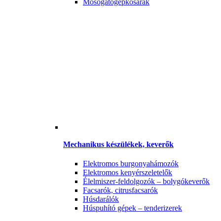
Mosogatógépkosarak
Mechanikus készülékek, keverők
Elektromos burgonyahámozók
Elektromos kenyérszeletelők
Élelmiszer-feldolgozók – bolygókeverők
Facsarók, citrusfacsarók
Húsdarálók
Húspuhító gépek – tenderizerek