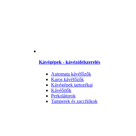
Kávégépek - kávézófelszerelés
Automata kávéfőzők
Karos kávéfőzők
Kávégépek tartozékai
Kávéőrlők
Perkolátorok
Tamperek és zaccfiókok