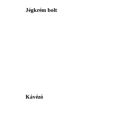
Jégkrém bolt
Kávézó