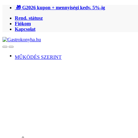
Ugrás
Ugrás
🎁 G2026 kupon + mennyiségi kedv. 5%-ig
a
a
Rend. státusz
navigációhoz
tartalomra
Fiókom
Kapcsolat
Open
Close
MŰKÖDÉS SZERINT