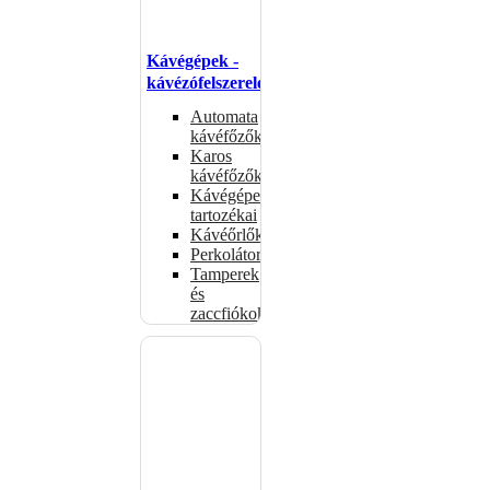
Kávégépek -
kávézófelszerelés
Automata
kávéfőzők
Karos
kávéfőzők
Kávégépek
tartozékai
Kávéőrlők
Perkolátorok
Tamperek
és
zaccfiókok