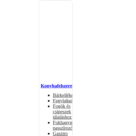
Konyhafelszerelés
Bárkellékek
Fagylaltadagolók
Fogók és
csipeszek
tálaláshoz
Fokhagymaprések,
passzírozók
Gasztro