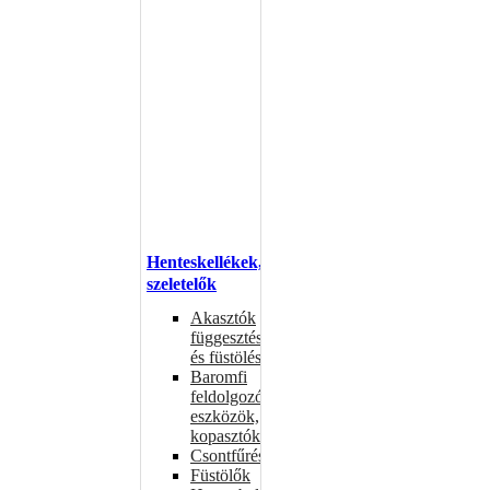
Henteskellékek,
szeletelők
Akasztók
függesztéshez
és füstöléshez
Baromfi
feldolgozó
eszközök,
kopasztók
Csontfűrészek
Füstölők