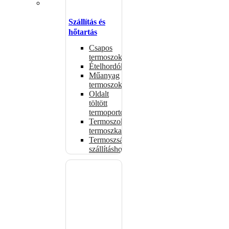
Szállítás és
hőtartás
Csapos
termoszok
Ételhordók
Műanyag
termoszok
Oldalt
töltött
termoportok
Termoszok,
termoszkannák
Termoszsákok
szállításhoz