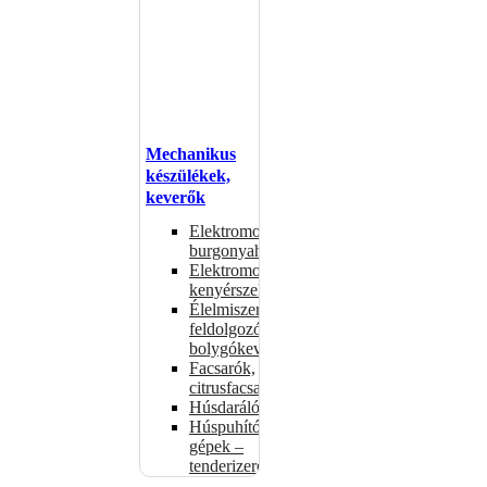
Mechanikus
készülékek,
keverők
Elektromos
burgonyahámozók
Elektromos
kenyérszeletelők
Élelmiszer-
feldolgozók –
bolygókeverők
Facsarók,
citrusfacsarók
Húsdarálók
Húspuhító
gépek –
tenderizerek