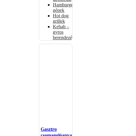
Hamburgerformázó
gépek
Hot dog
grillek
Kebab –
gyros
berendezés
Gasztro
csomagolóanyagok