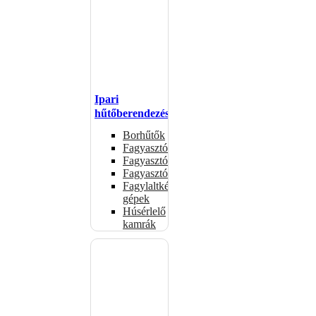
Ipari
hűtőberendezések
Borhűtők
Fagyasztóasztalok
Fagyasztóládák
Fagyasztószekrények
Fagylaltkészítő
gépek
Húsérlelő
kamrák