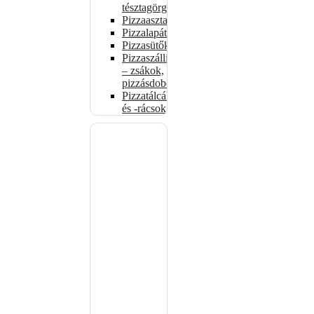
tésztagörgők
Pizzaasztalok
Pizzalapátok
Pizzasütők
Pizzaszállítás
– zsákok,
pizzásdobozok
Pizzatálcák
és -rácsok