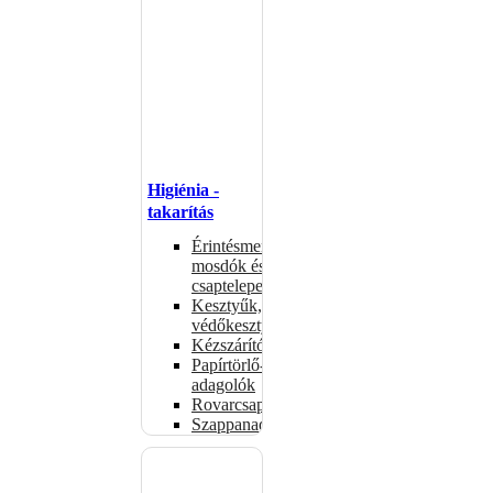
Higiénia -
takarítás
Érintésmentes
mosdók és
csaptelepek
Kesztyűk,
védőkesztyűk
Kézszárítók
Papírtörlő-
adagolók
Rovarcsapdák
Szappanadagolók