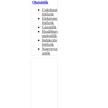
Olajsütők
Cukrászati
fritőzök
Elektromos
fritőzök
Gázsütők
Hasábburgonya
melegítők
Indukciós
fritőzök
Nagynyomású
sütők