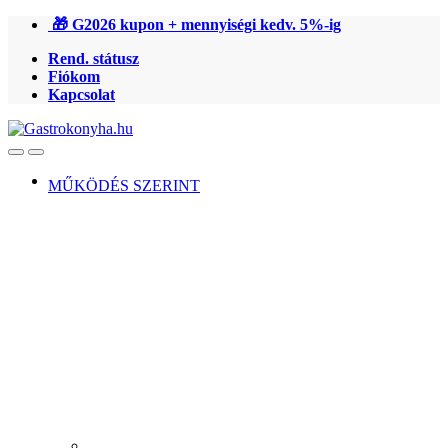
Ugrás
Ugrás
🎁 G2026 kupon + mennyiségi kedv. 5%-ig
a
a
Rend. státusz
navigációhoz
tartalomra
Fiókom
Kapcsolat
Open
Close
MŰKÖDÉS SZERINT