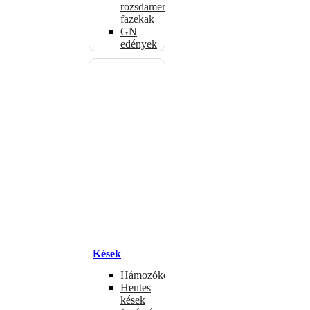
rozsdamentes
fazekak
GN
edények
Kések
Hámozókések
Hentes
kések