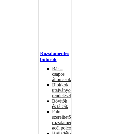
Rozsdamentes
bútorok
Bár –
csapos
állomások
Blokkok
utalványokhoz,
rendelésekhez
Bővítők
és tálcák
Falra
szerelhető
rozsdamentes
acél polcok
Hulladékkosarak