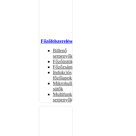
Főzőfelszerelések
Billenő
serpenyők
Főzőüstök
Főzőzsámolyok
Indukciós
főzőlapok
Mikrohullámú
sütők
Multifunkciós
serpenyők