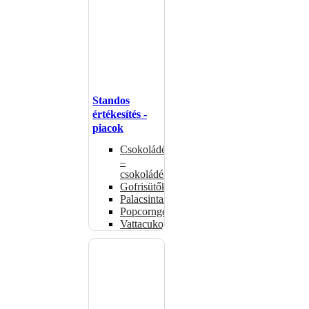
Standos
értékesítés -
piacok
Csokoládémelegítők
–
csokoládéadagolók
Gofrisütők
Palacsintasütők
Popcorngépek
Vattacukorgép