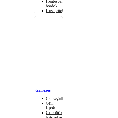
Hentesbalták,
bárdok
Húsaprítók
Grillezés
Csirkegrillek
Grill
lapok
Grillsütők
tartozékai