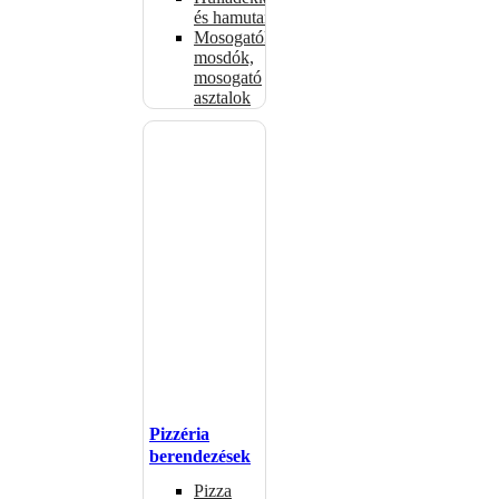
és hamutartók
Mosogatók,
mosdók,
mosogató
asztalok
Pizzéria
berendezések
Pizza