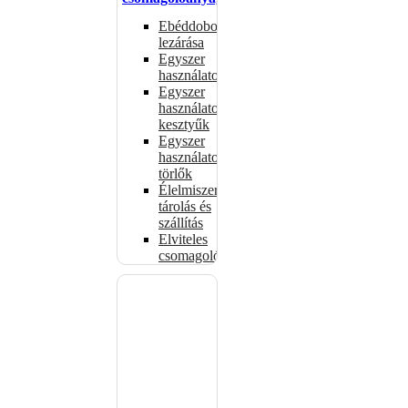
Ebéddobozok
lezárása
Egyszer
használatos
Egyszer
használatos
kesztyűk
Egyszer
használatos
törlők
Élelmiszer-
tárolás és
szállítás
Elviteles
csomagolóanyagok