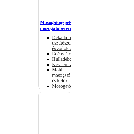
Mosogatógépek,
mosogatóberendezések
Dekarbonizáló
tisztítószerek
és zsíroldók
Edénytálcák
Hulladékdarálók
Késsterilizátorok
Mobil
mosogatók
és kefék
Mosogatógépkosarak