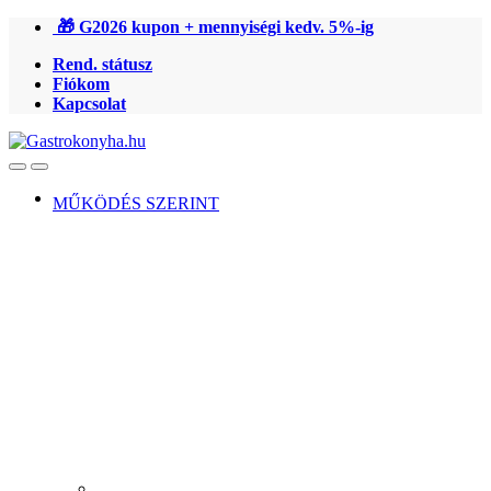
Ugrás
Ugrás
🎁 G2026 kupon + mennyiségi kedv. 5%-ig
a
a
Rend. státusz
navigációhoz
tartalomra
Fiókom
Kapcsolat
Open
Close
MŰKÖDÉS SZERINT