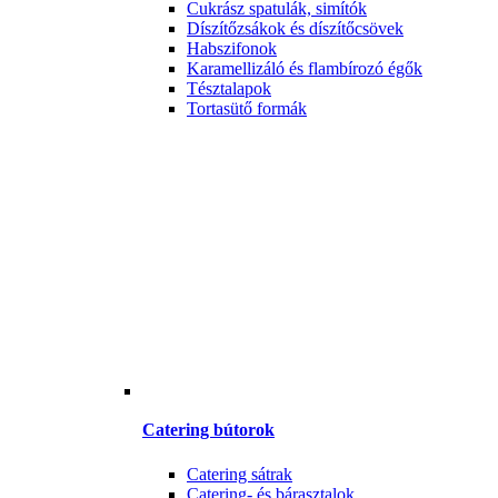
Cukrász spatulák, simítók
Díszítőzsákok és díszítőcsövek
Habszifonok
Karamellizáló és flambírozó égők
Tésztalapok
Tortasütő formák
Catering bútorok
Catering sátrak
Catering- és bárasztalok