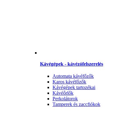
Kávégépek - kávézófelszerelés
Automata kávéfőzők
Karos kávéfőzők
Kávégépek tartozékai
Kávéőrlők
Perkolátorok
Tamperek és zaccfiókok