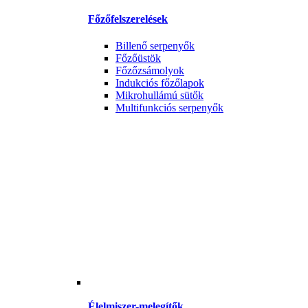
Főzőfelszerelések
Billenő serpenyők
Főzőüstök
Főzőzsámolyok
Indukciós főzőlapok
Mikrohullámú sütők
Multifunkciós serpenyők
Élelmiszer-melegítők