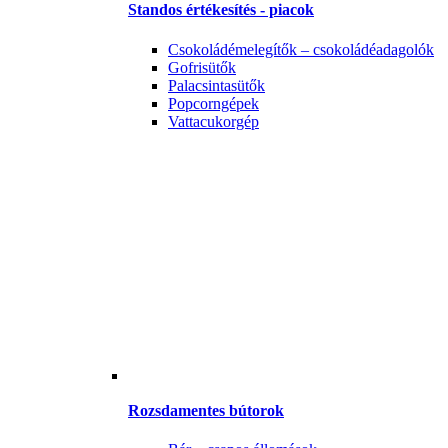
Standos értékesítés - piacok
Csokoládémelegítők – csokoládéadagolók
Gofrisütők
Palacsintasütők
Popcorngépek
Vattacukorgép
Rozsdamentes bútorok