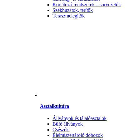
Korlátozó rendszerek – sorvezetők
Székhuzatok, terítők
Teraszmelegítők
Asztalkultúra
Állványok és tálalóasztalok
Büfé állványok
Csészék
Élelmiszertároló dobozok