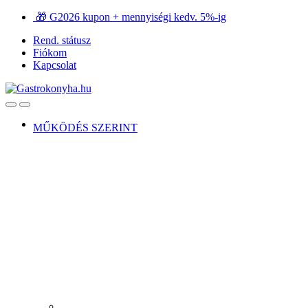
Ugrás
Ugrás
🎁 G2026 kupon + mennyiségi kedv. 5%-ig
a
a
Rend. státusz
navigációhoz
tartalomra
Fiókom
Kapcsolat
Open
Close
MŰKÖDÉS SZERINT