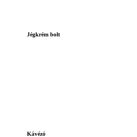
Jégkrém bolt
Kávézó