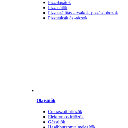
Pizzalapátok
Pizzasütők
Pizzaszállítás – zsákok, pizzásdobozok
Pizzatálcák és -rácsok
Olajsütők
Cukrászati fritőzök
Elektromos fritőzök
Gázsütők
Hasábburgonya melegítők