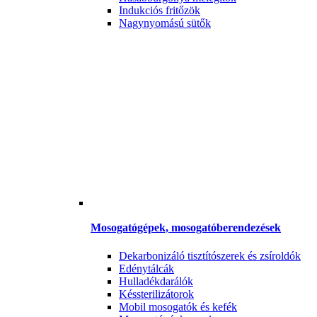
Indukciós fritőzök
Nagynyomású sütők
Mosogatógépek, mosogatóberendezések
Dekarbonizáló tisztítószerek és zsíroldók
Edénytálcák
Hulladékdarálók
Késsterilizátorok
Mobil mosogatók és kefék