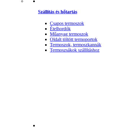
Szállítás és hőtartás
Csapos termoszok
Ételhordók
Műanyag termoszok
Oldalt töltött termoportok
Termoszok, termoszkannák
Termoszsákok szállításhoz