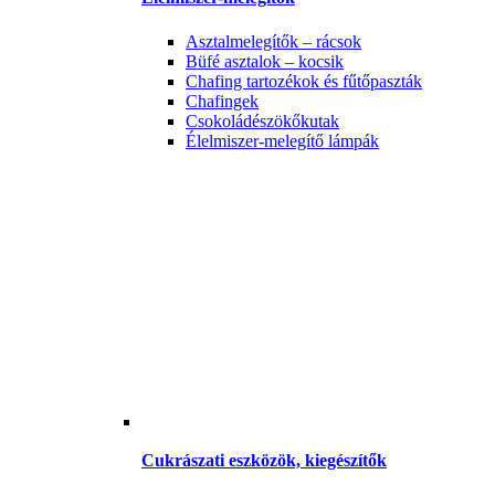
Asztalmelegítők – rácsok
Büfé asztalok – kocsik
Chafing tartozékok és fűtőpaszták
Chafingek
Csokoládészökőkutak
Élelmiszer-melegítő lámpák
Cukrászati eszközök, kiegészítők