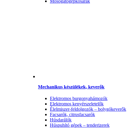
Mosogatógépkosarak
Mechanikus készülékek, keverők
Elektromos burgonyahámozók
Elektromos kenyérszeletelők
Élelmiszer-feldolgozók – bolygókeverők
Facsarók, citrusfacsarók
Húsdarálók
Húspuhító gépek – tenderizerek