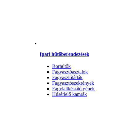
Ipari hűtőberendezések
Borhűtők
Fagyasztóasztalok
Fagyasztóládák
Fagyasztószekrények
Fagylaltkészítő gépek
Húsérlelő kamrák