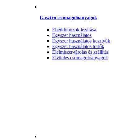
Gasztro csomagolóanyagok
Ebéddobozok lezárása
Egyszer használatos
Egyszer használatos kesztyűk
Egyszer használatos törlők
Élelmiszer-tárolás és szállítás
Elviteles csomagolóanyagok