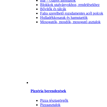
Bár – csapos állomások
Blokkok utalványokhoz, rendelésekhez
Bővítők és tálcák
Falra szerelhető rozsdamentes acél polcok
Hulladékkosarak és hamutartók
Mosogatók, mosdók, mosogató asztalok
Pizzéria berendezések
Pizza tésztagörgők
Pizzaasztalok