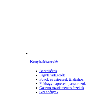
Konyhafelszerelés
Bárkellékek
Fagylaltadagolók
Fogók és csipeszek tálaláshoz
Fokhagymaprések, passzírozók
Gasztro rozsdamentes fazekak
GN edények