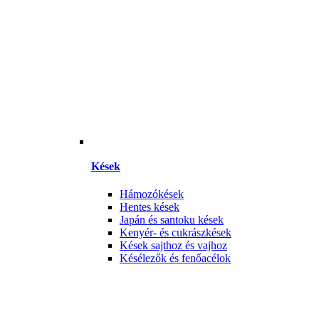
Kések
Hámozókések
Hentes kések
Japán és santoku kések
Kenyér- és cukrászkések
Kések sajthoz és vajhoz
Késélezők és fenőacélok