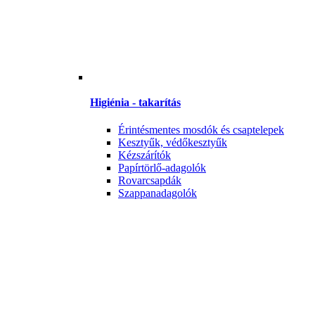
Higiénia - takarítás
Érintésmentes mosdók és csaptelepek
Kesztyűk, védőkesztyűk
Kézszárítók
Papírtörlő-adagolók
Rovarcsapdák
Szappanadagolók