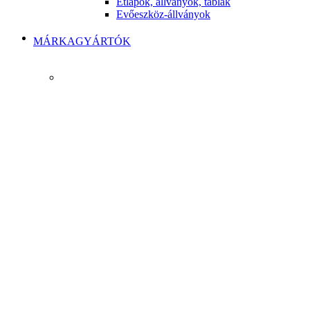
Étlapok, állványok, táblák
Evőeszköz-állványok
MÁRKAGYÁRTÓK