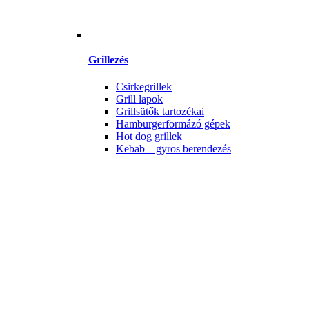
Grillezés
Csirkegrillek
Grill lapok
Grillsütők tartozékai
Hamburgerformázó gépek
Hot dog grillek
Kebab – gyros berendezés