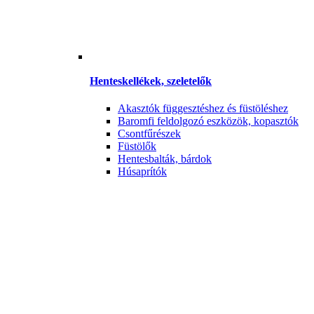
Henteskellékek, szeletelők
Akasztók függesztéshez és füstöléshez
Baromfi feldolgozó eszközök, kopasztók
Csontfűrészek
Füstölők
Hentesbalták, bárdok
Húsaprítók