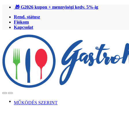
Ugrás
Ugrás
🎁 G2026 kupon + mennyiségi kedv. 5%-ig
a
a
Rend. státusz
navigációhoz
tartalomra
Fiókom
Kapcsolat
Open
Close
MŰKÖDÉS SZERINT