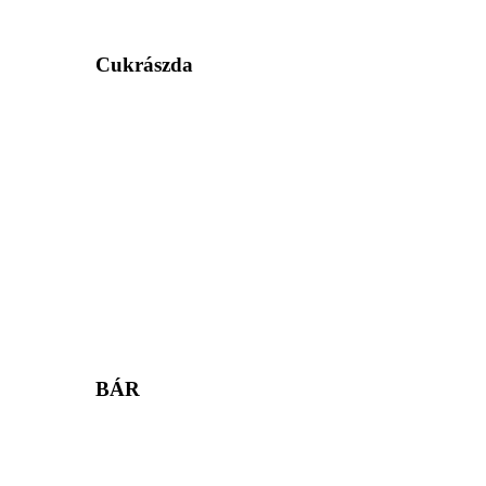
Cukrászda
BÁR