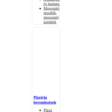
és hamutartók
Mosogatók,
mosdók,
mosogató
asztalok
Pizzéria
berendezések
Pizza