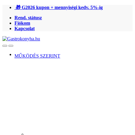
Ugrás
Ugrás
🎁 G2026 kupon + mennyiségi kedv. 5%-ig
a
a
Rend. státusz
navigációhoz
tartalomra
Fiókom
Kapcsolat
Open
Close
MŰKÖDÉS SZERINT