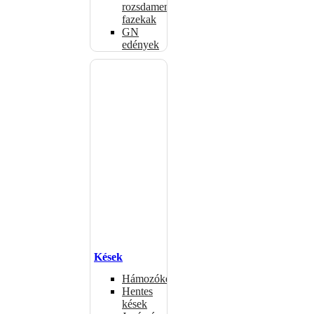
rozsdamentes
fazekak
GN
edények
Kések
Hámozókések
Hentes
kések