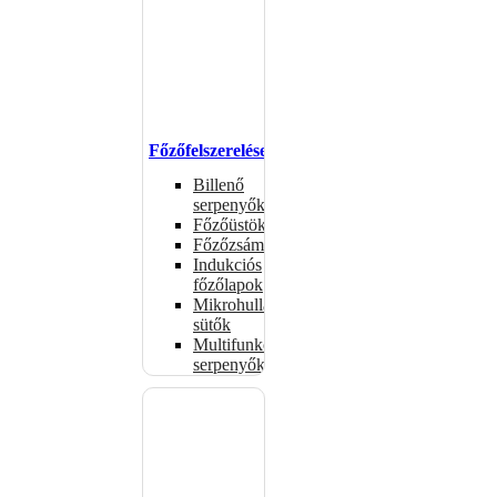
Főzőfelszerelések
Billenő
serpenyők
Főzőüstök
Főzőzsámolyok
Indukciós
főzőlapok
Mikrohullámú
sütők
Multifunkciós
serpenyők