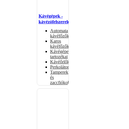
Kávégépek -
kávézófelszerelés
Automata
kávéfőzők
Karos
kávéfőzők
Kávégépek
tartozékai
Kávéőrlők
Perkolátorok
Tamperek
és
zaccfiókok