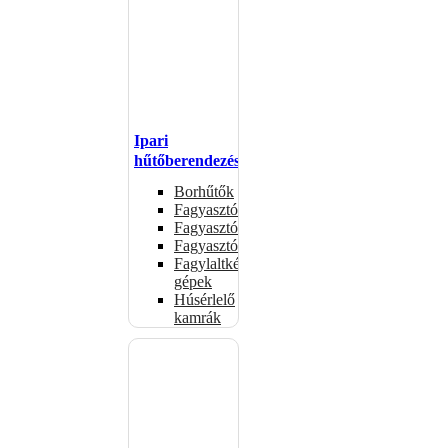
Ipari
hűtőberendezések
Borhűtők
Fagyasztóasztalok
Fagyasztóládák
Fagyasztószekrények
Fagylaltkészítő
gépek
Húsérlelő
kamrák