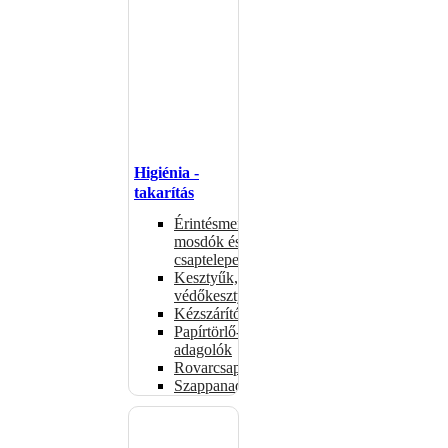
Higiénia -
takarítás
Érintésmentes
mosdók és
csaptelepek
Kesztyűk,
védőkesztyűk
Kézszárítók
Papírtörlő-
adagolók
Rovarcsapdák
Szappanadagolók