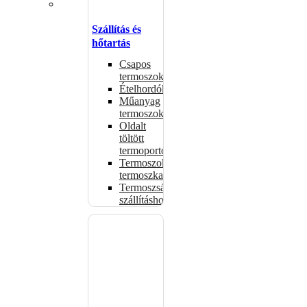
Szállítás és
hőtartás
Csapos
termoszok
Ételhordók
Műanyag
termoszok
Oldalt
töltött
termoportok
Termoszok,
termoszkannák
Termoszsákok
szállításhoz