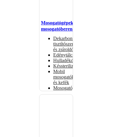
Mosogatógépek,
mosogatóberendezések
Dekarbonizáló
tisztítószerek
és zsíroldók
Edénytálcák
Hulladékdarálók
Késsterilizátorok
Mobil
mosogatók
és kefék
Mosogatógépkosarak