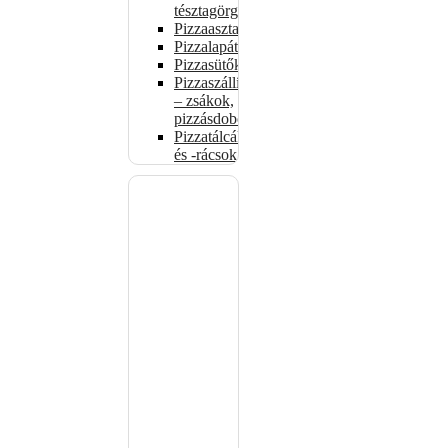
tésztagörgők
Pizzaasztalok
Pizzalapátok
Pizzasütők
Pizzaszállítás
– zsákok,
pizzásdobozok
Pizzatálcák
és -rácsok