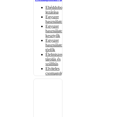
Ebéddobozok
lezárása
Egyszer
használatos
Egyszer
használatos
kesztyűk
Egyszer
használatos
törlők
Élelmiszer-
tárolás és
szállítás
Elviteles
csomagolóanyagok