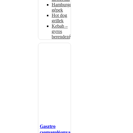
Hamburgerformázó
gépek
Hot dog
grillek
Kebab –
gyros
berendezés
Gasztro
csomagolóanyagok