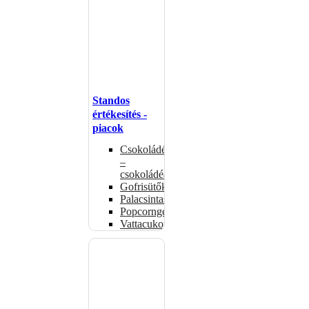
Standos
értékesítés -
piacok
Csokoládémelegítők
–
csokoládéadagolók
Gofrisütők
Palacsintasütők
Popcorngépek
Vattacukorgép