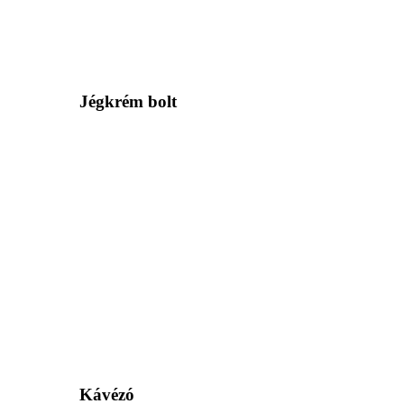
Jégkrém bolt
Kávézó