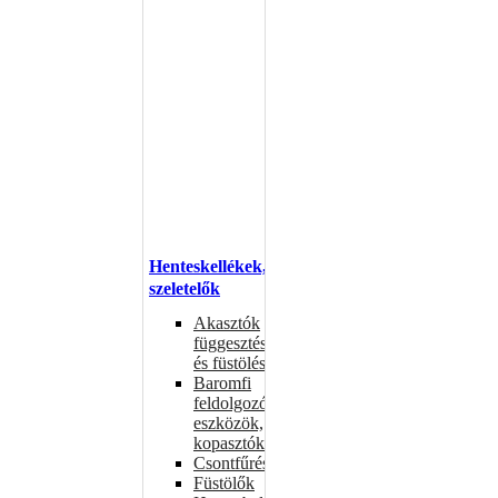
Henteskellékek,
szeletelők
Akasztók
függesztéshez
és füstöléshez
Baromfi
feldolgozó
eszközök,
kopasztók
Csontfűrészek
Füstölők