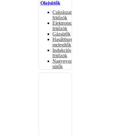
Olajsütők
Cukrászati
fritőzök
Elektromos
fritőzök
Gázsütők
Hasábburgonya
melegítők
Indukciós
fritőzök
Nagynyomású
sütők