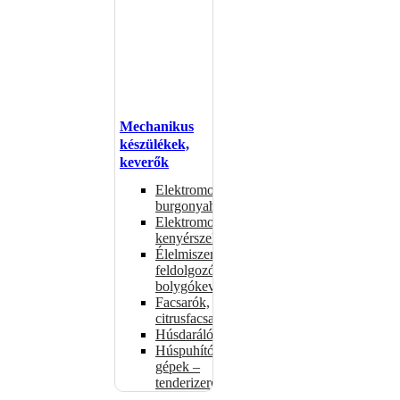
Mechanikus
készülékek,
keverők
Elektromos
burgonyahámozók
Elektromos
kenyérszeletelők
Élelmiszer-
feldolgozók –
bolygókeverők
Facsarók,
citrusfacsarók
Húsdarálók
Húspuhító
gépek –
tenderizerek