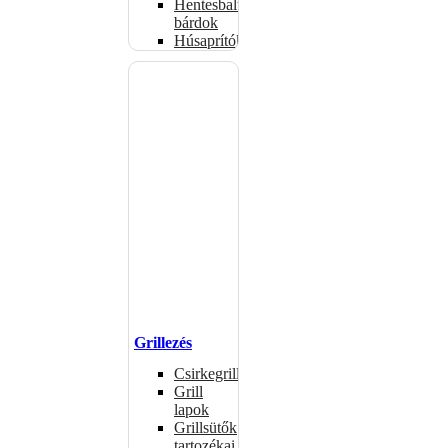
Hentesbalták,
bárdok
Húsaprítók
Grillezés
Csirkegrillek
Grill
lapok
Grillsütők
tartozékai