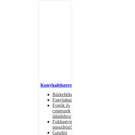
Konyhafelszerelés
Bárkellékek
Fagylaltadagolók
Fogók és
csipeszek
tálaláshoz
Fokhagymaprések,
passzírozók
Gasztro