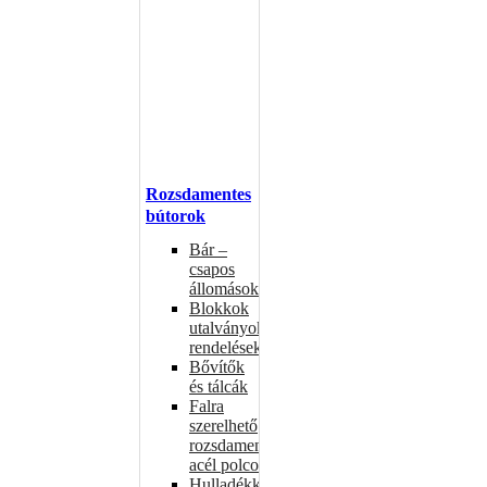
Rozsdamentes
bútorok
Bár –
csapos
állomások
Blokkok
utalványokhoz,
rendelésekhez
Bővítők
és tálcák
Falra
szerelhető
rozsdamentes
acél polcok
Hulladékkosarak