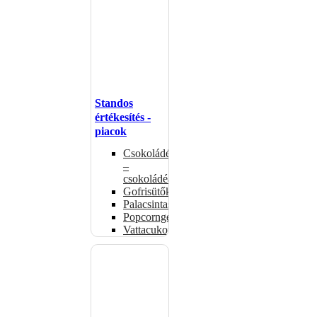
Standos
értékesítés -
piacok
Csokoládémelegítők
–
csokoládéadagolók
Gofrisütők
Palacsintasütők
Popcorngépek
Vattacukorgép