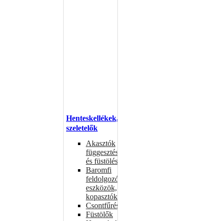
Henteskellékek,
szeletelők
Akasztók
függesztéshez
és füstöléshez
Baromfi
feldolgozó
eszközök,
kopasztók
Csontfűrészek
Füstölők