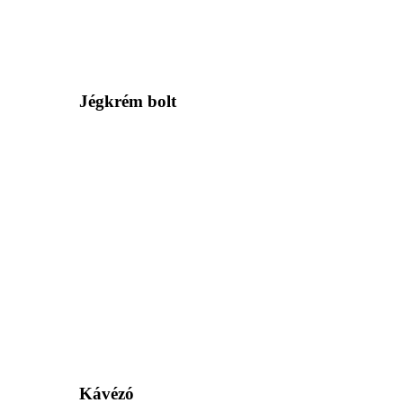
Jégkrém bolt
Kávézó