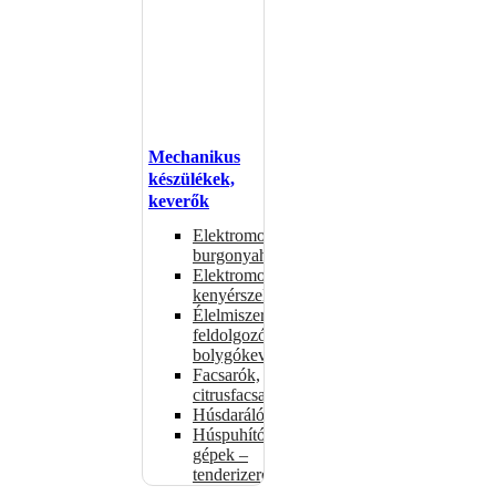
Mechanikus
készülékek,
keverők
Elektromos
burgonyahámozók
Elektromos
kenyérszeletelők
Élelmiszer-
feldolgozók –
bolygókeverők
Facsarók,
citrusfacsarók
Húsdarálók
Húspuhító
gépek –
tenderizerek