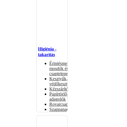
Higiénia -
takarítás
Érintésmentes
mosdók és
csaptelepek
Kesztyűk,
védőkesztyűk
Kézszárítók
Papírtörlő-
adagolók
Rovarcsapdák
Szappanadagolók