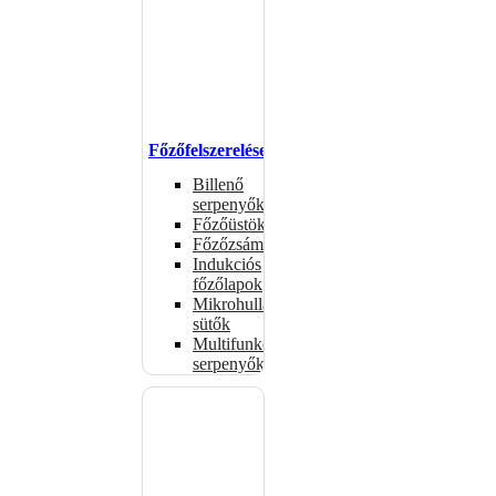
Főzőfelszerelések
Billenő
serpenyők
Főzőüstök
Főzőzsámolyok
Indukciós
főzőlapok
Mikrohullámú
sütők
Multifunkciós
serpenyők