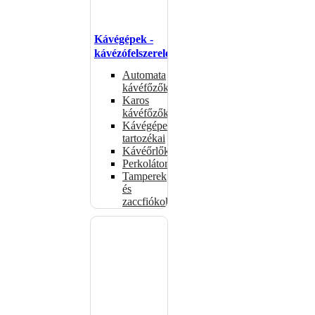
Kávégépek -
kávézófelszerelés
Automata
kávéfőzők
Karos
kávéfőzők
Kávégépek
tartozékai
Kávéőrlők
Perkolátorok
Tamperek
és
zaccfiókok