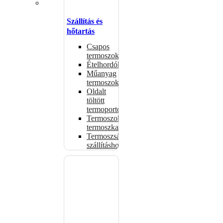
Szállítás és
hőtartás
Csapos
termoszok
Ételhordók
Műanyag
termoszok
Oldalt
töltött
termoportok
Termoszok,
termoszkannák
Termoszsákok
szállításhoz