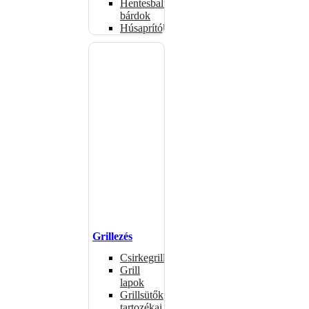
Hentesbalták,
bárdok
Húsaprítók
Grillezés
Csirkegrillek
Grill
lapok
Grillsütők
tartozékai