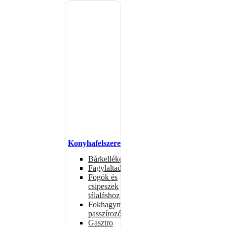
Konyhafelszerelés
Bárkellékek
Fagylaltadagolók
Fogók és
csipeszek
tálaláshoz
Fokhagymaprések,
passzírozók
Gasztro