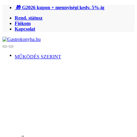
Ugrás
Ugrás
🎁 G2026 kupon + mennyiségi kedv. 5%-ig
a
a
Rend. státusz
navigációhoz
tartalomra
Fiókom
Kapcsolat
Open
Close
MŰKÖDÉS SZERINT