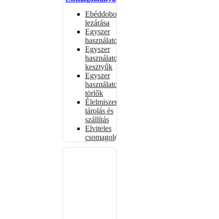
Ebéddobozok
lezárása
Egyszer
használatos
Egyszer
használatos
kesztyűk
Egyszer
használatos
törlők
Élelmiszer-
tárolás és
szállítás
Elviteles
csomagolóanyagok