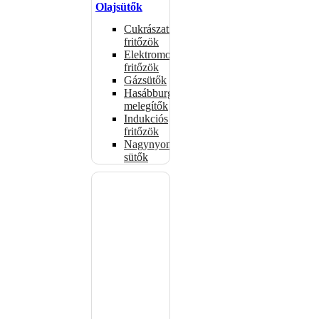
Olajsütők
Cukrászati
fritőzök
Elektromos
fritőzök
Gázsütők
Hasábburgonya
melegítők
Indukciós
fritőzök
Nagynyomású
sütők