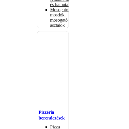
és hamutartók
Mosogatók,
mosdók,
mosogató
asztalok
Pizzéria
berendezések
Pizza