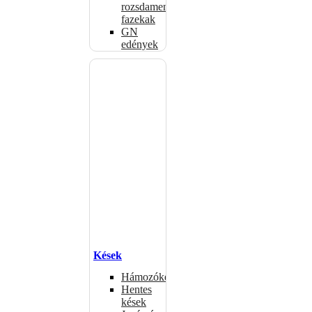
rozsdamentes
fazekak
GN
edények
Kések
Hámozókések
Hentes
kések