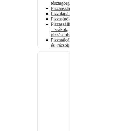
tésztagörgők
Pizzaasztalok
Pizzalapátok
Pizzasütők
Pizzaszállítás
– zsákok,
pizzásdobozok
Pizzatálcák
és -rácsok