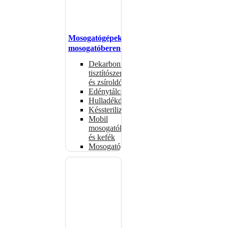
Mosogatógépek,
mosogatóberendezések
Dekarbonizáló
tisztítószerek
és zsíroldók
Edénytálcák
Hulladékdarálók
Késsterilizátorok
Mobil
mosogatók
és kefék
Mosogatógépkosarak