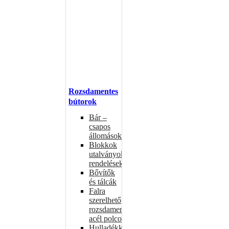
Rozsdamentes
bútorok
Bár –
csapos
állomások
Blokkok
utalványokhoz,
rendelésekhez
Bővítők
és tálcák
Falra
szerelhető
rozsdamentes
acél polcok
Hulladékkosarak