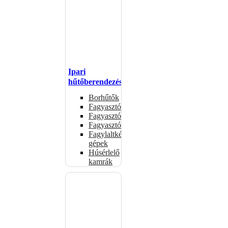
Ipari
hűtőberendezések
Borhűtők
Fagyasztóasztalok
Fagyasztóládák
Fagyasztószekrények
Fagylaltkészítő
gépek
Húsérlelő
kamrák