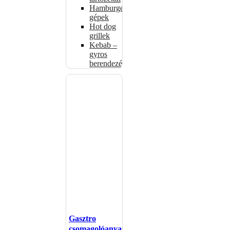
Hamburgerformázó
gépek
Hot dog
grillek
Kebab –
gyros
berendezés
Gasztro
csomagolóanyagok