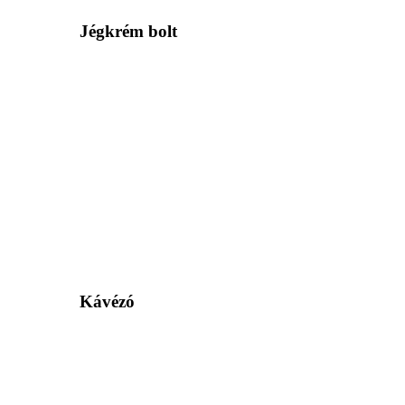
Jégkrém bolt
Kávézó