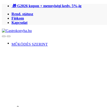
Ugrás
Ugrás
🎁 G2026 kupon + mennyiségi kedv. 5%-ig
a
a
Rend. státusz
navigációhoz
tartalomra
Fiókom
Kapcsolat
Open
Close
MŰKÖDÉS SZERINT