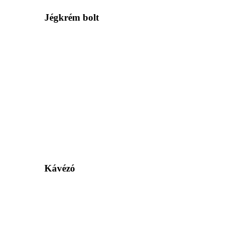
Jégkrém bolt
Kávézó