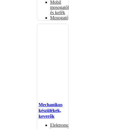
Mobil
mosogatók
és kefék
Mosogatógépkosarak
Mechanikus
készülékek,
keverők
Elektromos