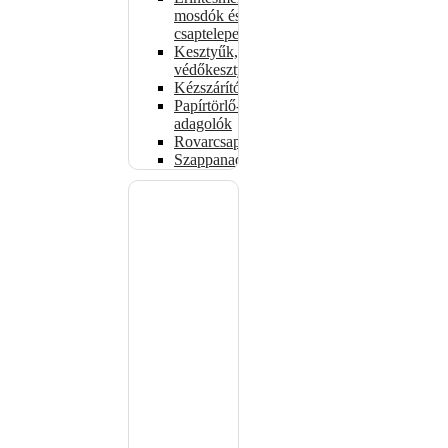
mosdók és
csaptelepek
Kesztyűk,
védőkesztyűk
Kézszárítók
Papírtörlő-
adagolók
Rovarcsapdák
Szappanadagolók