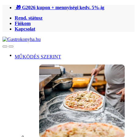
Ugrás
Ugrás
🎁 G2026 kupon + mennyiségi kedv. 5%-ig
a
a
Rend. státusz
navigációhoz
tartalomra
Fiókom
Kapcsolat
Open
Close
MŰKÖDÉS SZERINT