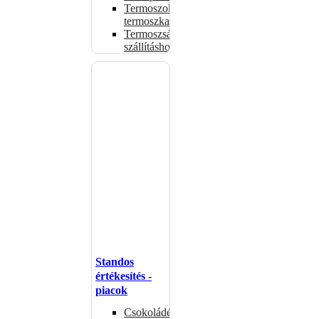
Termoszok,
termoszkannák
Termoszsákok
szállításhoz
Standos
értékesítés -
piacok
Csokoládémelegítők