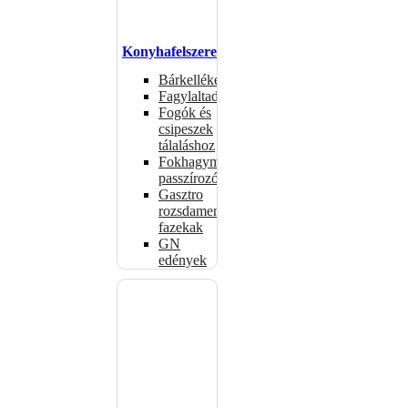
Konyhafelszerelés
Bárkellékek
Fagylaltadagolók
Fogók és
csipeszek
tálaláshoz
Fokhagymaprések,
passzírozók
Gasztro
rozsdamentes
fazekak
GN
edények