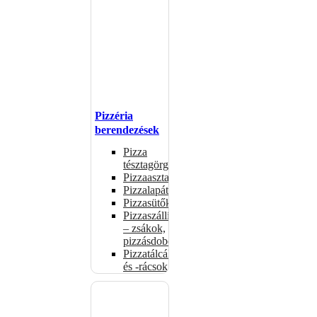
Pizzéria
berendezések
Pizza
tésztagörgők
Pizzaasztalok
Pizzalapátok
Pizzasütők
Pizzaszállítás
– zsákok,
pizzásdobozok
Pizzatálcák
és -rácsok