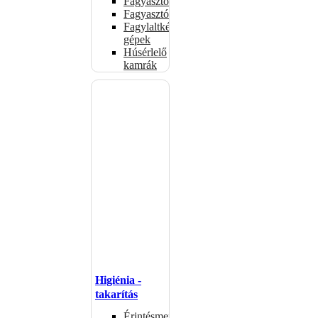
Fagyasztóládák
Fagyasztószekrények
Fagylaltkészítő
gépek
Húsérlelő
kamrák
Higiénia -
takarítás
Érintésmentes