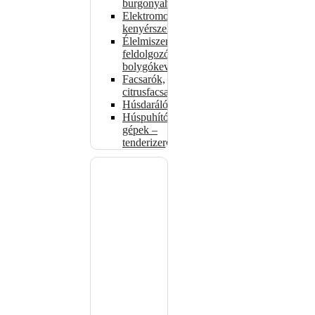
burgonyahámozók
Elektromos
kenyérszeletelők
Élelmiszer-
feldolgozók –
bolygókeverők
Facsarók,
citrusfacsarók
Húsdarálók
Húspuhító
gépek –
tenderizerek