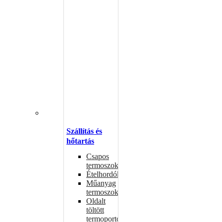
Szállítás és
hőtartás
Csapos
termoszok
Ételhordók
Műanyag
termoszok
Oldalt
töltött
termoportok