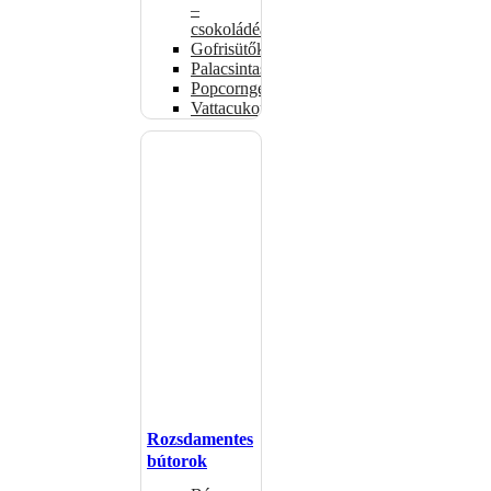
–
csokoládéadagolók
Gofrisütők
Palacsintasütők
Popcorngépek
Vattacukorgép
Rozsdamentes
bútorok