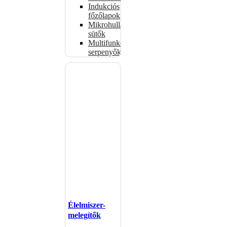
Indukciós
főzőlapok
Mikrohullámú
sütők
Multifunkciós
serpenyők
Élelmiszer-
melegítők