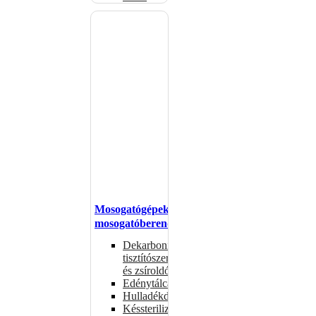
Mosogatógépek,
mosogatóberendezések
Dekarbonizáló
tisztítószerek
és zsíroldók
Edénytálcák
Hulladékdarálók
Késsterilizátorok