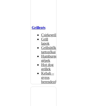
Grillezés
Csirkegrillek
Grill
lapok
Grillsütők
tartozékai
Hamburgerformázó
gépek
Hot dog
grillek
Kebab –
gyros
berendezés