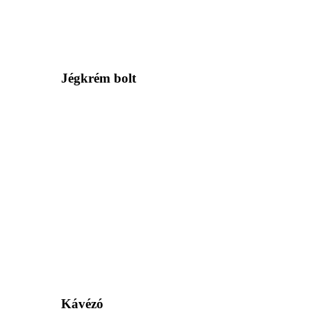
Jégkrém bolt
Kávézó