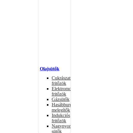
Olajsütők
Cukrászati
fritőzök
Elektromos
fritőzök
Gázsütők
Hasábburgonya
melegítők
Indukciós
fritőzök
Nagynyomású
sütők