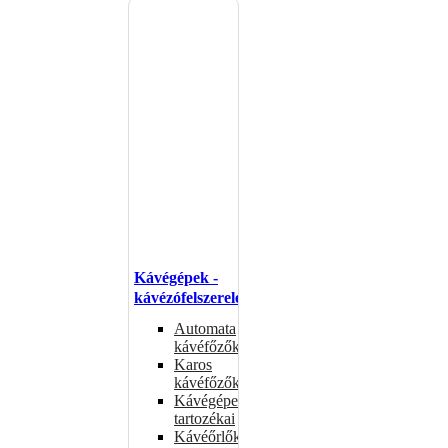
Kávégépek -
kávézófelszerelés
Automata
kávéfőzők
Karos
kávéfőzők
Kávégépek
tartozékai
Kávéőrlők