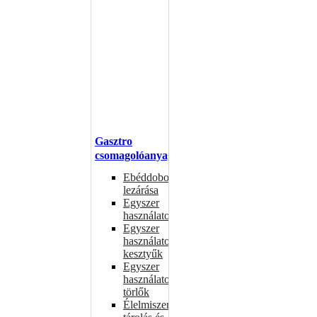
Gasztro
csomagolóanyagok
Ebéddobozok
lezárása
Egyszer
használatos
Egyszer
használatos
kesztyűk
Egyszer
használatos
törlők
Élelmiszer-