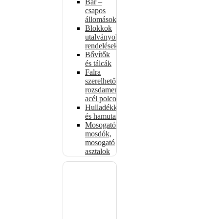
Bár –
csapos
állomások
Blokkok
utalványokhoz,
rendelésekhez
Bővítők
és tálcák
Falra
szerelhető
rozsdamentes
acél polcok
Hulladékkosarak
és hamutartók
Mosogatók,
mosdók,
mosogató
asztalok