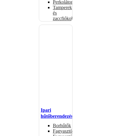
Perkolátorok
Tamperek
és
zaccfiókok
Ipari
hűtőberendezések
Borhűtők
Fagyasztóasztalok