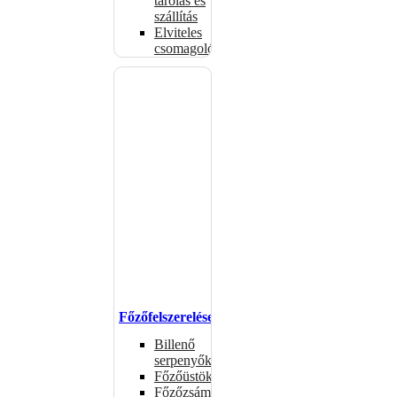
tárolás és
szállítás
Elviteles
csomagolóanyagok
Főzőfelszerelések
Billenő
serpenyők
Főzőüstök
Főzőzsámolyok