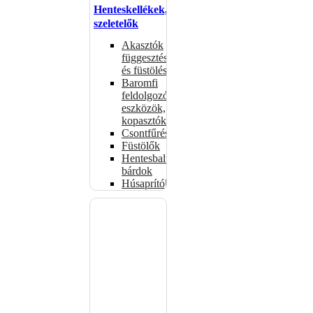
Henteskellékek,
szeletelők
Akasztók
függesztéshez
és füstöléshez
Baromfi
feldolgozó
eszközök,
kopasztók
Csontfűrészek
Füstölők
Hentesbalták,
bárdok
Húsaprítók