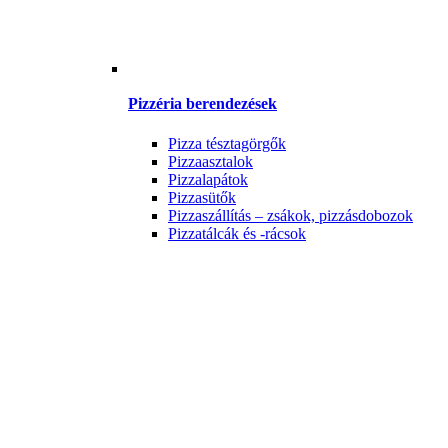
Pizzéria berendezések
Pizza tésztagörgők
Pizzaasztalok
Pizzalapátok
Pizzasütők
Pizzaszállítás – zsákok, pizzásdobozok
Pizzatálcák és -rácsok