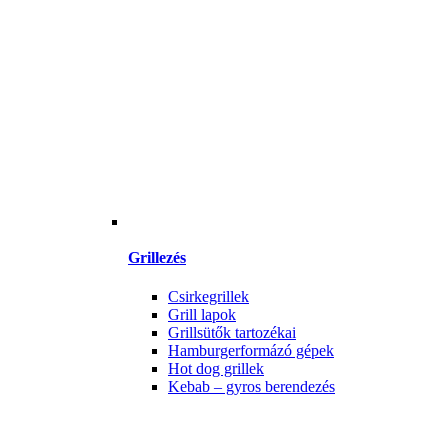
Grillezés
Csirkegrillek
Grill lapok
Grillsütők tartozékai
Hamburgerformázó gépek
Hot dog grillek
Kebab – gyros berendezés