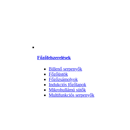
Főzőfelszerelések
Billenő serpenyők
Főzőüstök
Főzőzsámolyok
Indukciós főzőlapok
Mikrohullámú sütők
Multifunkciós serpenyők