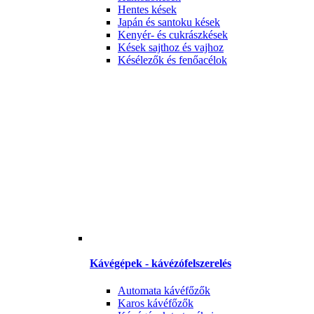
Hentes kések
Japán és santoku kések
Kenyér- és cukrászkések
Kések sajthoz és vajhoz
Késélezők és fenőacélok
Kávégépek - kávézófelszerelés
Automata kávéfőzők
Karos kávéfőzők