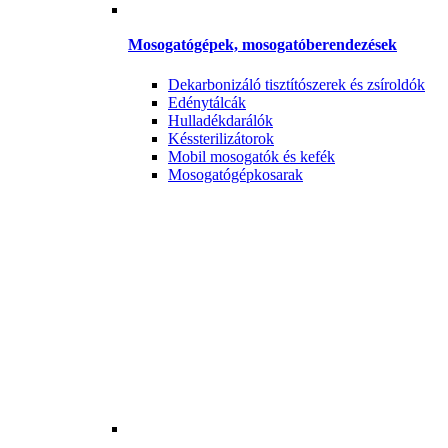
Mosogatógépek, mosogatóberendezések
Dekarbonizáló tisztítószerek és zsíroldók
Edénytálcák
Hulladékdarálók
Késsterilizátorok
Mobil mosogatók és kefék
Mosogatógépkosarak