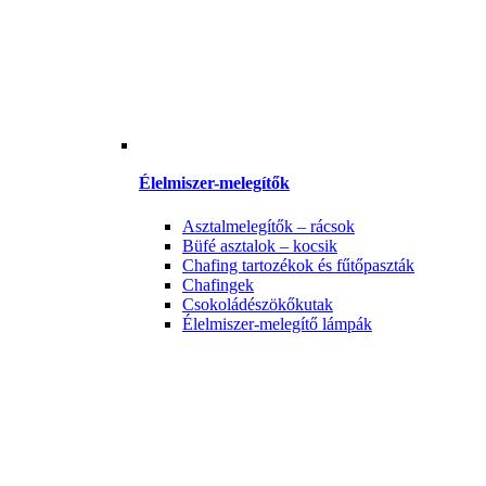
Élelmiszer-melegítők
Asztalmelegítők – rácsok
Büfé asztalok – kocsik
Chafing tartozékok és fűtőpaszták
Chafingek
Csokoládészökőkutak
Élelmiszer-melegítő lámpák