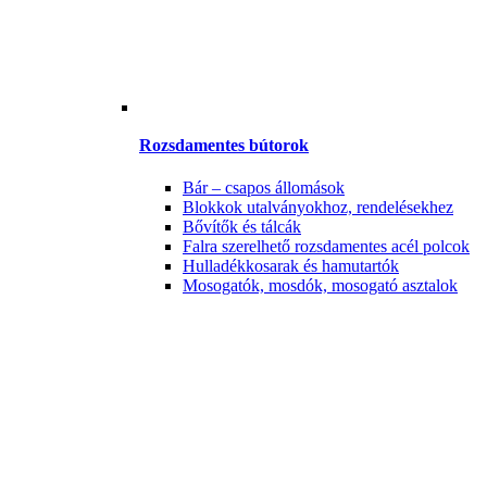
Rozsdamentes bútorok
Bár – csapos állomások
Blokkok utalványokhoz, rendelésekhez
Bővítők és tálcák
Falra szerelhető rozsdamentes acél polcok
Hulladékkosarak és hamutartók
Mosogatók, mosdók, mosogató asztalok