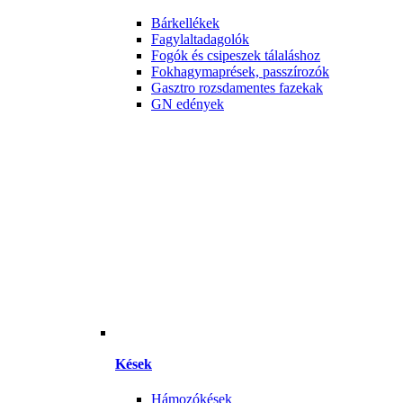
Bárkellékek
Fagylaltadagolók
Fogók és csipeszek tálaláshoz
Fokhagymaprések, passzírozók
Gasztro rozsdamentes fazekak
GN edények
Kések
Hámozókések