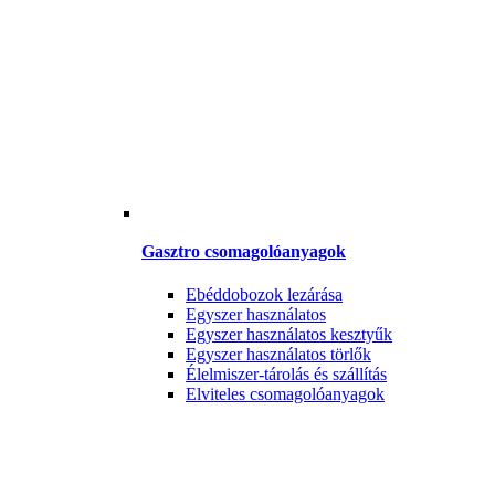
Gasztro csomagolóanyagok
Ebéddobozok lezárása
Egyszer használatos
Egyszer használatos kesztyűk
Egyszer használatos törlők
Élelmiszer-tárolás és szállítás
Elviteles csomagolóanyagok