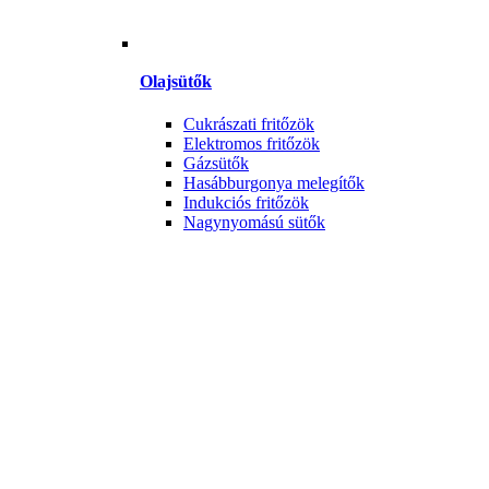
Olajsütők
Cukrászati fritőzök
Elektromos fritőzök
Gázsütők
Hasábburgonya melegítők
Indukciós fritőzök
Nagynyomású sütők