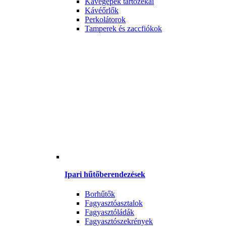
Kávégépek tartozékai
Kávéőrlők
Perkolátorok
Tamperek és zaccfiókok
Ipari hűtőberendezések
Borhűtők
Fagyasztóasztalok
Fagyasztóládák
Fagyasztószekrények