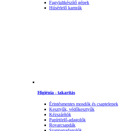
Fagylaltkészítő gépek
Húsérlelő kamrák
Higiénia - takarítás
Érintésmentes mosdók és csaptelepek
Kesztyűk, védőkesztyűk
Kézszárítók
Papírtörlő-adagolók
Rovarcsapdák
Szappanadagolók