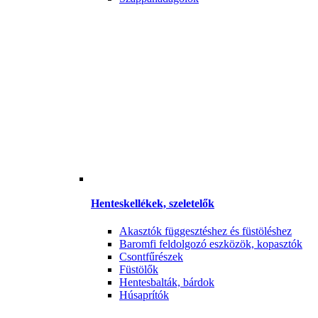
Henteskellékek, szeletelők
Akasztók függesztéshez és füstöléshez
Baromfi feldolgozó eszközök, kopasztók
Csontfűrészek
Füstölők
Hentesbalták, bárdok
Húsaprítók