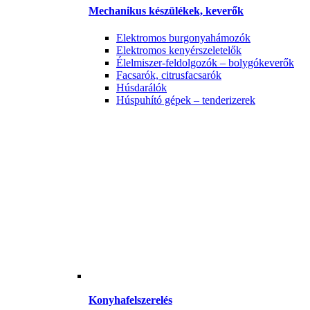
Mechanikus készülékek, keverők
Elektromos burgonyahámozók
Elektromos kenyérszeletelők
Élelmiszer-feldolgozók – bolygókeverők
Facsarók, citrusfacsarók
Húsdarálók
Húspuhító gépek – tenderizerek
Konyhafelszerelés