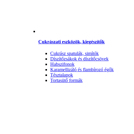
Cukrászati eszközök, kiegészítők
Cukrász spatulák, simítók
Díszítőzsákok és díszítőcsövek
Habszifonok
Karamellizáló és flambírozó égők
Tésztalapok
Tortasütő formák