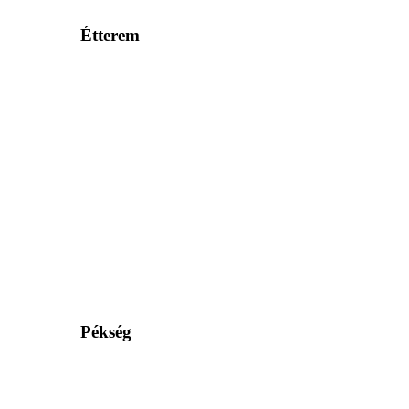
Étterem
Pékség