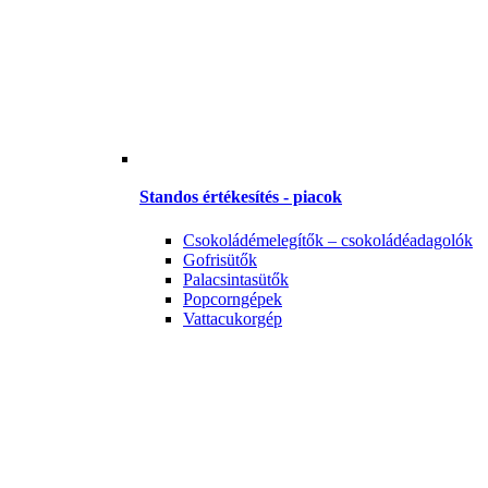
Standos értékesítés - piacok
Csokoládémelegítők – csokoládéadagolók
Gofrisütők
Palacsintasütők
Popcorngépek
Vattacukorgép