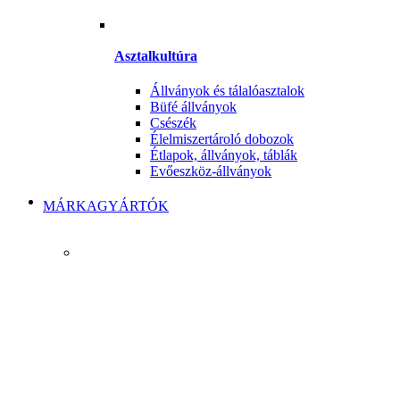
Asztalkultúra
Állványok és tálalóasztalok
Büfé állványok
Csészék
Élelmiszertároló dobozok
Étlapok, állványok, táblák
Evőeszköz-állványok
MÁRKAGYÁRTÓK