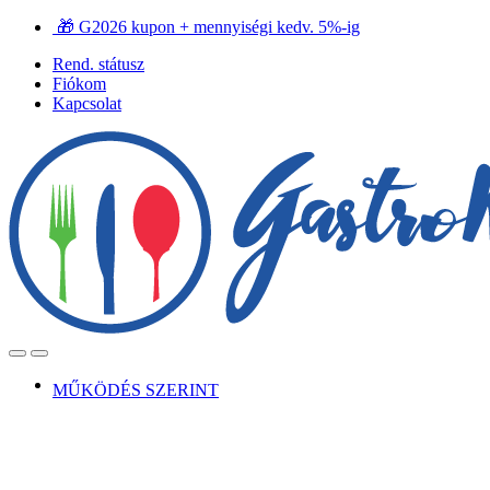
Ugrás
Ugrás
🎁 G2026 kupon + mennyiségi kedv. 5%-ig
a
a
Rend. státusz
navigációhoz
tartalomra
Fiókom
Kapcsolat
Open
Close
MŰKÖDÉS SZERINT