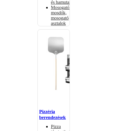
és hamutartók
Mosogatók,
mosdók,
mosogató
asztalok
Pizzéria
berendezések
Pizza