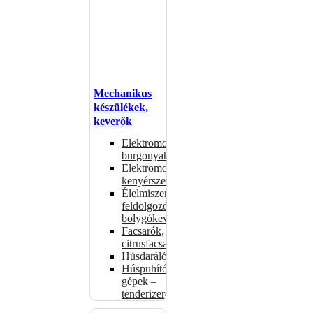
Mechanikus
készülékek,
keverők
Elektromos
burgonyahámozók
Elektromos
kenyérszeletelők
Élelmiszer-
feldolgozók –
bolygókeverők
Facsarók,
citrusfacsarók
Húsdarálók
Húspuhító
gépek –
tenderizerek