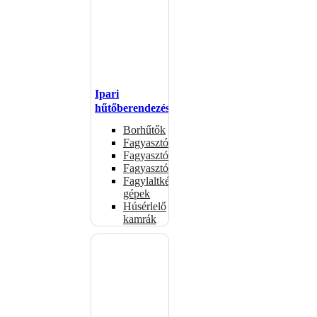
Ipari
hűtőberendezések
Borhűtők
Fagyasztóasztalok
Fagyasztóládák
Fagyasztószekrények
Fagylaltkészítő
gépek
Húsérlelő
kamrák