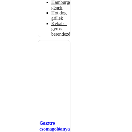
Hamburgerformázó
gépek
Hot dog
grillek
Kebab –
gyros
berendezés
Gasztro
csomagolóanyagok