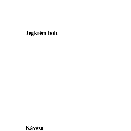
Jégkrém bolt
Kávézó