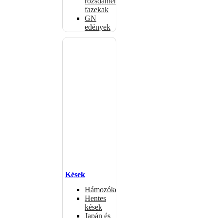
rozsdamentes
fazekak
GN
edények
Kések
Hámozókések
Hentes
kések
Japán és