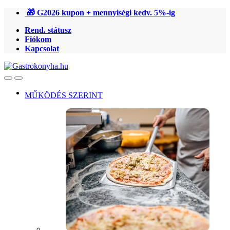
Ugrás
Ugrás
🎁 G2026 kupon + mennyiségi kedv. 5%-ig
a
a
Rend. státusz
navigációhoz
tartalomra
Fiókom
Kapcsolat
Open
Close
MŰKÖDÉS SZERINT