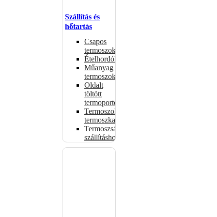
Szállítás és
hőtartás
Csapos
termoszok
Ételhordók
Műanyag
termoszok
Oldalt
töltött
termoportok
Termoszok,
termoszkannák
Termoszsákok
szállításhoz