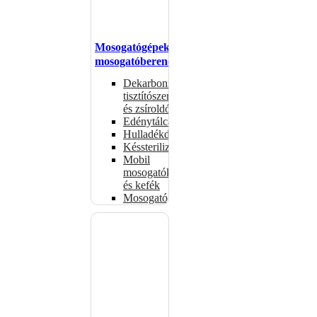
Mosogatógépek,
mosogatóberendezések
Dekarbonizáló
tisztítószerek
és zsíroldók
Edénytálcák
Hulladékdarálók
Késsterilizátorok
Mobil
mosogatók
és kefék
Mosogatógépkosarak