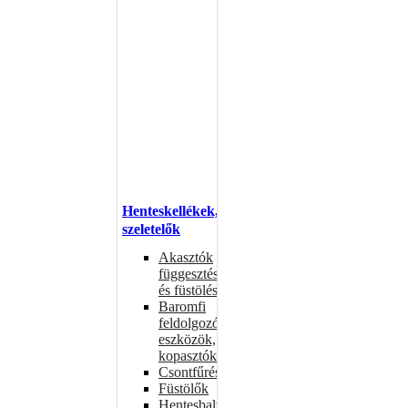
Henteskellékek,
szeletelők
Akasztók
függesztéshez
és füstöléshez
Baromfi
feldolgozó
eszközök,
kopasztók
Csontfűrészek
Füstölők
Hentesbalták,