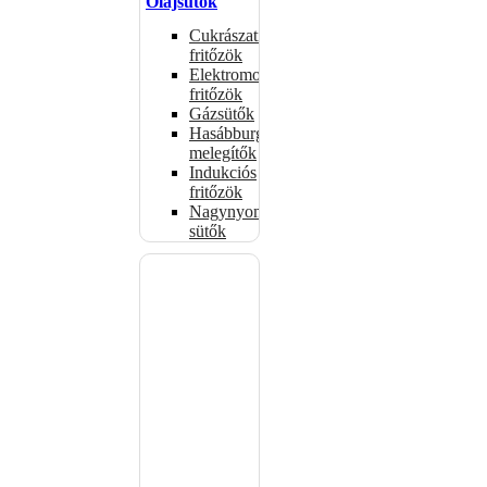
Olajsütők
Cukrászati
fritőzök
Elektromos
fritőzök
Gázsütők
Hasábburgonya
melegítők
Indukciós
fritőzök
Nagynyomású
sütők