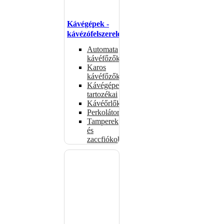
Kávégépek -
kávézófelszerelés
Automata
kávéfőzők
Karos
kávéfőzők
Kávégépek
tartozékai
Kávéőrlők
Perkolátorok
Tamperek
és
zaccfiókok