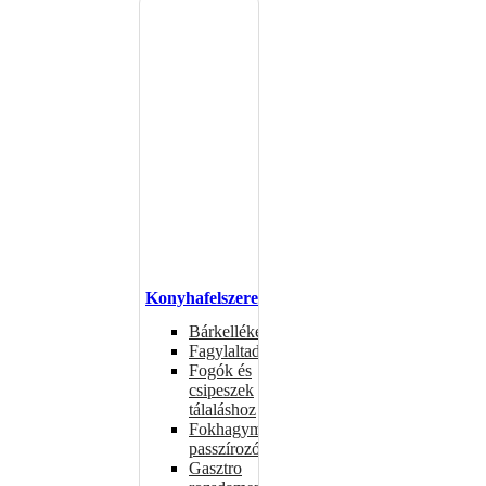
Konyhafelszerelés
Bárkellékek
Fagylaltadagolók
Fogók és
csipeszek
tálaláshoz
Fokhagymaprések,
passzírozók
Gasztro