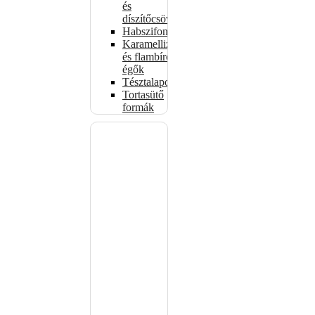
és
díszítőcsövek
Habszifonok
Karamellizáló
és flambírozó
égők
Tésztalapok
Tortasütő
formák