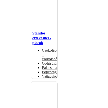
Standos
értékesítés -
piacok
Csokoládémelegítők
–
csokoládéadagolók
Gofrisütők
Palacsintasütők
Popcorngépek
Vattacukorgép