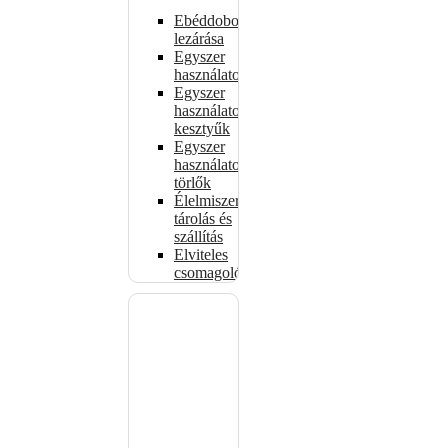
Ebéddobozok
lezárása
Egyszer
használatos
Egyszer
használatos
kesztyűk
Egyszer
használatos
törlők
Élelmiszer-
tárolás és
szállítás
Elviteles
csomagolóanyagok