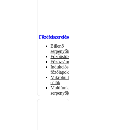
Főzőfelszerelések
Billenő
serpenyők
Főzőüstök
Főzőzsámolyok
Indukciós
főzőlapok
Mikrohullámú
sütők
Multifunkciós
serpenyők