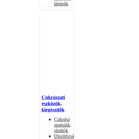
lámpák
Cukrászati
eszközök,
kiegészítők
Cukrász
spatulák,
simítók
Díszítőzsákok