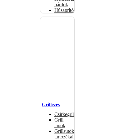
bárdok
Húsaprítók
Grillezés
Csirkegrillek
Grill
lapok
Grillsütők
tartozékai