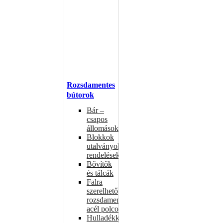
Rozsdamentes
bútorok
Bár –
csapos
állomások
Blokkok
utalványokhoz,
rendelésekhez
Bővítők
és tálcák
Falra
szerelhető
rozsdamentes
acél polcok
Hulladékkosarak