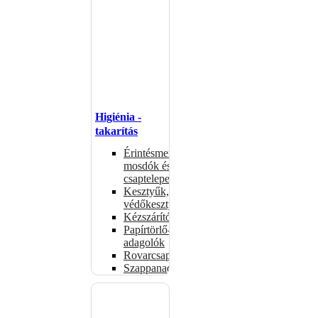
Higiénia -
takarítás
Érintésmentes
mosdók és
csaptelepek
Kesztyűk,
védőkesztyűk
Kézszárítók
Papírtörlő-
adagolók
Rovarcsapdák
Szappanadagolók