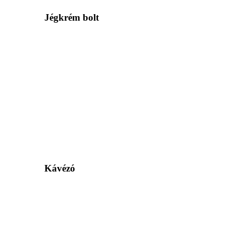
Jégkrém bolt
Kávézó