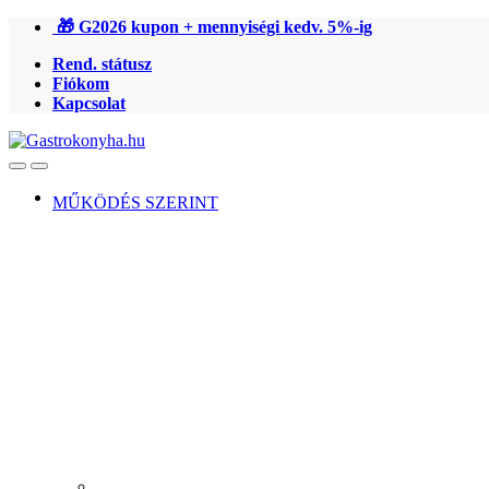
Ugrás
Ugrás
🎁 G2026 kupon + mennyiségi kedv. 5%-ig
a
a
Rend. státusz
navigációhoz
tartalomra
Fiókom
Kapcsolat
Open
Close
MŰKÖDÉS SZERINT