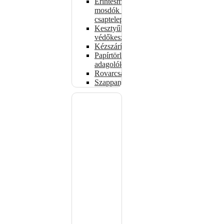
Érintésmentes
mosdók és
csaptelepek
Kesztyűk,
védőkesztyűk
Kézszárítók
Papírtörlő-
adagolók
Rovarcsapdák
Szappanadagolók