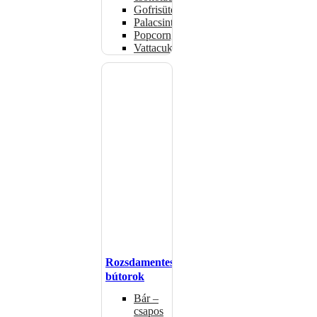
Gofrisütők
Palacsintasütők
Popcorngépek
Vattacukorgép
Rozsdamentes
bútorok
Bár –
csapos