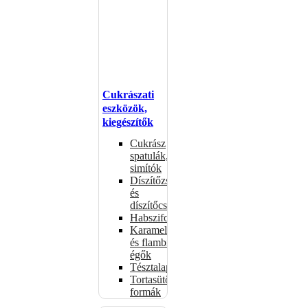
Cukrászati
eszközök,
kiegészítők
Cukrász
spatulák,
simítók
Díszítőzsákok
és
díszítőcsövek
Habszifonok
Karamellizáló
és flambírozó
égők
Tésztalapok
Tortasütő
formák