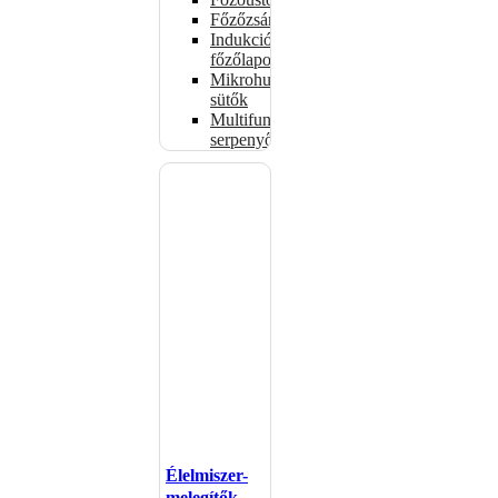
Főzőzsámolyok
Indukciós
főzőlapok
Mikrohullámú
sütők
Multifunkciós
serpenyők
Élelmiszer-
melegítők