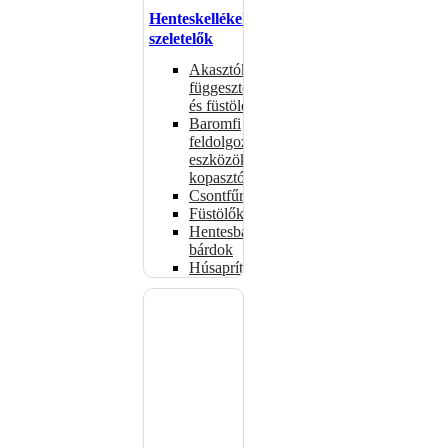
Henteskellékek,
szeletelők
Akasztók
függesztéshez
és füstöléshez
Baromfi
feldolgozó
eszközök,
kopasztók
Csontfűrészek
Füstölők
Hentesbalták,
bárdok
Húsaprítók