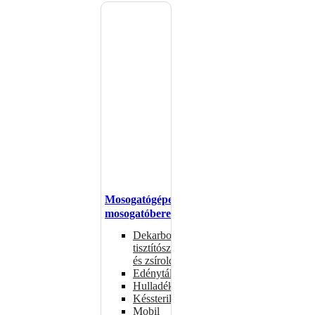
Mosogatógépek,
mosogatóberendezések
Dekarbonizáló
tisztítószerek
és zsíroldók
Edénytálcák
Hulladékdarálók
Késsterilizátorok
Mobil