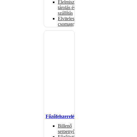
Élelmiszer-
tárolás és
szállítás
Elviteles
csomagolóanyagok
Főzőfelszerelések
Billenő
serpenyők
Főzőüstök