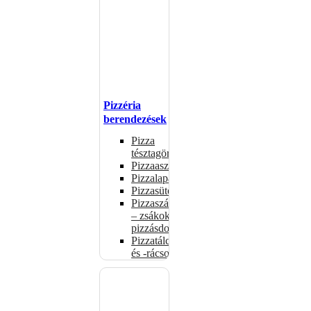
Pizzéria
berendezések
Pizza
tésztagörgők
Pizzaasztalok
Pizzalapátok
Pizzasütők
Pizzaszállítás
– zsákok,
pizzásdobozok
Pizzatálcák
és -rácsok