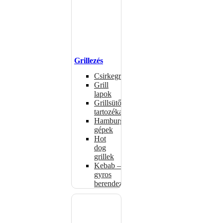
Grillezés
Csirkegrillek
Grill
lapok
Grillsütők
tartozékai
Hamburgerformázó
gépek
Hot
dog
grillek
Kebab –
gyros
berendezés