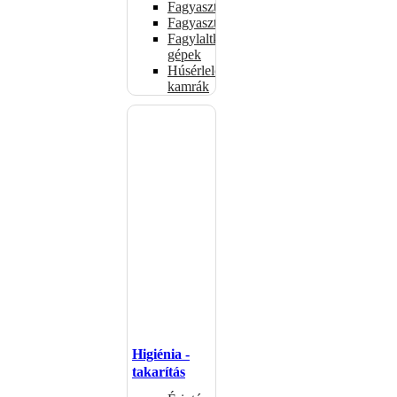
Fagyasztóládák
Fagyasztószekrények
Fagylaltkészítő
gépek
Húsérlelő
kamrák
Higiénia -
takarítás