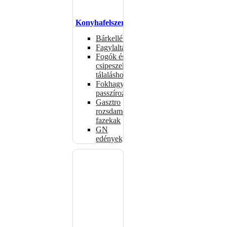
Konyhafelszerelés
Bárkellékek
Fagylaltadagolók
Fogók és
csipeszek
tálaláshoz
Fokhagymaprések,
passzírozók
Gasztro
rozsdamentes
fazekak
GN
edények