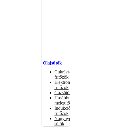
Olajsütők
Cukrászati
fritőzök
Elektromos
fritőzök
Gázsütők
Hasábburgonya
melegítők
Indukciós
fritőzök
Nagynyomású
sütők