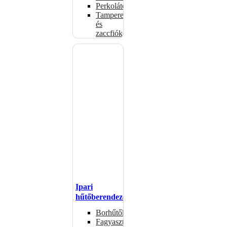
Perkolátorok
Tamperek
és
zaccfiókok
Ipari
hűtőberendezések
Borhűtők
Fagyasztóasztalok