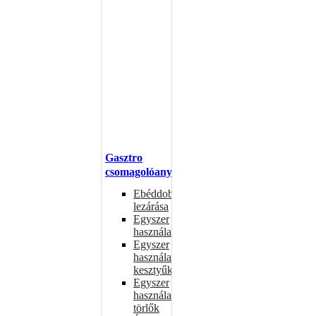
Gasztro
csomagolóanyagok
Ebéddobozok
lezárása
Egyszer
használatos
Egyszer
használatos
kesztyűk
Egyszer
használatos
törlők