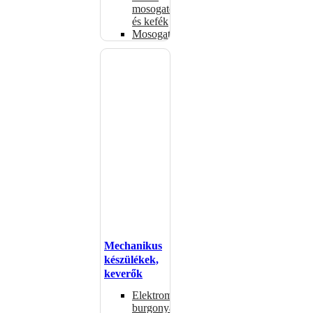
mosogatók
és kefék
Mosogatógépkosarak
Mechanikus
készülékek,
keverők
Elektromos
burgonyahámozók