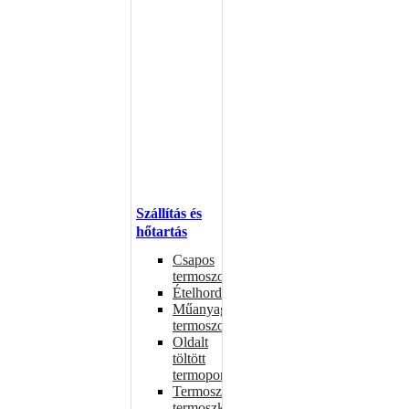
Szállítás és
hőtartás
Csapos
termoszok
Ételhordók
Műanyag
termoszok
Oldalt
töltött
termoportok
Termoszok,
termoszkannák