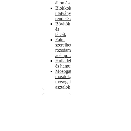
állomások
Blokkok
utalványokhoz,
rendelésekhez
Bővítők
és
tálcák
Falra
szerelhető
rozsdamentes
acél polcok
Hulladékkosarak
és hamutartók
Mosogatók,
mosdók,
mosogató
asztalok