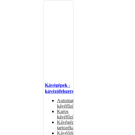
Kávégépek -
kávézófelszerelés
Automata
kávéfőzők
Karos
kávéfőzők
Kávégépek
tartozékai
Kávéőrlők