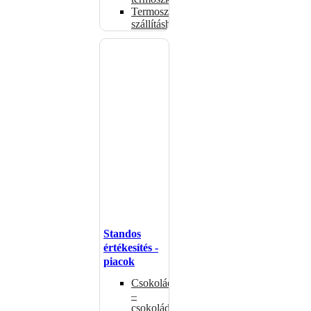
Termoszsákok
szállításhoz
Standos
értékesítés -
piacok
Csokoládémelegítők
–
csokoládéadagolók