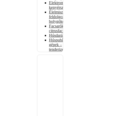
Elektromos
kenyérszeletelők
Élelmiszer-
feldolgozók –
bolygókeverők
Facsarók,
citrusfacsarók
Húsdarálók
Húspuhító
gépek –
tenderizerek