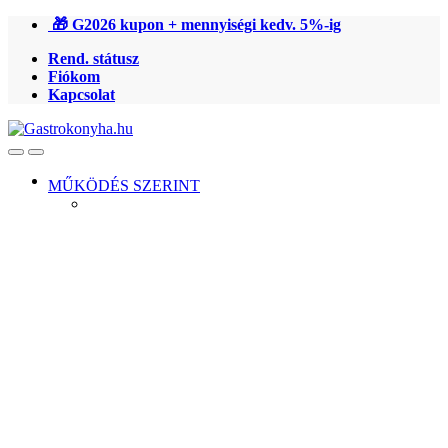
Ugrás
Ugrás
🎁 G2026 kupon + mennyiségi kedv. 5%-ig
a
a
Rend. státusz
navigációhoz
tartalomra
Fiókom
Kapcsolat
Open
Close
MŰKÖDÉS SZERINT