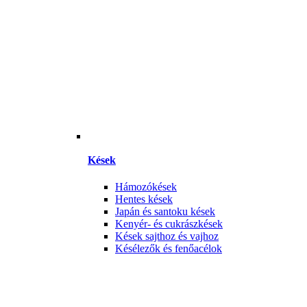
Kések
Hámozókések
Hentes kések
Japán és santoku kések
Kenyér- és cukrászkések
Kések sajthoz és vajhoz
Késélezők és fenőacélok