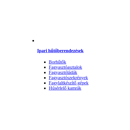
Ipari hűtőberendezések
Borhűtők
Fagyasztóasztalok
Fagyasztóládák
Fagyasztószekrények
Fagylaltkészítő gépek
Húsérlelő kamrák