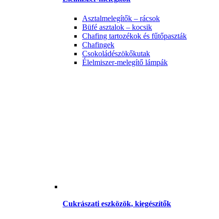
Asztalmelegítők – rácsok
Büfé asztalok – kocsik
Chafing tartozékok és fűtőpaszták
Chafingek
Csokoládészökőkutak
Élelmiszer-melegítő lámpák
Cukrászati eszközök, kiegészítők