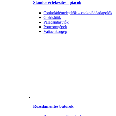
Standos értékesítés - piacok
Csokoládémelegítők – csokoládéadagolók
Gofrisütők
Palacsintasütők
Popcorngépek
Vattacukorgép
Rozsdamentes bútorok