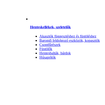
Henteskellékek, szeletelők
Akasztók függesztéshez és füstöléshez
Baromfi feldolgozó eszközök, kopasztók
Csontfűrészek
Füstölők
Hentesbalták, bárdok
Húsaprítók