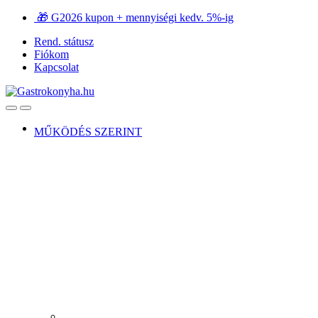
Ugrás
Ugrás
🎁 G2026 kupon + mennyiségi kedv. 5%-ig
a
a
Rend. státusz
navigációhoz
tartalomra
Fiókom
Kapcsolat
Open
Close
MŰKÖDÉS SZERINT