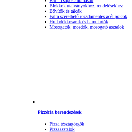
Bár – csapos állomások
Blokkok utalványokhoz, rendelésekhez
Bővítők és tálcák
Falra szerelhető rozsdamentes acél polcok
Hulladékkosarak és hamutartók
Mosogatók, mosdók, mosogató asztalok
Pizzéria berendezések
Pizza tésztagörgők
Pizzaasztalok