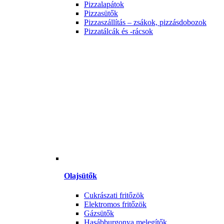
Pizzalapátok
Pizzasütők
Pizzaszállítás – zsákok, pizzásdobozok
Pizzatálcák és -rácsok
Olajsütők
Cukrászati fritőzök
Elektromos fritőzök
Gázsütők
Hasábburgonya melegítők