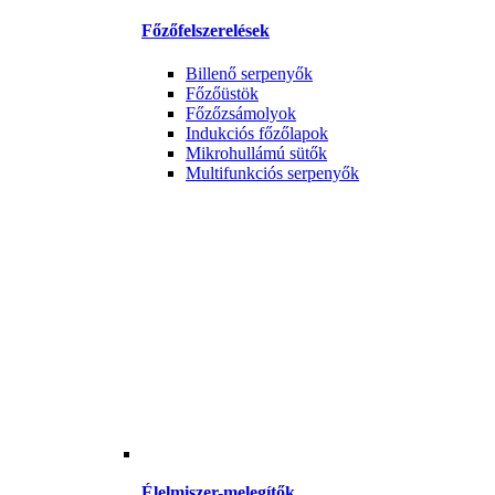
Főzőfelszerelések
Billenő serpenyők
Főzőüstök
Főzőzsámolyok
Indukciós főzőlapok
Mikrohullámú sütők
Multifunkciós serpenyők
Élelmiszer-melegítők