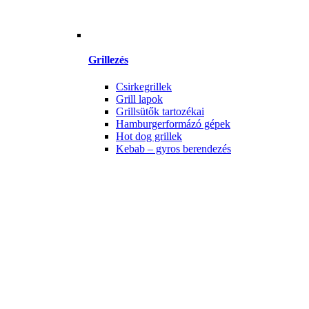
Grillezés
Csirkegrillek
Grill lapok
Grillsütők tartozékai
Hamburgerformázó gépek
Hot dog grillek
Kebab – gyros berendezés