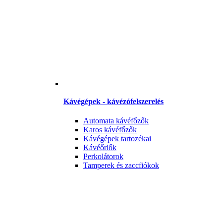
Kávégépek - kávézófelszerelés
Automata kávéfőzők
Karos kávéfőzők
Kávégépek tartozékai
Kávéőrlők
Perkolátorok
Tamperek és zaccfiókok