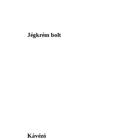
Jégkrém bolt
Kávézó