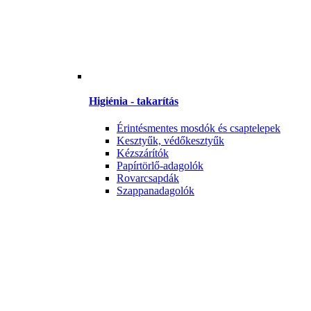
Higiénia - takarítás
Érintésmentes mosdók és csaptelepek
Kesztyűk, védőkesztyűk
Kézszárítók
Papírtörlő-adagolók
Rovarcsapdák
Szappanadagolók