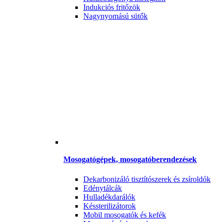
Indukciós fritőzök
Nagynyomású sütők
Mosogatógépek, mosogatóberendezések
Dekarbonizáló tisztítószerek és zsíroldók
Edénytálcák
Hulladékdarálók
Késsterilizátorok
Mobil mosogatók és kefék