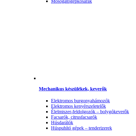
Mosogatógépkosarak
Mechanikus készülékek, keverők
Elektromos burgonyahámozók
Elektromos kenyérszeletelők
Élelmiszer-feldolgozók – bolygókeverők
Facsarók, citrusfacsarók
Húsdarálók
Húspuhító gépek – tenderizerek