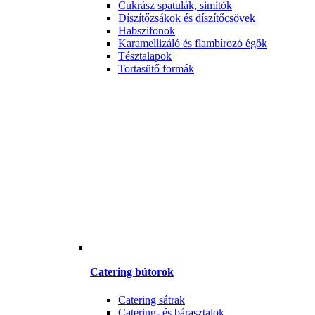
Cukrász spatulák, simítók
Díszítőzsákok és díszítőcsövek
Habszifonok
Karamellizáló és flambírozó égők
Tésztalapok
Tortasütő formák
Catering bútorok
Catering sátrak
Catering- és bárasztalok