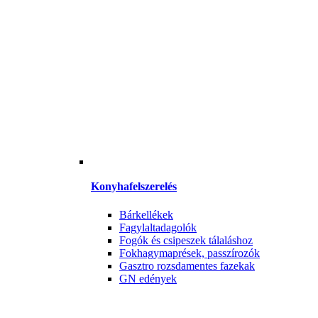
Konyhafelszerelés
Bárkellékek
Fagylaltadagolók
Fogók és csipeszek tálaláshoz
Fokhagymaprések, passzírozók
Gasztro rozsdamentes fazekak
GN edények