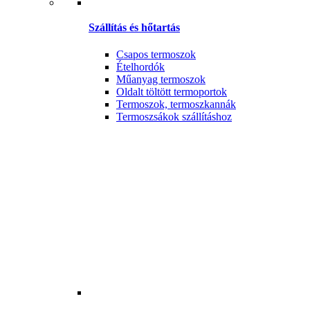
Szállítás és hőtartás
Csapos termoszok
Ételhordók
Műanyag termoszok
Oldalt töltött termoportok
Termoszok, termoszkannák
Termoszsákok szállításhoz