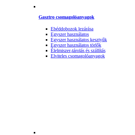
Gasztro csomagolóanyagok
Ebéddobozok lezárása
Egyszer használatos
Egyszer használatos kesztyűk
Egyszer használatos törlők
Élelmiszer-tárolás és szállítás
Elviteles csomagolóanyagok