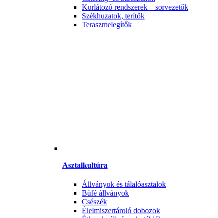
Korlátozó rendszerek – sorvezetők
Székhuzatok, terítők
Teraszmelegítők
Asztalkultúra
Állványok és tálalóasztalok
Büfé állványok
Csészék
Élelmiszertároló dobozok