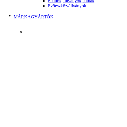
Étlapok, állványok, táblák
Evőeszköz-állványok
MÁRKAGYÁRTÓK