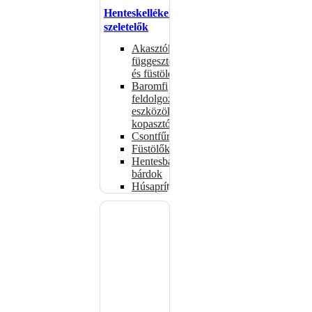
Henteskellékek,
szeletelők
Akasztók
függesztéshez
és füstöléshez
Baromfi
feldolgozó
eszközök,
kopasztók
Csontfűrészek
Füstölők
Hentesbalták,
bárdok
Húsaprítók