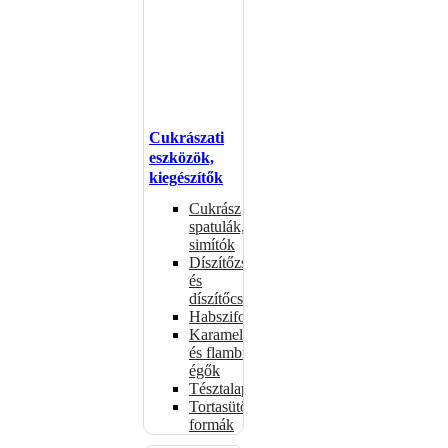
Cukrászati
eszközök,
kiegészítők
Cukrász
spatulák,
simítók
Díszítőzsákok
és
díszítőcsövek
Habszifonok
Karamellizáló
és flambírozó
égők
Tésztalapok
Tortasütő
formák