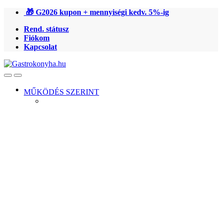
Ugrás
Ugrás
🎁 G2026 kupon + mennyiségi kedv. 5%-ig
a
a
Rend. státusz
navigációhoz
tartalomra
Fiókom
Kapcsolat
Open
Close
MŰKÖDÉS SZERINT