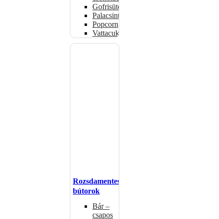
Gofrisütők
Palacsintasütők
Popcorngépek
Vattacukorgép
Rozsdamentes
bútorok
Bár –
csapos