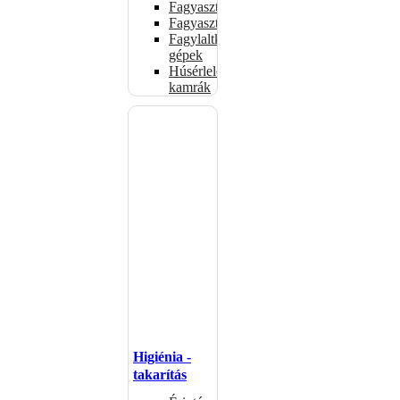
Fagyasztóládák
Fagyasztószekrények
Fagylaltkészítő
gépek
Húsérlelő
kamrák
Higiénia -
takarítás