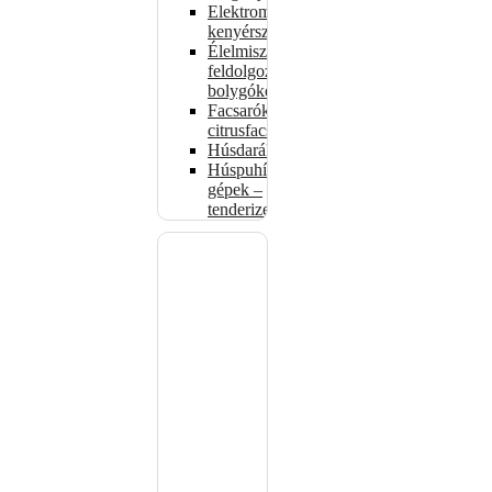
Elektromos
kenyérszeletelők
Élelmiszer-
feldolgozók –
bolygókeverők
Facsarók,
citrusfacsarók
Húsdarálók
Húspuhító
gépek –
tenderizerek