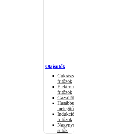
Olajsütők
Cukrászati
fritőzök
Elektromos
fritőzök
Gázsütők
Hasábburgonya
melegítők
Indukciós
fritőzök
Nagynyomású
sütők