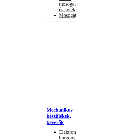
mosogatók
és kefék
Mosogatógépkosarak
Mechanikus
készülékek,
keverők
Elektromos
burgonyahámozók