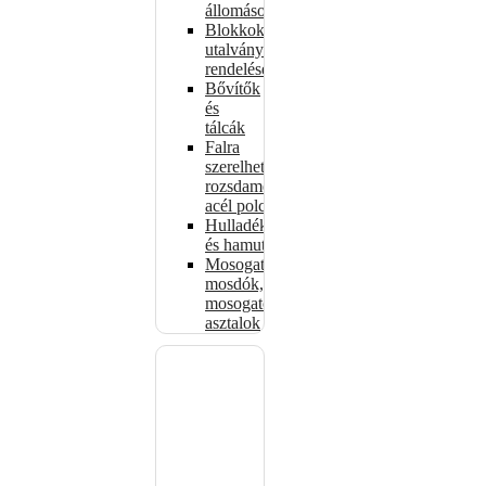
állomások
Blokkok
utalványokhoz,
rendelésekhez
Bővítők
és
tálcák
Falra
szerelhető
rozsdamentes
acél polcok
Hulladékkosarak
és hamutartók
Mosogatók,
mosdók,
mosogató
asztalok