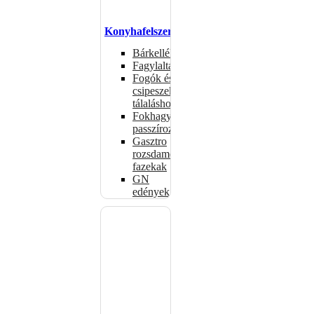
Konyhafelszerelés
Bárkellékek
Fagylaltadagolók
Fogók és
csipeszek
tálaláshoz
Fokhagymaprések,
passzírozók
Gasztro
rozsdamentes
fazekak
GN
edények