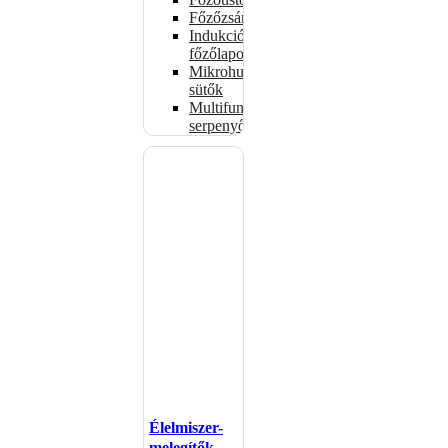
Főzőzsámolyok
Indukciós
főzőlapok
Mikrohullámú
sütők
Multifunkciós
serpenyők
Élelmiszer-
melegítők