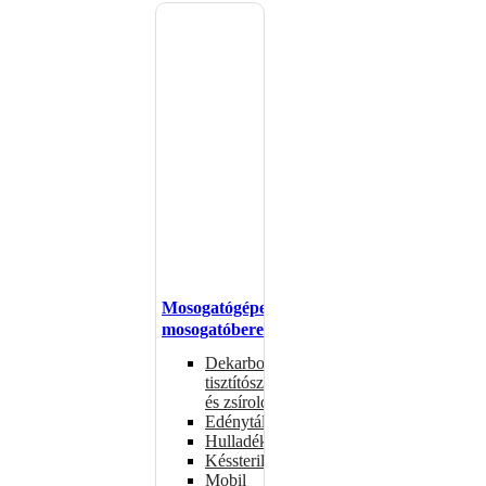
Mosogatógépek,
mosogatóberendezések
Dekarbonizáló
tisztítószerek
és zsíroldók
Edénytálcák
Hulladékdarálók
Késsterilizátorok
Mobil