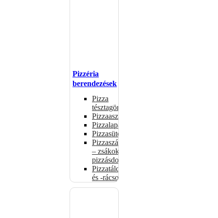
Pizzéria
berendezések
Pizza
tésztagörgők
Pizzaasztalok
Pizzalapátok
Pizzasütők
Pizzaszállítás
– zsákok,
pizzásdobozok
Pizzatálcák
és -rácsok