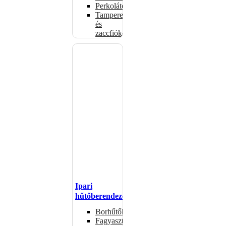
Perkolátorok
Tamperek
és
zaccfiókok
Ipari
hűtőberendezések
Borhűtők
Fagyasztóasztalok