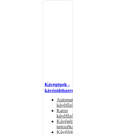
Kávégépek -
kávézófelszerelés
Automata
kávéfőzők
Karos
kávéfőzők
Kávégépek
tartozékai
Kávéőrlők