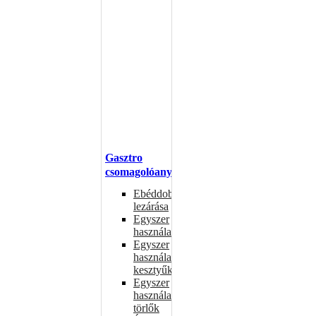
Gasztro
csomagolóanyagok
Ebéddobozok
lezárása
Egyszer
használatos
Egyszer
használatos
kesztyűk
Egyszer
használatos
törlők