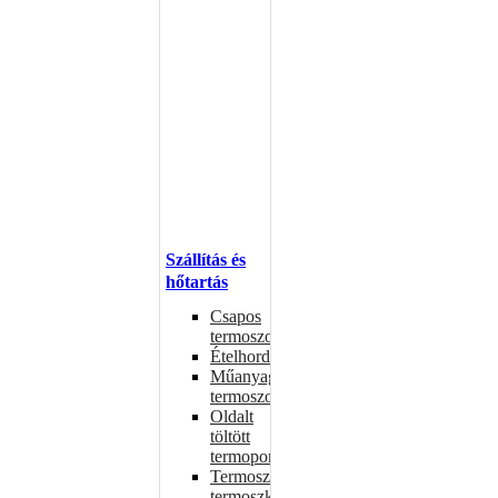
Szállítás és
hőtartás
Csapos
termoszok
Ételhordók
Műanyag
termoszok
Oldalt
töltött
termoportok
Termoszok,
termoszkannák