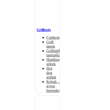
Grillezés
Csirkegrillek
Grill
lapok
Grillsütők
tartozékai
Hamburgerformázó
gépek
Hot
dog
grillek
Kebab –
gyros
berendezés