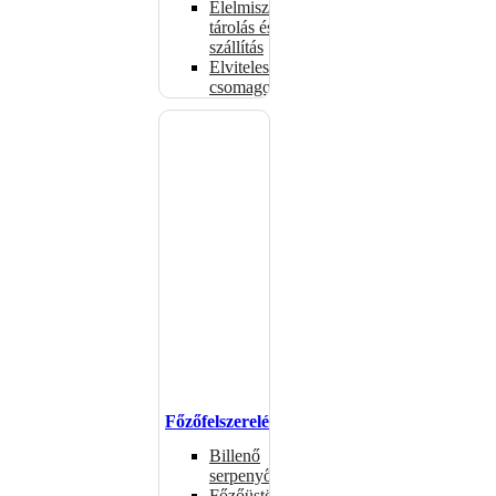
Élelmiszer-
tárolás és
szállítás
Elviteles
csomagolóanyagok
Főzőfelszerelések
Billenő
serpenyők
Főzőüstök