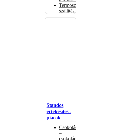
Termoszsákok
szállításhoz
Standos
értékesítés -
piacok
Csokoládémelegítők
–
csokoládéadagolók