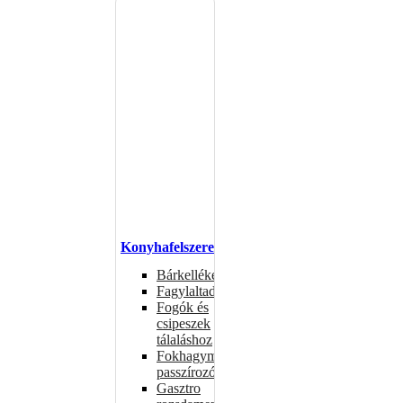
Konyhafelszerelés
Bárkellékek
Fagylaltadagolók
Fogók és
csipeszek
tálaláshoz
Fokhagymaprések,
passzírozók
Gasztro