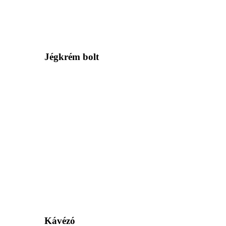
Jégkrém bolt
Kávézó