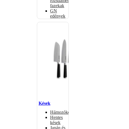
rozsdamentes
fazekak
GN
edények
Kések
Hámozókések
Hentes
kések
Japán és