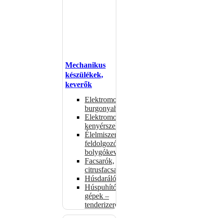
Mechanikus
készülékek,
keverők
Elektromos
burgonyahámozók
Elektromos
kenyérszeletelők
Élelmiszer-
feldolgozók –
bolygókeverők
Facsarók,
citrusfacsarók
Húsdarálók
Húspuhító
gépek –
tenderizerek