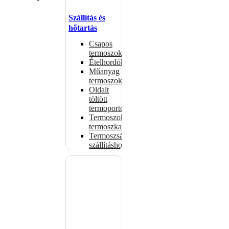
Szállítás és
hőtartás
Csapos
termoszok
Ételhordók
Műanyag
termoszok
Oldalt
töltött
termoportok
Termoszok,
termoszkannák
Termoszsákok
szállításhoz