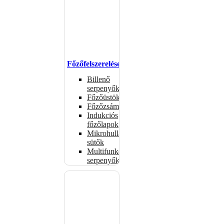
Főzőfelszerelések
Billenő
serpenyők
Főzőüstök
Főzőzsámolyok
Indukciós
főzőlapok
Mikrohullámú
sütők
Multifunkciós
serpenyők