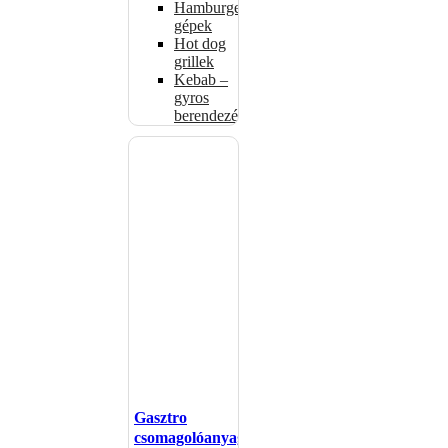
Hamburgerformázó
gépek
Hot dog
grillek
Kebab –
gyros
berendezés
Gasztro
csomagolóanyagok