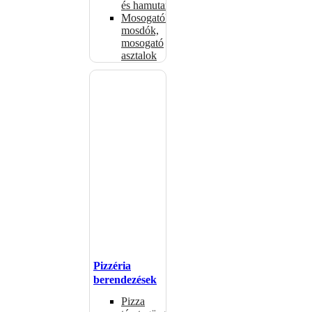
és hamutartók
Mosogatók,
mosdók,
mosogató
asztalok
Pizzéria
berendezések
Pizza