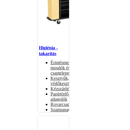
Higiénia -
takarítás
Érintésmentes
mosdók és
csaptelepek
Kesztyűk,
védőkesztyűk
Kézszárítók
Papírtörlő-
adagolók
Rovarcsapdák
Szappanadagolók