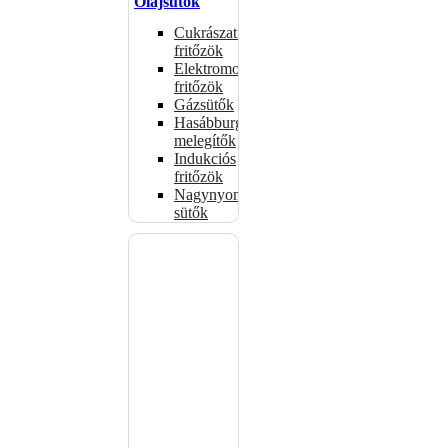
Olajsütők
Cukrászati
fritőzök
Elektromos
fritőzök
Gázsütők
Hasábburgonya
melegítők
Indukciós
fritőzök
Nagynyomású
sütők