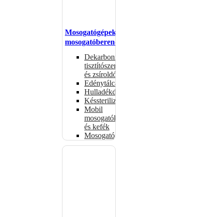
Mosogatógépek,
mosogatóberendezések
Dekarbonizáló
tisztítószerek
és zsíroldók
Edénytálcák
Hulladékdarálók
Késsterilizátorok
Mobil
mosogatók
és kefék
Mosogatógépkosarak