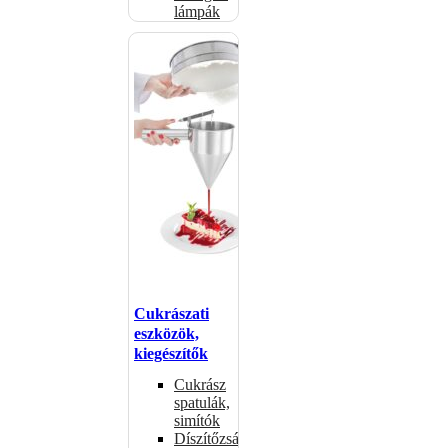
lámpák
Cukrászati
eszközök,
kiegészítők
Cukrász
spatulák,
simítók
Díszítőzsákok