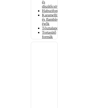
és
díszítőcsövek
Habszifonok
Karamellizáló
és flambírozó
égők
Tésztalapok
Tortasütő
formák