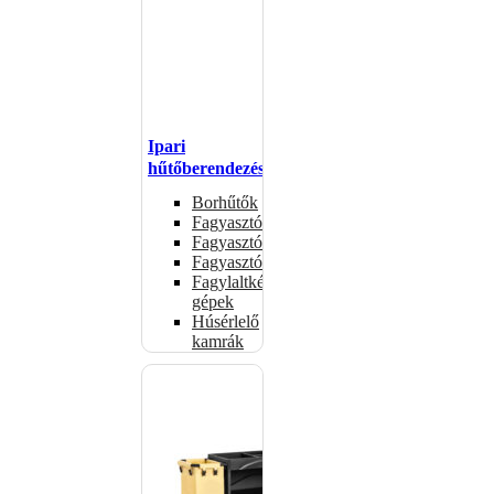
Ipari
hűtőberendezések
Borhűtők
Fagyasztóasztalok
Fagyasztóládák
Fagyasztószekrények
Fagylaltkészítő
gépek
Húsérlelő
kamrák