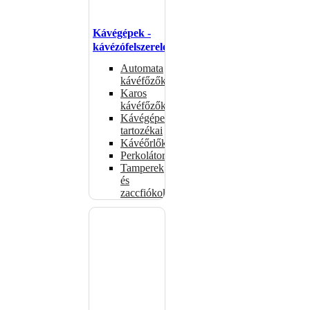
Kávégépek -
kávézófelszerelés
Automata
kávéfőzők
Karos
kávéfőzők
Kávégépek
tartozékai
Kávéőrlők
Perkolátorok
Tamperek
és
zaccfiókok