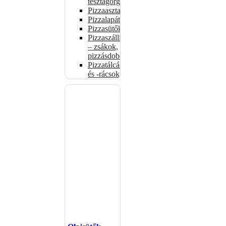
tésztagörgők
Pizzaasztalok
Pizzalapátok
Pizzasütők
Pizzaszállítás
– zsákok,
pizzásdobozok
Pizzatálcák
és -rácsok