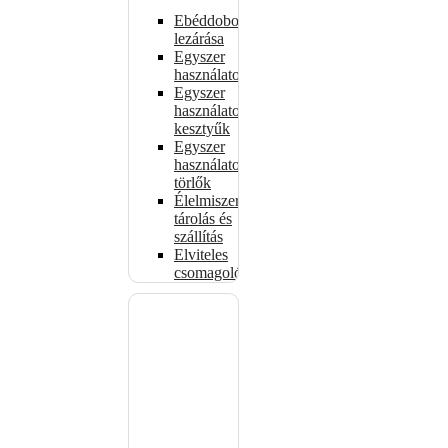
Ebéddobozok
lezárása
Egyszer
használatos
Egyszer
használatos
kesztyűk
Egyszer
használatos
törlők
Élelmiszer-
tárolás és
szállítás
Elviteles
csomagolóanyagok