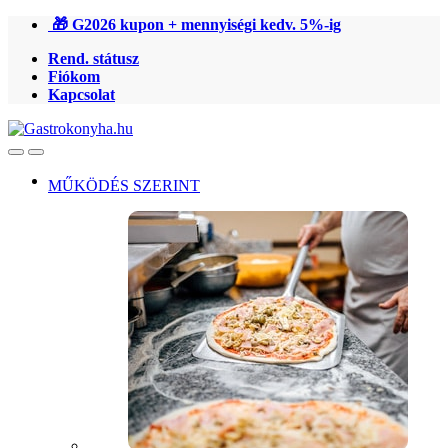
Ugrás
Ugrás
🎁 G2026 kupon + mennyiségi kedv. 5%-ig
a
a
Rend. státusz
navigációhoz
tartalomra
Fiókom
Kapcsolat
Open
Close
MŰKÖDÉS SZERINT