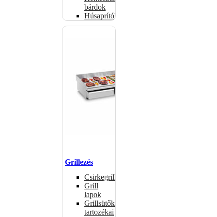
bárdok
Húsaprítók
Grillezés
Csirkegrillek
Grill
lapok
Grillsütők
tartozékai