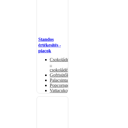
Standos
értékesítés -
piacok
Csokoládémelegítők
–
csokoládéadagolók
Gofrisütők
Palacsintasütők
Popcorngépek
Vattacukorgép