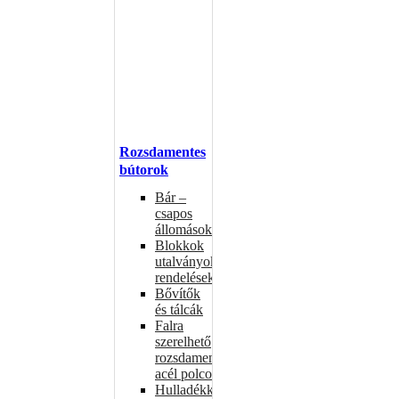
Rozsdamentes
bútorok
Bár –
csapos
állomások
Blokkok
utalványokhoz,
rendelésekhez
Bővítők
és tálcák
Falra
szerelhető
rozsdamentes
acél polcok
Hulladékkosarak