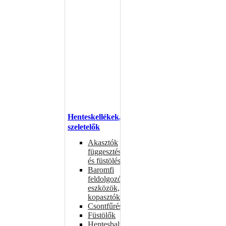
Henteskellékek,
szeletelők
Akasztók
függesztéshez
és füstöléshez
Baromfi
feldolgozó
eszközök,
kopasztók
Csontfűrészek
Füstölők
Hentesbalták,