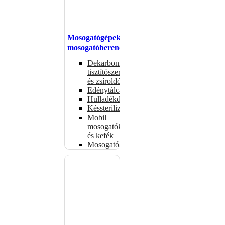
Mosogatógépek,
mosogatóberendezések
Dekarbonizáló
tisztítószerek
és zsíroldók
Edénytálcák
Hulladékdarálók
Késsterilizátorok
Mobil
mosogatók
és kefék
Mosogatógépkosarak