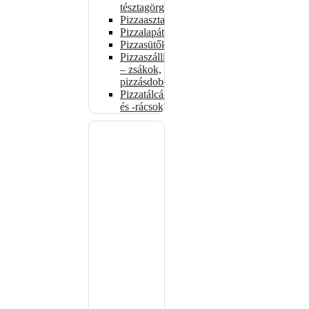
tésztagörgők
Pizzaasztalok
Pizzalapátok
Pizzasütők
Pizzaszállítás
– zsákok,
pizzásdobozok
Pizzatálcák
és -rácsok