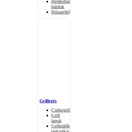
Hentesbalták,
bárdok
Húsaprítók
Grillezés
Csirkegrillek
Grill
lapok
Grillsütők
tartozékai