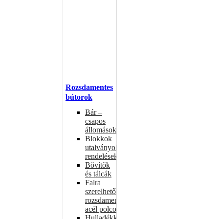
Rozsdamentes
bútorok
Bár –
csapos
állomások
Blokkok
utalványokhoz,
rendelésekhez
Bővítők
és tálcák
Falra
szerelhető
rozsdamentes
acél polcok
Hulladékkosarak