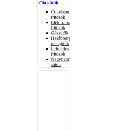
Olajsütők
Cukrászati
fritőzök
Elektromos
fritőzök
Gázsütők
Hasábburgonya
melegítők
Indukciós
fritőzök
Nagynyomású
sütők