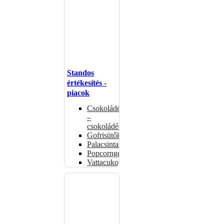
Standos
értékesítés -
piacok
Csokoládémelegítők
–
csokoládéadagolók
Gofrisütők
Palacsintasütők
Popcorngépek
Vattacukorgép