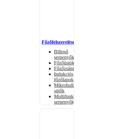
Főzőfelszerelések
Billenő
serpenyők
Főzőüstök
Főzőzsámolyok
Indukciós
főzőlapok
Mikrohullámú
sütők
Multifunkciós
serpenyők