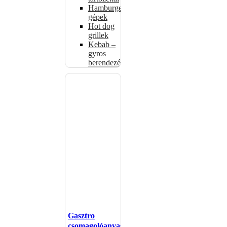
Hamburgerformázó
gépek
Hot dog
grillek
Kebab –
gyros
berendezés
Gasztro
csomagolóanyagok