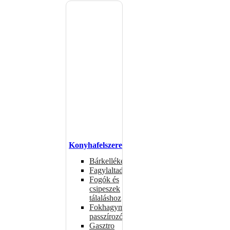
Konyhafelszerelés
Bárkellékek
Fagylaltadagolók
Fogók és
csipeszek
tálaláshoz
Fokhagymaprések,
passzírozók
Gasztro