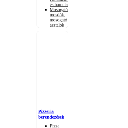
és hamutartók
Mosogatók,
mosdók,
mosogató
asztalok
Pizzéria
berendezések
Pizza