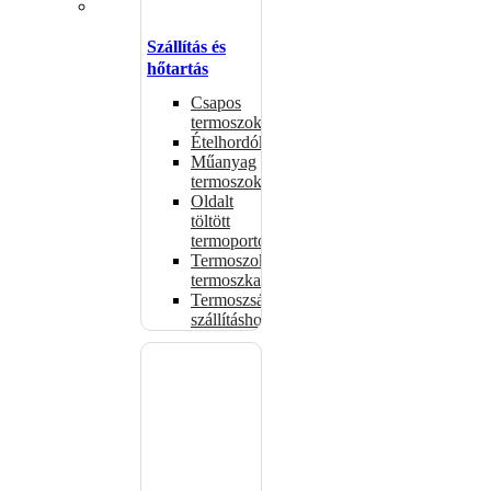
Szállítás és
hőtartás
Csapos
termoszok
Ételhordók
Műanyag
termoszok
Oldalt
töltött
termoportok
Termoszok,
termoszkannák
Termoszsákok
szállításhoz