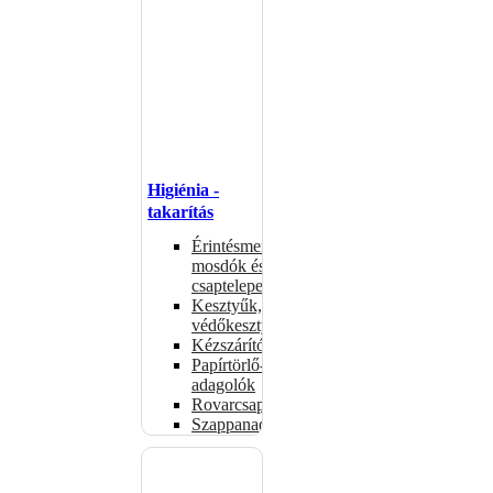
Higiénia -
takarítás
Érintésmentes
mosdók és
csaptelepek
Kesztyűk,
védőkesztyűk
Kézszárítók
Papírtörlő-
adagolók
Rovarcsapdák
Szappanadagolók