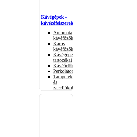
Kávégépek -
kávézófelszerelés
Automata
kávéfőzők
Karos
kávéfőzők
Kávégépek
tartozékai
Kávéőrlők
Perkolátorok
Tamperek
és
zaccfiókok