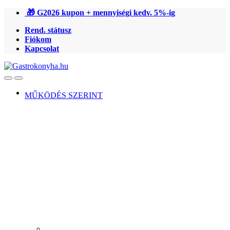
Ugrás
Ugrás
🎁 G2026 kupon + mennyiségi kedv. 5%-ig
a
a
Rend. státusz
navigációhoz
tartalomra
Fiókom
Kapcsolat
Open
Close
MŰKÖDÉS SZERINT