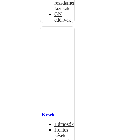
rozsdamentes
fazekak
GN
edények
Kések
Hámozókések
Hentes
kések