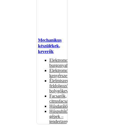
Mechanikus
készülékek,
keverők
Elektromos
burgonyahámozók
Elektromos
kenyérszeletelők
Élelmiszer-
feldolgozók –
bolygókeverők
Facsarók,
citrusfacsarók
Húsdarálók
Húspuhító
gépek –
tenderizerek