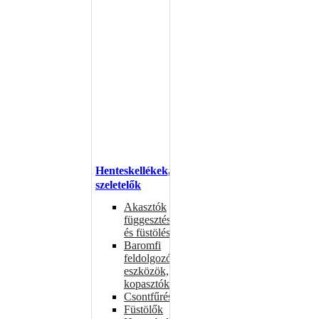
Henteskellékek,
szeletelők
Akasztók
függesztéshez
és füstöléshez
Baromfi
feldolgozó
eszközök,
kopasztók
Csontfűrészek
Füstölők