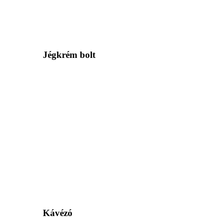
Jégkrém bolt
Kávézó