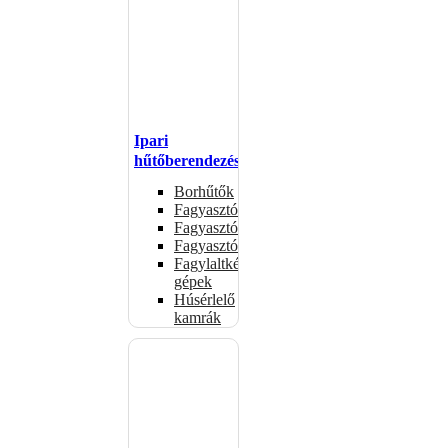
Ipari
hűtőberendezések
Borhűtők
Fagyasztóasztalok
Fagyasztóládák
Fagyasztószekrények
Fagylaltkészítő
gépek
Húsérlelő
kamrák