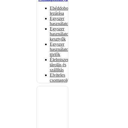
Ebéddobozok
lezárása
Egyszer
használatos
Egyszer
használatos
kesztyűk
Egyszer
használatos
törlők
Élelmiszer-
tárolás és
szállítás
Elviteles
csomagolóanyagok