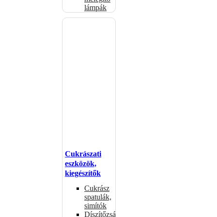
lámpák
Cukrászati
eszközök,
kiegészítők
Cukrász
spatulák,
simítók
Díszítőzsákok