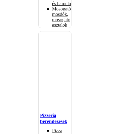
és hamutartók
Mosogatók,
mosdók,
mosogató
asztalok
Pizzéria
berendezések
Pizza