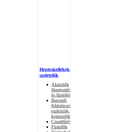
Henteskellékek,
szeletelők
Akasztók
függesztéshez
és füstöléshez
Baromfi
feldolgozó
eszközök,
kopasztók
Csontfűrészek
Füstölők