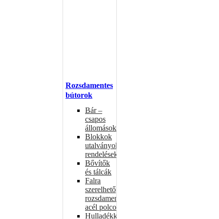
Rozsdamentes
bútorok
Bár –
csapos
állomások
Blokkok
utalványokhoz,
rendelésekhez
Bővítők
és tálcák
Falra
szerelhető
rozsdamentes
acél polcok
Hulladékkosarak