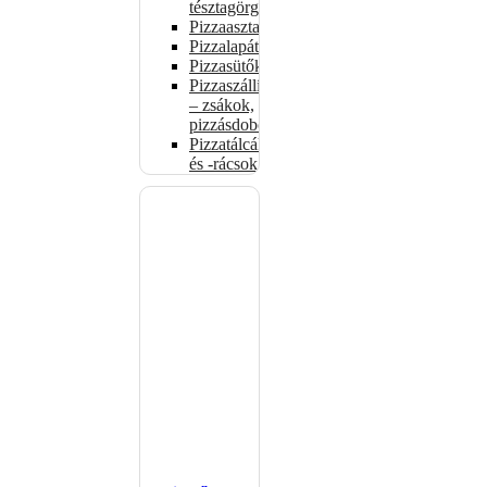
tésztagörgők
Pizzaasztalok
Pizzalapátok
Pizzasütők
Pizzaszállítás
– zsákok,
pizzásdobozok
Pizzatálcák
és -rácsok