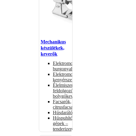
Mechanikus
készülékek,
keverők
Elektromos
burgonyahámozók
Elektromos
kenyérszeletelők
Élelmiszer-
feldolgozók –
bolygókeverők
Facsarók,
citrusfacsarók
Húsdarálók
Húspuhító
gépek –
tenderizerek