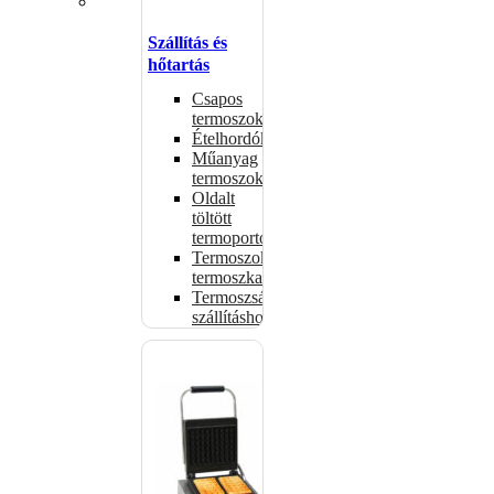
Szállítás és
hőtartás
Csapos
termoszok
Ételhordók
Műanyag
termoszok
Oldalt
töltött
termoportok
Termoszok,
termoszkannák
Termoszsákok
szállításhoz