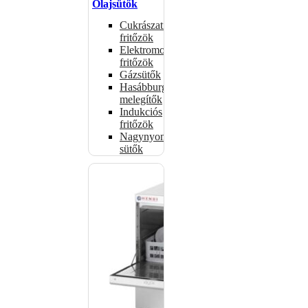
Olajsütők
Cukrászati
fritőzök
Elektromos
fritőzök
Gázsütők
Hasábburgonya
melegítők
Indukciós
fritőzök
Nagynyomású
sütők