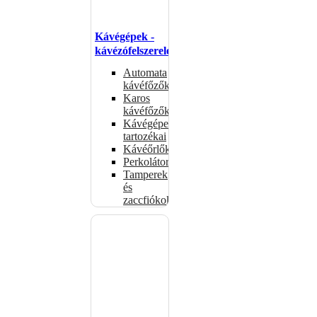
Kávégépek -
kávézófelszerelés
Automata
kávéfőzők
Karos
kávéfőzők
Kávégépek
tartozékai
Kávéőrlők
Perkolátorok
Tamperek
és
zaccfiókok