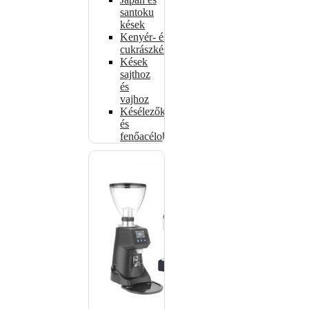
santoku
kések
Kenyér- és
cukrászkések
Kések
sajthoz
és
vajhoz
Késélezők
és
fenőacélok