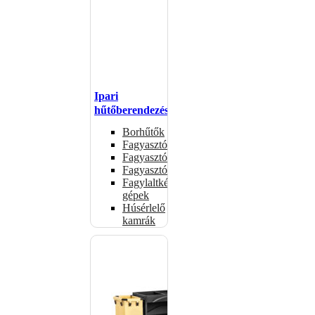
Ipari
hűtőberendezések
Borhűtők
Fagyasztóasztalok
Fagyasztóládák
Fagyasztószekrények
Fagylaltkészítő
gépek
Húsérlelő
kamrák