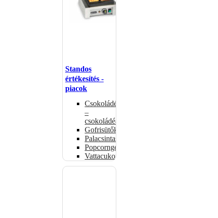
Standos
értékesítés -
piacok
Csokoládémelegítők
–
csokoládéadagolók
Gofrisütők
Palacsintasütők
Popcorngépek
Vattacukorgép