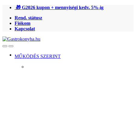
Ugrás
Ugrás
🎁 G2026 kupon + mennyiségi kedv. 5%-ig
a
a
Rend. státusz
navigációhoz
tartalomra
Fiókom
Kapcsolat
Open
Close
MŰKÖDÉS SZERINT