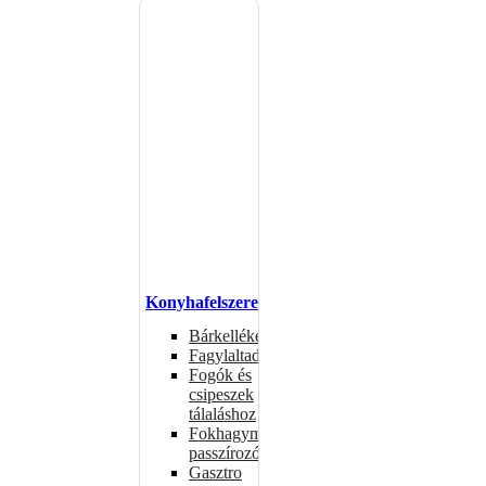
Konyhafelszerelés
Bárkellékek
Fagylaltadagolók
Fogók és
csipeszek
tálaláshoz
Fokhagymaprések,
passzírozók
Gasztro