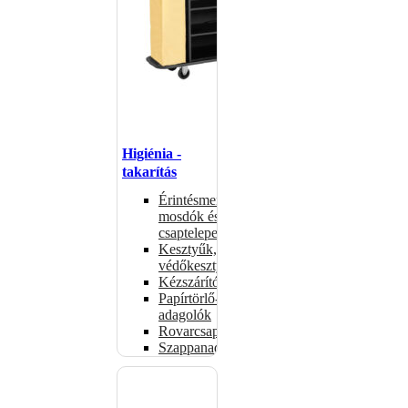
Higiénia -
takarítás
Érintésmentes
mosdók és
csaptelepek
Kesztyűk,
védőkesztyűk
Kézszárítók
Papírtörlő-
adagolók
Rovarcsapdák
Szappanadagolók