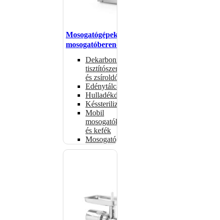
Mosogatógépek,
mosogatóberendezések
Dekarbonizáló
tisztítószerek
és zsíroldók
Edénytálcák
Hulladékdarálók
Késsterilizátorok
Mobil
mosogatók
és kefék
Mosogatógépkosarak