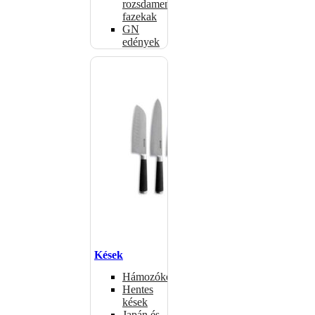
rozsdamentes
fazekak
GN
edények
Kések
Hámozókések
Hentes
kések
Japán és