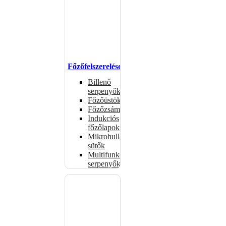
Főzőfelszerelések
Billenő
serpenyők
Főzőüstök
Főzőzsámolyok
Indukciós
főzőlapok
Mikrohullámú
sütők
Multifunkciós
serpenyők