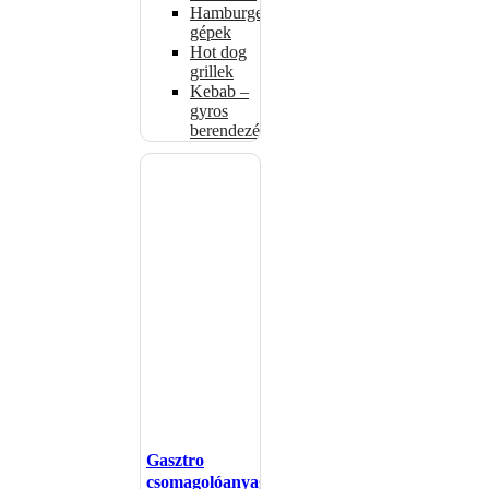
Hamburgerformázó
gépek
Hot dog
grillek
Kebab –
gyros
berendezés
Gasztro
csomagolóanyagok