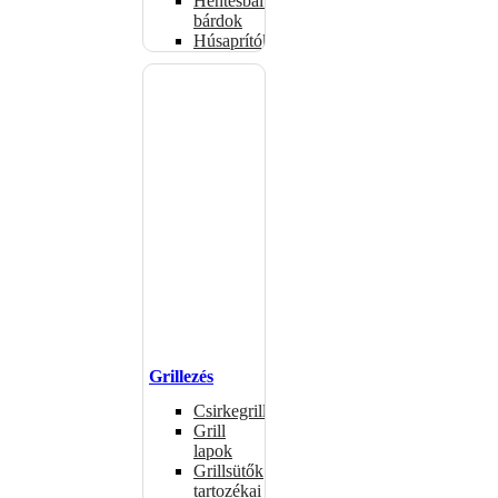
Hentesbalták,
bárdok
Húsaprítók
Grillezés
Csirkegrillek
Grill
lapok
Grillsütők
tartozékai