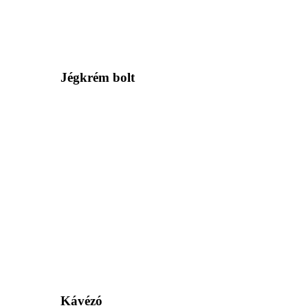
Jégkrém bolt
Kávézó