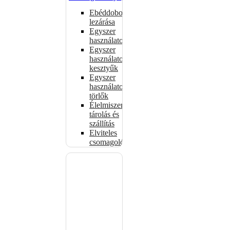
Ebéddobozok
lezárása
Egyszer
használatos
Egyszer
használatos
kesztyűk
Egyszer
használatos
törlők
Élelmiszer-
tárolás és
szállítás
Elviteles
csomagolóanyagok