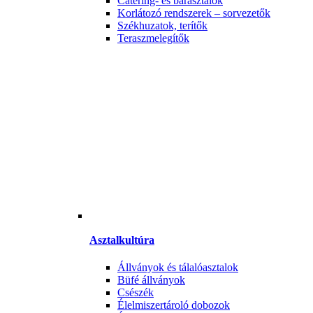
Catering- és bárasztalok
Korlátozó rendszerek – sorvezetők
Székhuzatok, terítők
Teraszmelegítők
Asztalkultúra
Állványok és tálalóasztalok
Büfé állványok
Csészék
Élelmiszertároló dobozok