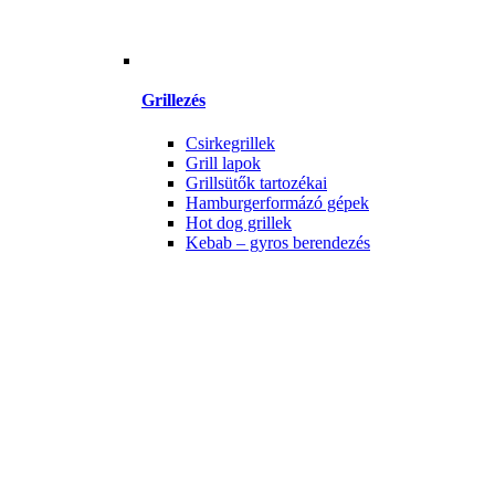
Grillezés
Csirkegrillek
Grill lapok
Grillsütők tartozékai
Hamburgerformázó gépek
Hot dog grillek
Kebab – gyros berendezés