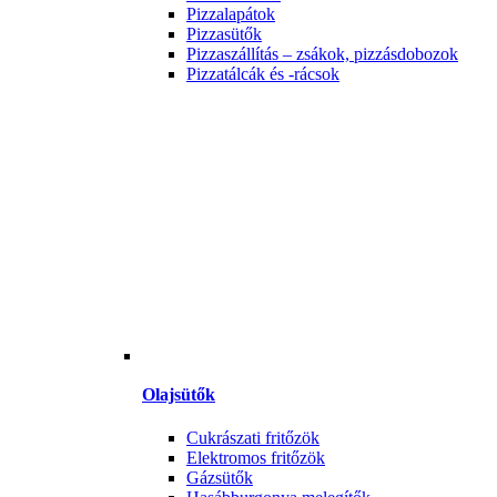
Pizzalapátok
Pizzasütők
Pizzaszállítás – zsákok, pizzásdobozok
Pizzatálcák és -rácsok
Olajsütők
Cukrászati fritőzök
Elektromos fritőzök
Gázsütők