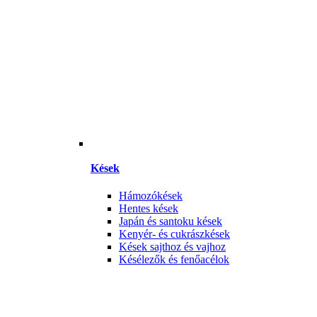
Kések
Hámozókések
Hentes kések
Japán és santoku kések
Kenyér- és cukrászkések
Kések sajthoz és vajhoz
Késélezők és fenőacélok