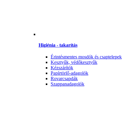
Higiénia - takarítás
Érintésmentes mosdók és csaptelepek
Kesztyűk, védőkesztyűk
Kézszárítók
Papírtörlő-adagolók
Rovarcsapdák
Szappanadagolók