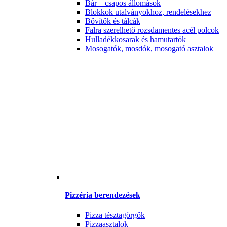
Bár – csapos állomások
Blokkok utalványokhoz, rendelésekhez
Bővítők és tálcák
Falra szerelhető rozsdamentes acél polcok
Hulladékkosarak és hamutartók
Mosogatók, mosdók, mosogató asztalok
Pizzéria berendezések
Pizza tésztagörgők
Pizzaasztalok