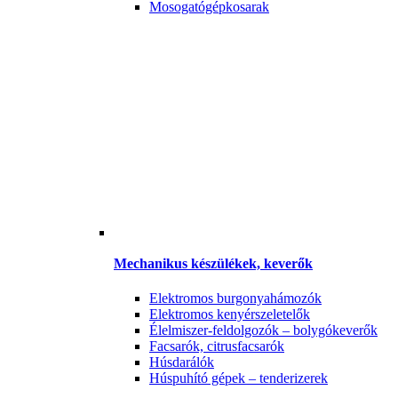
Mosogatógépkosarak
Mechanikus készülékek, keverők
Elektromos burgonyahámozók
Elektromos kenyérszeletelők
Élelmiszer-feldolgozók – bolygókeverők
Facsarók, citrusfacsarók
Húsdarálók
Húspuhító gépek – tenderizerek