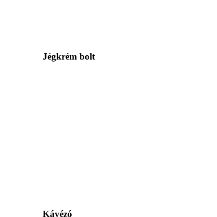
Jégkrém bolt
Kávézó