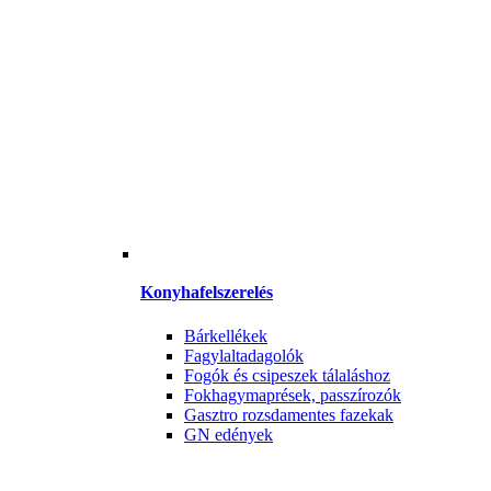
Konyhafelszerelés
Bárkellékek
Fagylaltadagolók
Fogók és csipeszek tálaláshoz
Fokhagymaprések, passzírozók
Gasztro rozsdamentes fazekak
GN edények