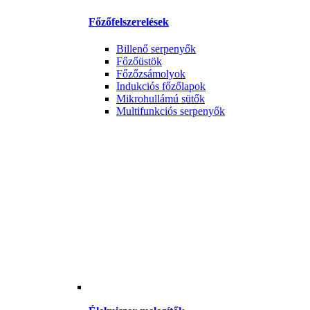
Főzőfelszerelések
Billenő serpenyők
Főzőüstök
Főzőzsámolyok
Indukciós főzőlapok
Mikrohullámú sütők
Multifunkciós serpenyők