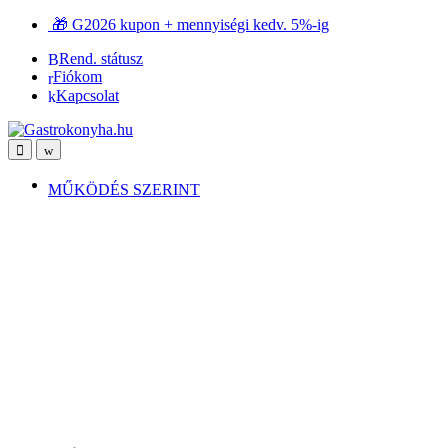
Ugrás
Ugrás
🎁 G2026 kupon + mennyiségi kedv. 5%-ig
a
a
Rend. státusz
navigációhoz
tartalomra
Fiókom
Kapcsolat
Open
Close
MŰKÖDÉS SZERINT