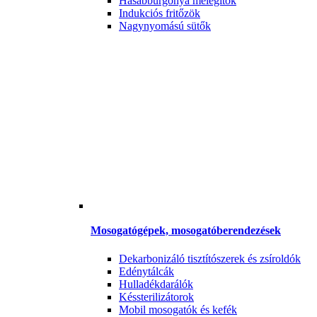
Hasábburgonya melegítők
Indukciós fritőzök
Nagynyomású sütők
Mosogatógépek, mosogatóberendezések
Dekarbonizáló tisztítószerek és zsíroldók
Edénytálcák
Hulladékdarálók
Késsterilizátorok
Mobil mosogatók és kefék