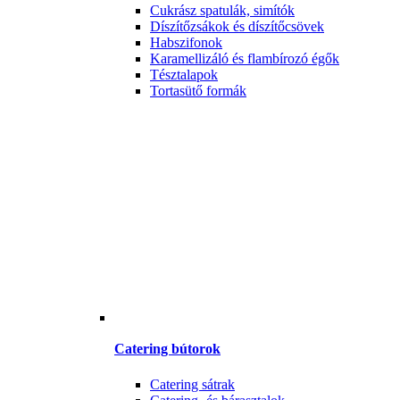
Cukrász spatulák, simítók
Díszítőzsákok és díszítőcsövek
Habszifonok
Karamellizáló és flambírozó égők
Tésztalapok
Tortasütő formák
Catering bútorok
Catering sátrak