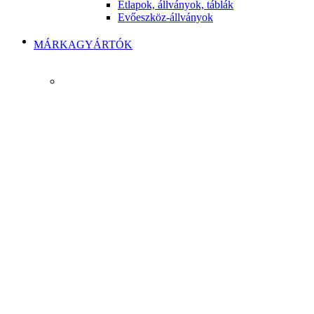
Étlapok, állványok, táblák
Evőeszköz-állványok
MÁRKAGYÁRTÓK