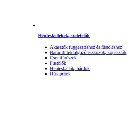
Henteskellékek, szeletelők
Akasztók függesztéshez és füstöléshez
Baromfi feldolgozó eszközök, kopasztók
Csontfűrészek
Füstölők
Hentesbalták, bárdok
Húsaprítók