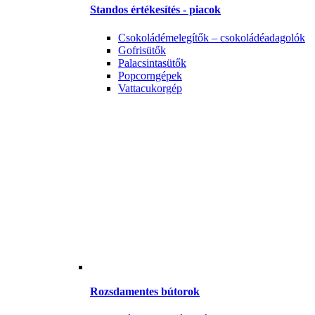
Standos értékesítés - piacok
Csokoládémelegítők – csokoládéadagolók
Gofrisütők
Palacsintasütők
Popcorngépek
Vattacukorgép
Rozsdamentes bútorok