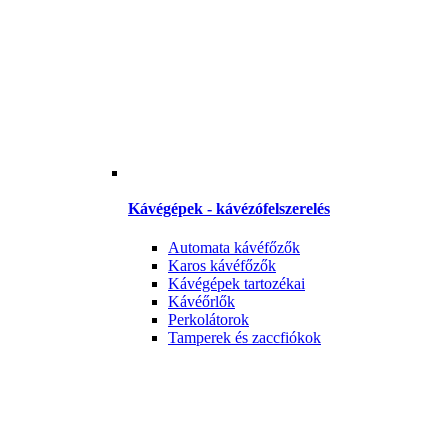
Kávégépek - kávézófelszerelés
Automata kávéfőzők
Karos kávéfőzők
Kávégépek tartozékai
Kávéőrlők
Perkolátorok
Tamperek és zaccfiókok