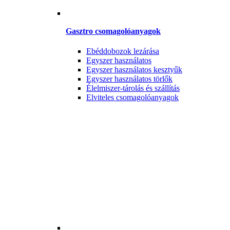
Gasztro csomagolóanyagok
Ebéddobozok lezárása
Egyszer használatos
Egyszer használatos kesztyűk
Egyszer használatos törlők
Élelmiszer-tárolás és szállítás
Elviteles csomagolóanyagok