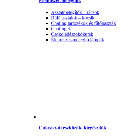
Élelmiszer-melegítők
Asztalmelegítők – rácsok
Büfé asztalok – kocsik
Chafing tartozékok és fűtőpaszták
Chafingek
Csokoládészökőkutak
Élelmiszer-melegítő lámpák
Cukrászati eszközök, kiegészítők