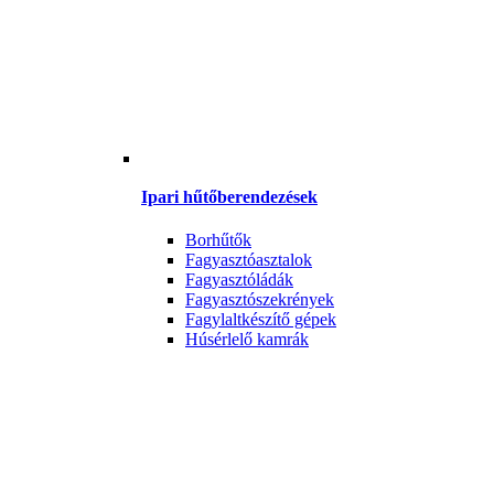
Ipari hűtőberendezések
Borhűtők
Fagyasztóasztalok
Fagyasztóládák
Fagyasztószekrények
Fagylaltkészítő gépek
Húsérlelő kamrák