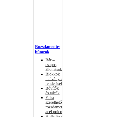
Rozsdamentes
bútorok
Bár –
csapos
állomások
Blokkok
utalványokhoz,
rendelésekhez
Bővítők
és tálcák
Falra
szerelhető
rozsdamentes
acél polcok
Hulladékkosarak