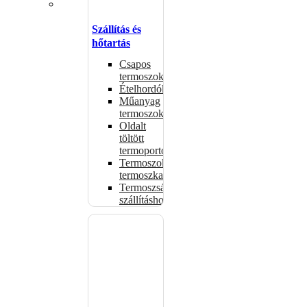
Szállítás és
hőtartás
Csapos
termoszok
Ételhordók
Műanyag
termoszok
Oldalt
töltött
termoportok
Termoszok,
termoszkannák
Termoszsákok
szállításhoz