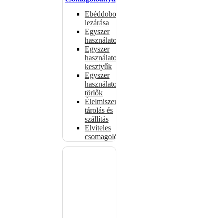
Ebéddobozok
lezárása
Egyszer
használatos
Egyszer
használatos
kesztyűk
Egyszer
használatos
törlők
Élelmiszer-
tárolás és
szállítás
Elviteles
csomagolóanyagok