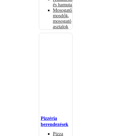
és hamutartók
Mosogatók,
mosdók,
mosogató
asztalok
Pizzéria
berendezések
Pizza