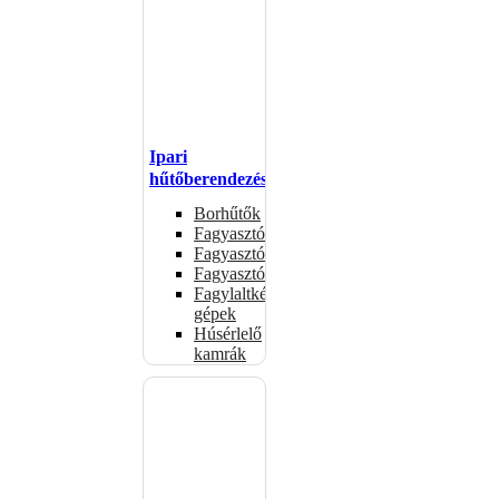
Ipari
hűtőberendezések
Borhűtők
Fagyasztóasztalok
Fagyasztóládák
Fagyasztószekrények
Fagylaltkészítő
gépek
Húsérlelő
kamrák