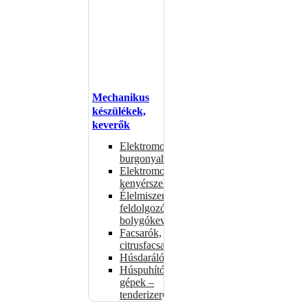
Mechanikus
készülékek,
keverők
Elektromos
burgonyahámozók
Elektromos
kenyérszeletelők
Élelmiszer-
feldolgozók –
bolygókeverők
Facsarók,
citrusfacsarók
Húsdarálók
Húspuhító
gépek –
tenderizerek