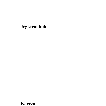
Jégkrém bolt
Kávézó