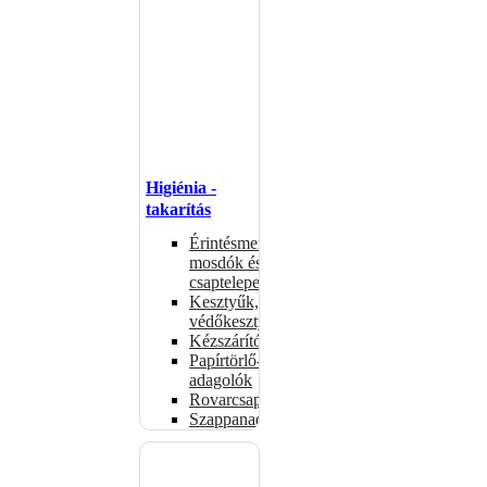
Higiénia -
takarítás
Érintésmentes
mosdók és
csaptelepek
Kesztyűk,
védőkesztyűk
Kézszárítók
Papírtörlő-
adagolók
Rovarcsapdák
Szappanadagolók