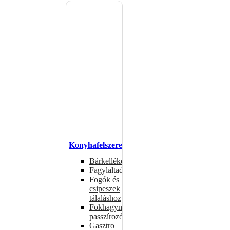
Konyhafelszerelés
Bárkellékek
Fagylaltadagolók
Fogók és
csipeszek
tálaláshoz
Fokhagymaprések,
passzírozók
Gasztro