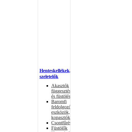
Henteskellékek,
szeletelők
Akasztók
függesztéshez
és füstöléshez
Baromfi
feldolgozó
eszközök,
kopasztók
Csontfűrészek
Füstölők