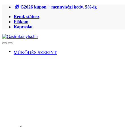
Ugrás
Ugrás
🎁 G2026 kupon + mennyiségi kedv. 5%-ig
a
a
Rend. státusz
navigációhoz
tartalomra
Fiókom
Kapcsolat
Open
Close
MŰKÖDÉS SZERINT