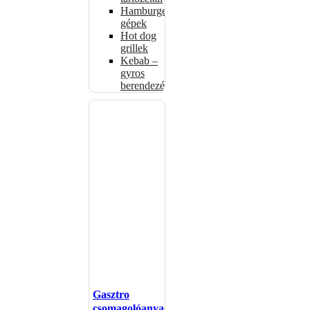
Hamburgerformázó
gépek
Hot dog
grillek
Kebab –
gyros
berendezés
Gasztro
csomagolóanyagok