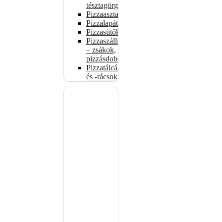
tésztagörgők
Pizzaasztalok
Pizzalapátok
Pizzasütők
Pizzaszállítás
– zsákok,
pizzásdobozok
Pizzatálcák
és -rácsok