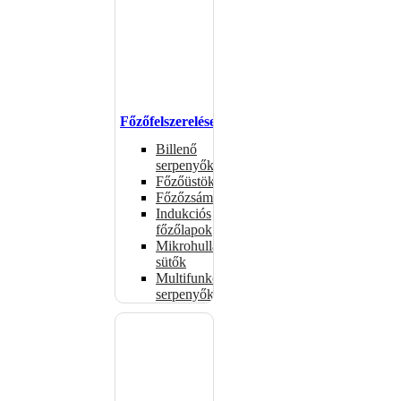
Főzőfelszerelések
Billenő
serpenyők
Főzőüstök
Főzőzsámolyok
Indukciós
főzőlapok
Mikrohullámú
sütők
Multifunkciós
serpenyők