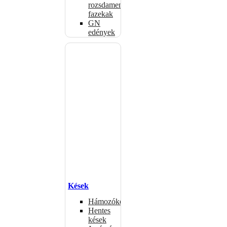
rozsdamentes
fazekak
GN
edények
Kések
Hámozókések
Hentes
kések