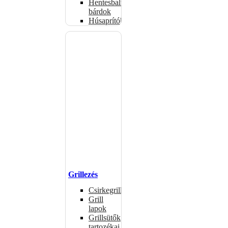
Hentesbalták,
bárdok
Húsaprítók
Grillezés
Csirkegrillek
Grill
lapok
Grillsütők
tartozékai