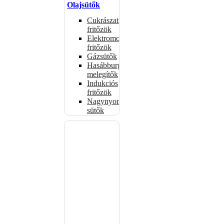
Olajsütők
Cukrászati
fritőzök
Elektromos
fritőzök
Gázsütők
Hasábburgonya
melegítők
Indukciós
fritőzök
Nagynyomású
sütők