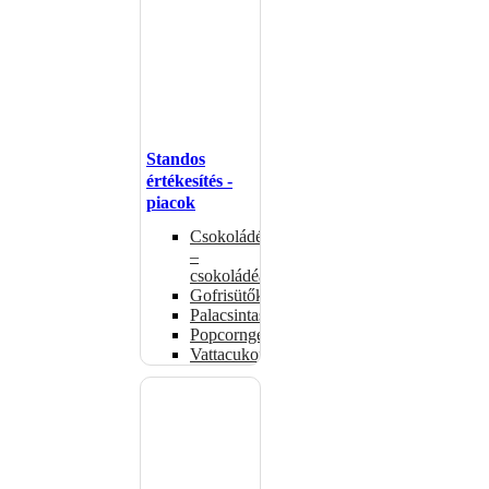
Standos
értékesítés -
piacok
Csokoládémelegítők
–
csokoládéadagolók
Gofrisütők
Palacsintasütők
Popcorngépek
Vattacukorgép