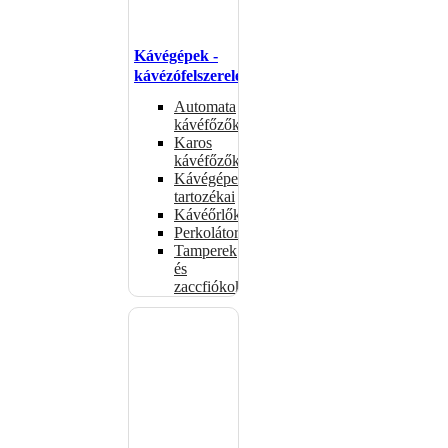
Kávégépek -
kávézófelszerelés
Automata
kávéfőzők
Karos
kávéfőzők
Kávégépek
tartozékai
Kávéőrlők
Perkolátorok
Tamperek
és
zaccfiókok