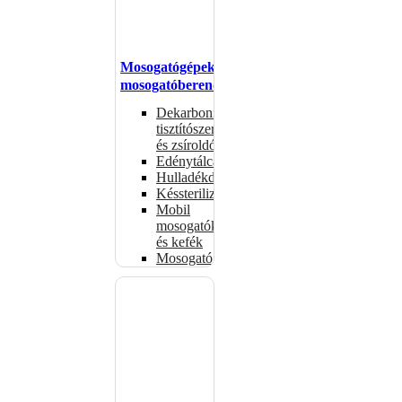
Mosogatógépek,
mosogatóberendezések
Dekarbonizáló
tisztítószerek
és zsíroldók
Edénytálcák
Hulladékdarálók
Késsterilizátorok
Mobil
mosogatók
és kefék
Mosogatógépkosarak