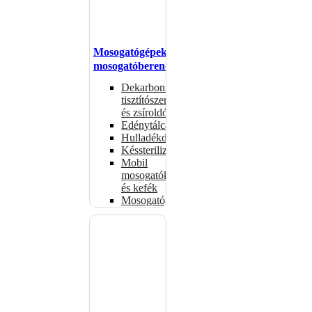
Mosogatógépek,
mosogatóberendezések
Dekarbonizáló
tisztítószerek
és zsíroldók
Edénytálcák
Hulladékdarálók
Késsterilizátorok
Mobil
mosogatók
és kefék
Mosogatógépkosarak