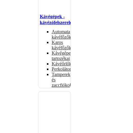
Kávégépek -
kávézófelszerelés
Automata
kávéfőzők
Karos
kávéfőzők
Kávégépek
tartozékai
Kávéőrlők
Perkolátorok
Tamperek
és
zaccfiókok