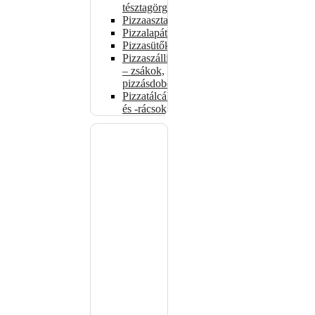
tésztagörgők
Pizzaasztalok
Pizzalapátok
Pizzasütők
Pizzaszállítás
– zsákok,
pizzásdobozok
Pizzatálcák
és -rácsok