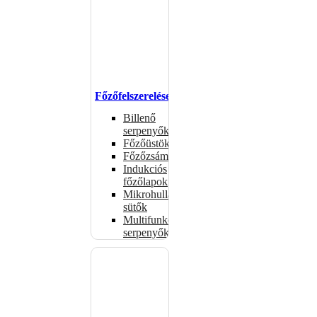
Főzőfelszerelések
Billenő
serpenyők
Főzőüstök
Főzőzsámolyok
Indukciós
főzőlapok
Mikrohullámú
sütők
Multifunkciós
serpenyők