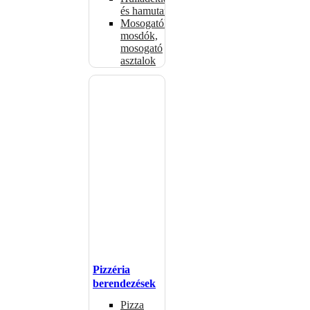
és hamutartók
Mosogatók,
mosdók,
mosogató
asztalok
Pizzéria
berendezések
Pizza