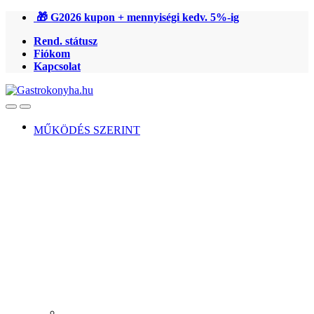
Ugrás
Ugrás
🎁 G2026 kupon + mennyiségi kedv. 5%-ig
a
a
Rend. státusz
navigációhoz
tartalomra
Fiókom
Kapcsolat
Open
Close
MŰKÖDÉS SZERINT