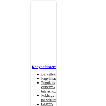
Konyhafelszerelés
Bárkellékek
Fagylaltadagolók
Fogók és
csipeszek
tálaláshoz
Fokhagymaprések,
passzírozók
Gasztro