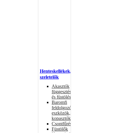
Henteskellékek,
szeletelők
Akasztók
függesztéshez
és füstöléshez
Baromfi
feldolgozó
eszközök,
kopasztók
Csontfűrészek
Füstölők