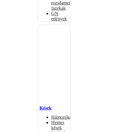
rozsdamentes
fazekak
GN
edények
Kések
Hámozókések
Hentes
kések