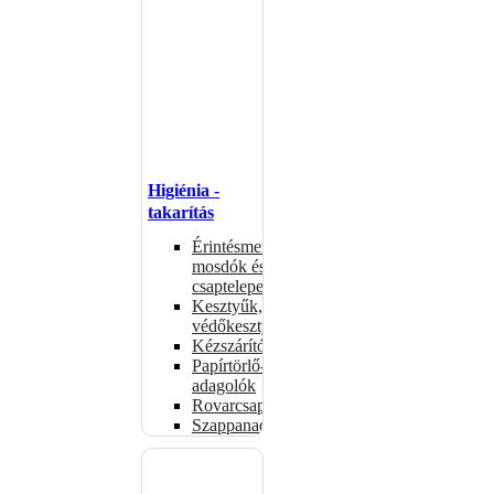
Higiénia -
takarítás
Érintésmentes
mosdók és
csaptelepek
Kesztyűk,
védőkesztyűk
Kézszárítók
Papírtörlő-
adagolók
Rovarcsapdák
Szappanadagolók