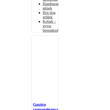
Hamburgerformázó
gépek
Hot dog
grillek
Kebab –
gyros
berendezés
Gasztro
csomagolóanyagok