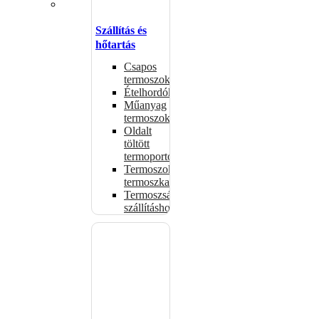
Szállítás és
hőtartás
Csapos
termoszok
Ételhordók
Műanyag
termoszok
Oldalt
töltött
termoportok
Termoszok,
termoszkannák
Termoszsákok
szállításhoz