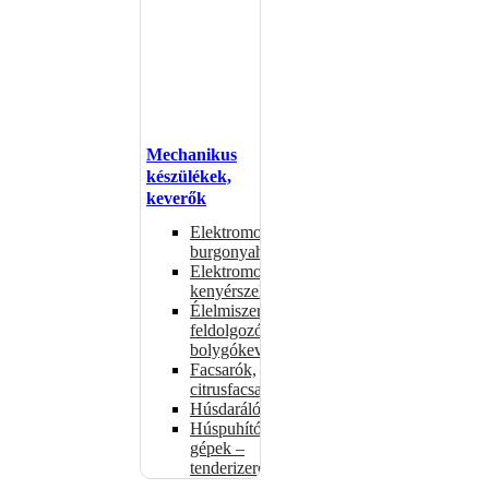
Mechanikus
készülékek,
keverők
Elektromos
burgonyahámozók
Elektromos
kenyérszeletelők
Élelmiszer-
feldolgozók –
bolygókeverők
Facsarók,
citrusfacsarók
Húsdarálók
Húspuhító
gépek –
tenderizerek