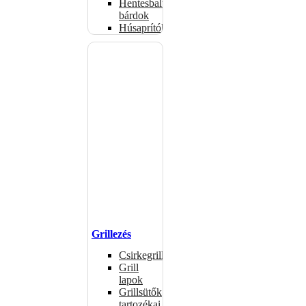
Hentesbalták,
bárdok
Húsaprítók
Grillezés
Csirkegrillek
Grill
lapok
Grillsütők
tartozékai