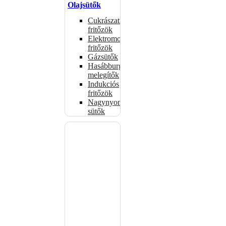
Olajsütők
Cukrászati
fritőzök
Elektromos
fritőzök
Gázsütők
Hasábburgonya
melegítők
Indukciós
fritőzök
Nagynyomású
sütők