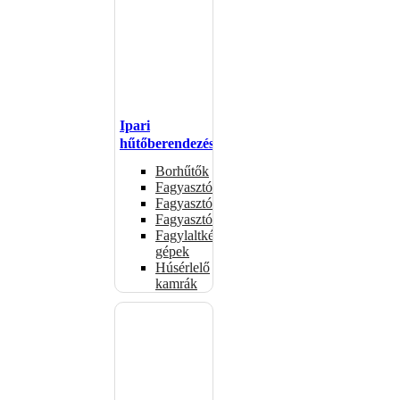
Ipari
hűtőberendezések
Borhűtők
Fagyasztóasztalok
Fagyasztóládák
Fagyasztószekrények
Fagylaltkészítő
gépek
Húsérlelő
kamrák