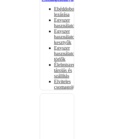
Ebéddobozok
lezárása
Egyszer
használatos
Egyszer
használatos
kesztyűk
Egyszer
használatos
törlők
Élelmiszer-
tárolás és
szállítás
Elviteles
csomagolóanyagok