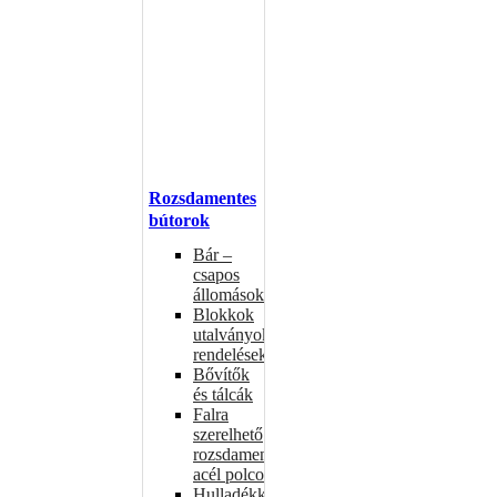
Rozsdamentes
bútorok
Bár –
csapos
állomások
Blokkok
utalványokhoz,
rendelésekhez
Bővítők
és tálcák
Falra
szerelhető
rozsdamentes
acél polcok
Hulladékkosarak