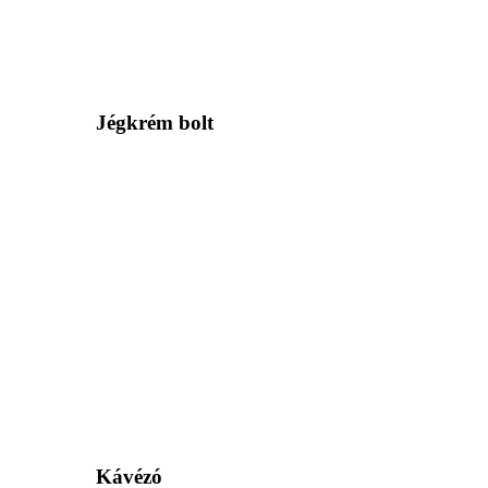
Jégkrém bolt
Kávézó