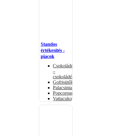
Standos
értékesítés -
piacok
Csokoládémelegítők
–
csokoládéadagolók
Gofrisütők
Palacsintasütők
Popcorngépek
Vattacukorgép