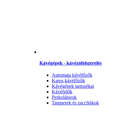
Kávégépek - kávézófelszerelés
Automata kávéfőzők
Karos kávéfőzők
Kávégépek tartozékai
Kávéőrlők
Perkolátorok
Tamperek és zaccfiókok