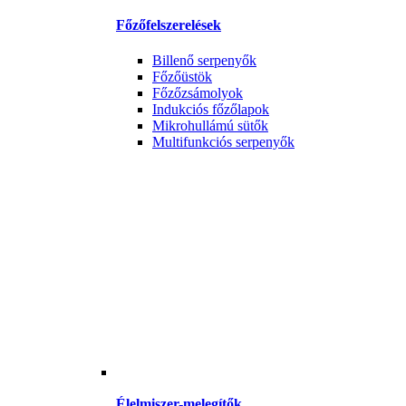
Főzőfelszerelések
Billenő serpenyők
Főzőüstök
Főzőzsámolyok
Indukciós főzőlapok
Mikrohullámú sütők
Multifunkciós serpenyők
Élelmiszer-melegítők