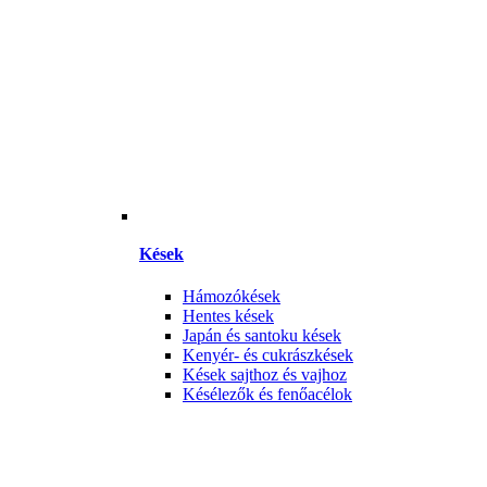
Kések
Hámozókések
Hentes kések
Japán és santoku kések
Kenyér- és cukrászkések
Kések sajthoz és vajhoz
Késélezők és fenőacélok