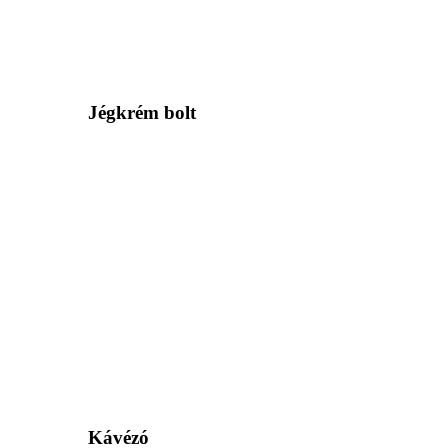
Jégkrém bolt
Kávézó