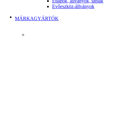
Étlapok, állványok, táblák
Evőeszköz-állványok
MÁRKAGYÁRTÓK