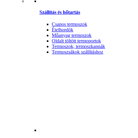
Szállítás és hőtartás
Csapos termoszok
Ételhordók
Műanyag termoszok
Oldalt töltött termoportok
Termoszok, termoszkannák
Termoszsákok szállításhoz