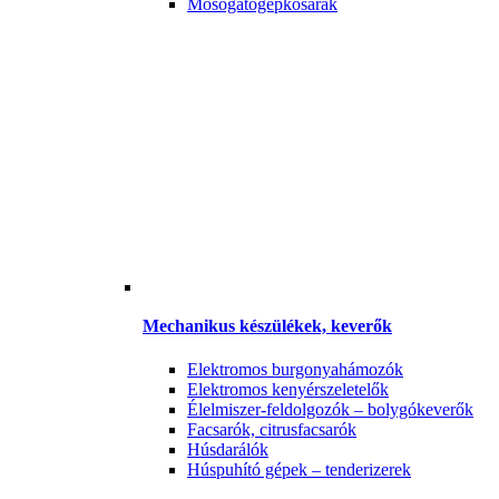
Mosogatógépkosarak
Mechanikus készülékek, keverők
Elektromos burgonyahámozók
Elektromos kenyérszeletelők
Élelmiszer-feldolgozók – bolygókeverők
Facsarók, citrusfacsarók
Húsdarálók
Húspuhító gépek – tenderizerek