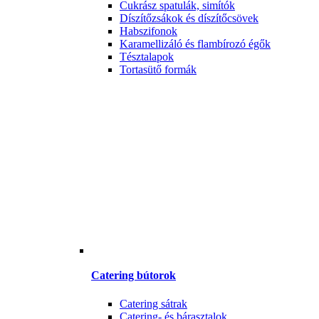
Cukrász spatulák, simítók
Díszítőzsákok és díszítőcsövek
Habszifonok
Karamellizáló és flambírozó égők
Tésztalapok
Tortasütő formák
Catering bútorok
Catering sátrak
Catering- és bárasztalok