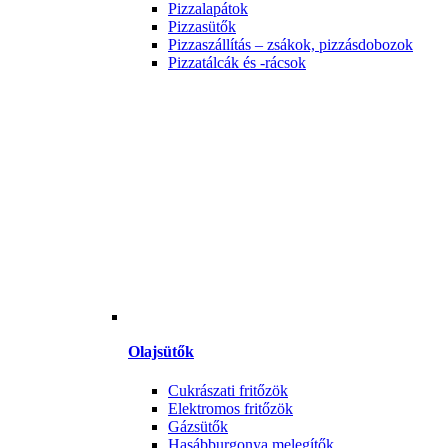
Pizzalapátok
Pizzasütők
Pizzaszállítás – zsákok, pizzásdobozok
Pizzatálcák és -rácsok
Olajsütők
Cukrászati fritőzök
Elektromos fritőzök
Gázsütők
Hasábburgonya melegítők