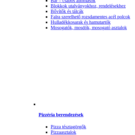
Bár – csapos állomások
Blokkok utalványokhoz, rendelésekhez
Bővítők és tálcák
Falra szerelhető rozsdamentes acél polcok
Hulladékkosarak és hamutartók
Mosogatók, mosdók, mosogató asztalok
Pizzéria berendezések
Pizza tésztagörgők
Pizzaasztalok