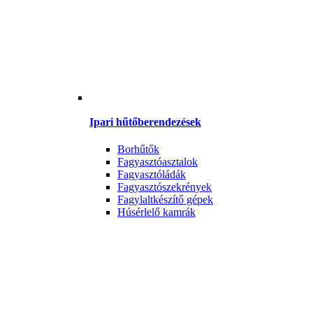
Ipari hűtőberendezések
Borhűtők
Fagyasztóasztalok
Fagyasztóládák
Fagyasztószekrények
Fagylaltkészítő gépek
Húsérlelő kamrák