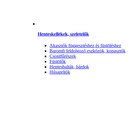
Henteskellékek, szeletelők
Akasztók függesztéshez és füstöléshez
Baromfi feldolgozó eszközök, kopasztók
Csontfűrészek
Füstölők
Hentesbalták, bárdok
Húsaprítók