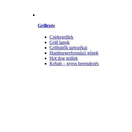
Grillezés
Csirkegrillek
Grill lapok
Grillsütők tartozékai
Hamburgerformázó gépek
Hot dog grillek
Kebab – gyros berendezés