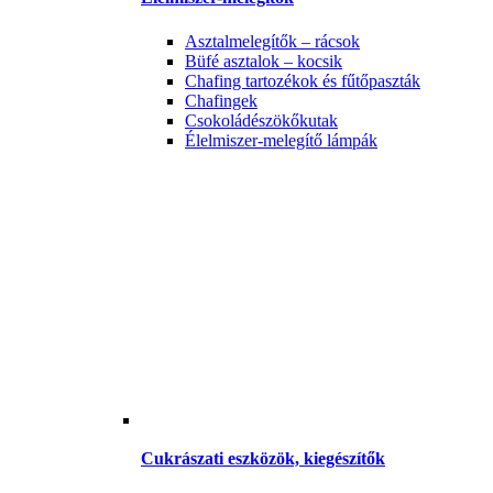
Asztalmelegítők – rácsok
Büfé asztalok – kocsik
Chafing tartozékok és fűtőpaszták
Chafingek
Csokoládészökőkutak
Élelmiszer-melegítő lámpák
Cukrászati eszközök, kiegészítők