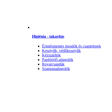
Higiénia - takarítás
Érintésmentes mosdók és csaptelepek
Kesztyűk, védőkesztyűk
Kézszárítók
Papírtörlő-adagolók
Rovarcsapdák
Szappanadagolók