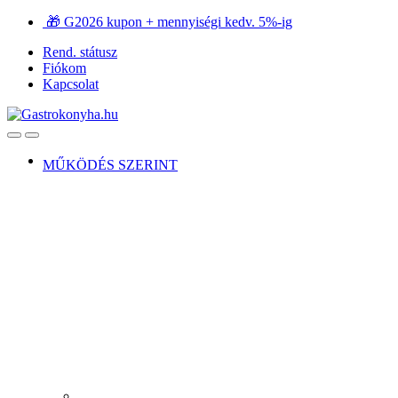
Ugrás
Ugrás
🎁 G2026 kupon + mennyiségi kedv. 5%-ig
a
a
Rend. státusz
navigációhoz
tartalomra
Fiókom
Kapcsolat
Open
Close
MŰKÖDÉS SZERINT