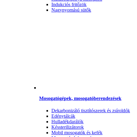
Indukciós fritőzök
Nagynyomású sütők
Mosogatógépek, mosogatóberendezések
Dekarbonizáló tisztítószerek és zsíroldók
Edénytálcák
Hulladékdarálók
Késsterilizátorok
Mobil mosogatók és kefék