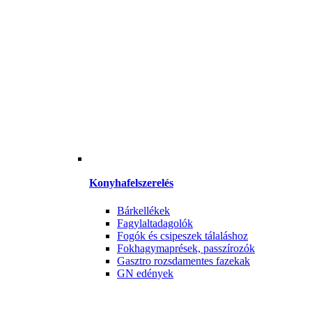
Konyhafelszerelés
Bárkellékek
Fagylaltadagolók
Fogók és csipeszek tálaláshoz
Fokhagymaprések, passzírozók
Gasztro rozsdamentes fazekak
GN edények