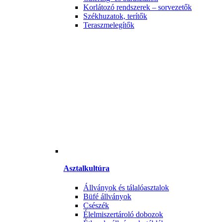
Korlátozó rendszerek – sorvezetők
Székhuzatok, terítők
Teraszmelegítők
Asztalkultúra
Állványok és tálalóasztalok
Büfé állványok
Csészék
Élelmiszertároló dobozok