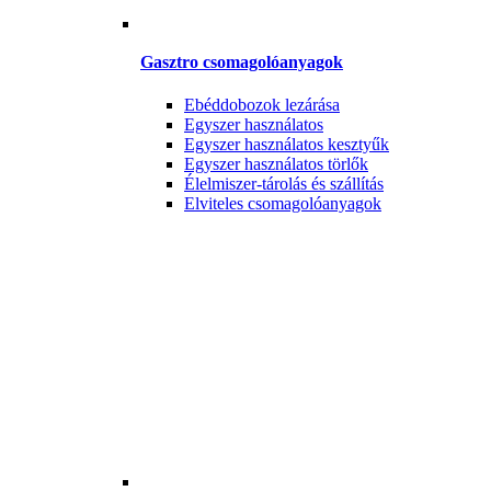
Gasztro csomagolóanyagok
Ebéddobozok lezárása
Egyszer használatos
Egyszer használatos kesztyűk
Egyszer használatos törlők
Élelmiszer-tárolás és szállítás
Elviteles csomagolóanyagok