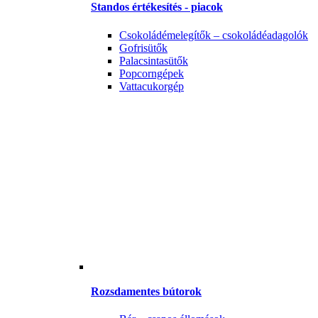
Standos értékesítés - piacok
Csokoládémelegítők – csokoládéadagolók
Gofrisütők
Palacsintasütők
Popcorngépek
Vattacukorgép
Rozsdamentes bútorok