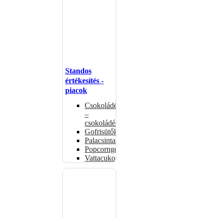
Standos
értékesítés -
piacok
Csokoládémelegítők
–
csokoládéadagolók
Gofrisütők
Palacsintasütők
Popcorngépek
Vattacukorgép