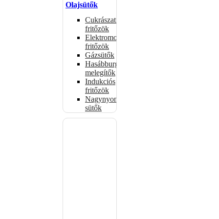
Olajsütők
Cukrászati
fritőzök
Elektromos
fritőzök
Gázsütők
Hasábburgonya
melegítők
Indukciós
fritőzök
Nagynyomású
sütők