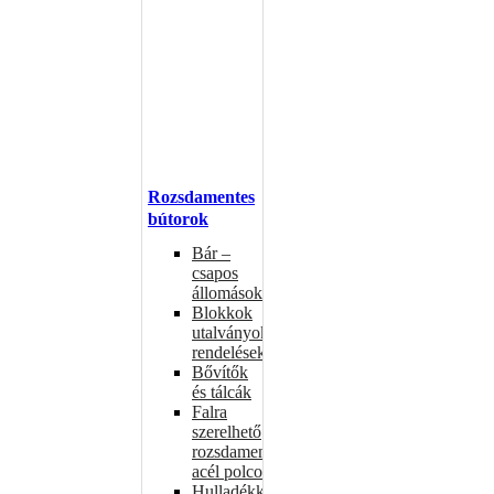
Rozsdamentes
bútorok
Bár –
csapos
állomások
Blokkok
utalványokhoz,
rendelésekhez
Bővítők
és tálcák
Falra
szerelhető
rozsdamentes
acél polcok
Hulladékkosarak