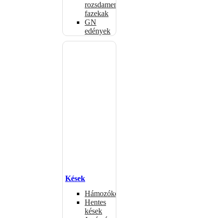
rozsdamentes
fazekak
GN
edények
Kések
Hámozókések
Hentes
kések