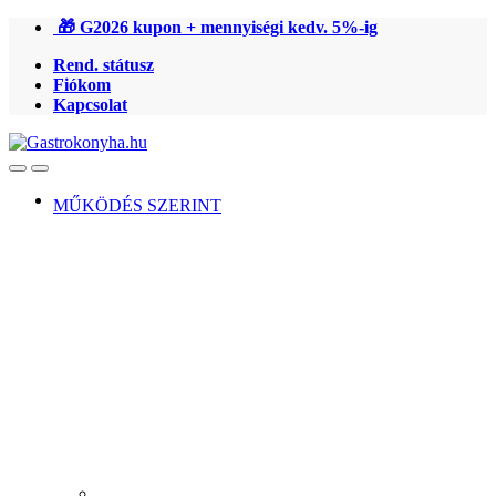
Ugrás
Ugrás
🎁 G2026 kupon + mennyiségi kedv. 5%-ig
a
a
Rend. státusz
navigációhoz
tartalomra
Fiókom
Kapcsolat
Open
Close
MŰKÖDÉS SZERINT