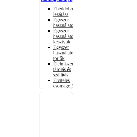
Ebéddobozok
lezárása
Egyszer
használatos
Egyszer
használatos
kesztyűk
Egyszer
használatos
törlők
Élelmiszer-
tárolás és
szállítás
Elviteles
csomagolóanyagok