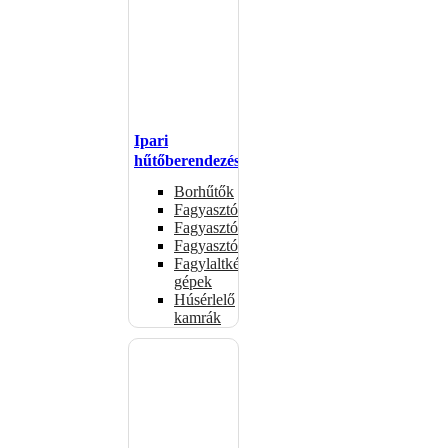
Ipari
hűtőberendezések
Borhűtők
Fagyasztóasztalok
Fagyasztóládák
Fagyasztószekrények
Fagylaltkészítő
gépek
Húsérlelő
kamrák