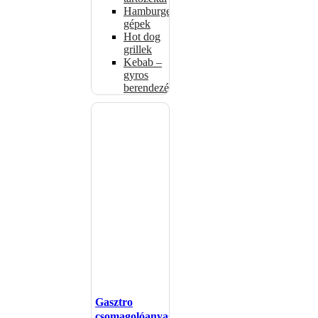
Hamburgerformázó
gépek
Hot dog
grillek
Kebab –
gyros
berendezés
Gasztro
csomagolóanyagok