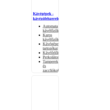
Kávégépek -
kávézófelszerelés
Automata
kávéfőzők
Karos
kávéfőzők
Kávégépek
tartozékai
Kávéőrlők
Perkolátorok
Tamperek
és
zaccfiókok