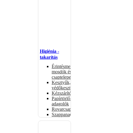
Higiénia -
takarítás
Érintésmentes
mosdók és
csaptelepek
Kesztyűk,
védőkesztyűk
Kézszárítók
Papírtörlő-
adagolók
Rovarcsapdák
Szappanadagolók