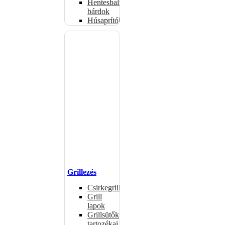
Hentesbalták,
bárdok
Húsaprítók
Grillezés
Csirkegrillek
Grill
lapok
Grillsütők
tartozékai