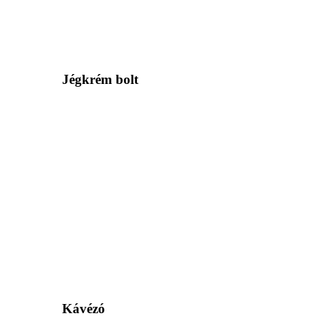
Jégkrém bolt
Kávézó