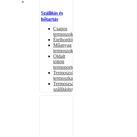
Szállítás és
hőtartás
Csapos
termoszok
Ételhordók
Műanyag
termoszok
Oldalt
töltött
termoportok
Termoszok,
termoszkannák
Termoszsákok
szállításhoz