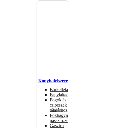
Konyhafelszerelés
Bárkellékek
Fagylaltadagolók
Fogók és
csipeszek
tálaláshoz
Fokhagymaprések,
passzírozók
Gasztro