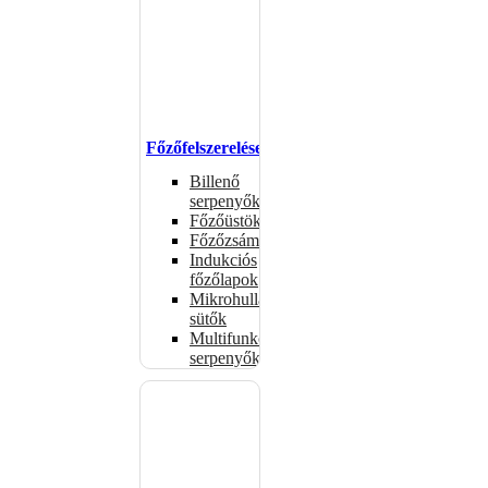
Főzőfelszerelések
Billenő
serpenyők
Főzőüstök
Főzőzsámolyok
Indukciós
főzőlapok
Mikrohullámú
sütők
Multifunkciós
serpenyők