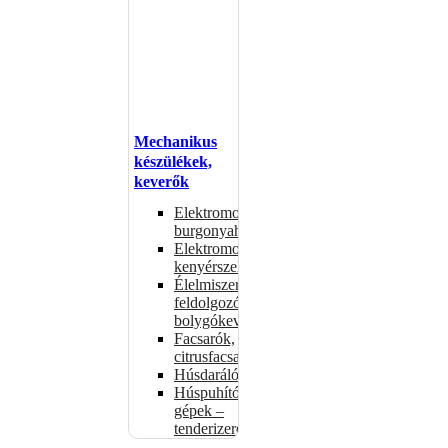
Mechanikus
készülékek,
keverők
Elektromos
burgonyahámozók
Elektromos
kenyérszeletelők
Élelmiszer-
feldolgozók –
bolygókeverők
Facsarók,
citrusfacsarók
Húsdarálók
Húspuhító
gépek –
tenderizerek