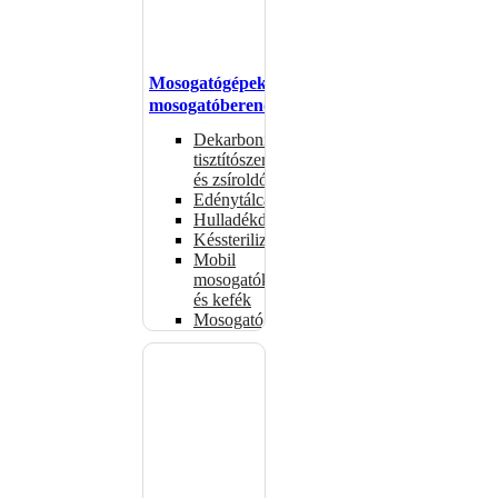
Mosogatógépek,
mosogatóberendezések
Dekarbonizáló
tisztítószerek
és zsíroldók
Edénytálcák
Hulladékdarálók
Késsterilizátorok
Mobil
mosogatók
és kefék
Mosogatógépkosarak