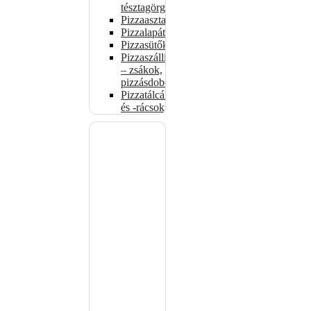
tésztagörgők
Pizzaasztalok
Pizzalapátok
Pizzasütők
Pizzaszállítás
– zsákok,
pizzásdobozok
Pizzatálcák
és -rácsok